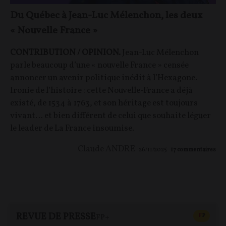
Du Québec à Jean-Luc Mélenchon, les deux
« Nouvelle France »
CONTRIBUTION / OPINION.
Jean-Luc Mélenchon
parle beaucoup d’une « nouvelle France » censée
annoncer un avenir politique inédit à l’Hexagone.
Ironie de l’histoire : cette Nouvelle-France a déjà
existé, de 1534 à 1763, et son héritage est toujours
vivant… et bien différent de celui que souhaite léguer
le leader de La France insoumise.
Claude ANDRE
26/11/2025
17
commentaires
REVUE DE PRESSE
CONTEN
F
P
FP+