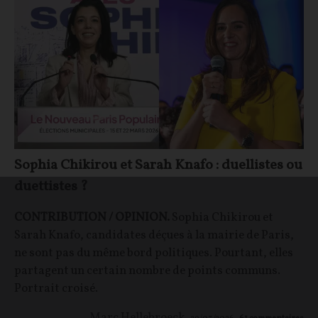
Sophia Chikirou et Sarah Knafo : duellistes ou
duettistes ?
CONTRIBUTION / OPINION.
Sophia Chikirou et
Sarah Knafo, candidates déçues à la mairie de Paris,
ne sont pas du même bord politiques. Pourtant, elles
partagent un certain nombre de points communs.
Portrait croisé.
Marc Hellebroeck