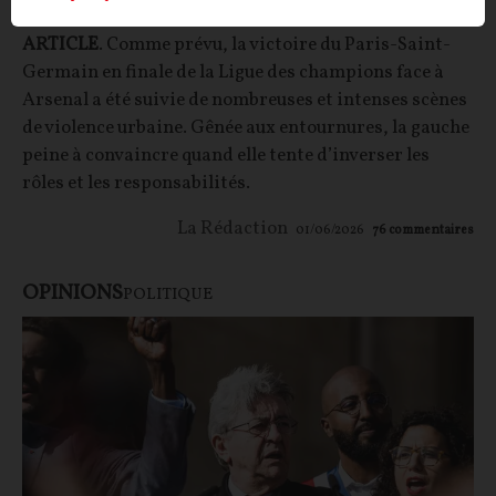
ARTICLE
. Comme prévu, la victoire du Paris-Saint-
Germain en finale de la Ligue des champions face à
Arsenal a été suivie de nombreuses et intenses scènes
de violence urbaine. Gênée aux entournures, la gauche
peine à convaincre quand elle tente d’inverser les
rôles et les responsabilités.
La Rédaction
01/06/2026
76
commentaires
OPINIONS
POLITIQUE