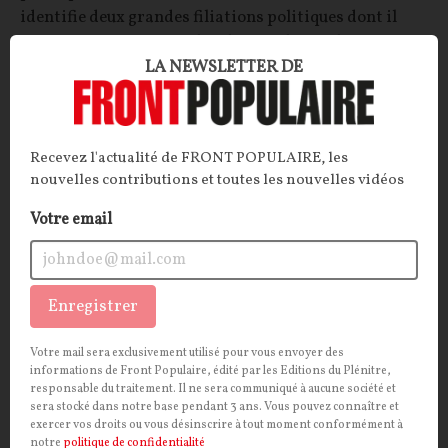
identifie deux grandes filiations politiques dont il
estime que Jean-Luc Mélenchon est la synthèse.
LA NEWSLETTER DE
Arnaud Besnard
03/07/2026
31
commentaires
SOCIÉTÉ
CONT
F
P
FOOTBALL
Recevez l'actualité de FRONT POPULAIRE, les
nouvelles contributions et toutes les nouvelles vidéos
Votre email
Enregistrer
Votre mail sera exclusivement utilisé pour vous envoyer des
informations de Front Populaire, édité par les Editions du Plénitre,
responsable du traitement. Il ne sera communiqué à aucune société et
sera stocké dans notre base pendant 3 ans. Vous pouvez connaître et
Violences urbaines après la victoire du PSG :
exercer vos droits ou vous désinscrire à tout moment conformément à
la gauche s'enfonce encore dans le déni
notre
politique de confidentialité