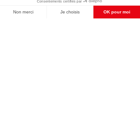
S'abonner et nous soutenir
CONTACT RÉDACTION
Pour nous écrire, proposer votre aide, un projet
concret, nous vous répondrons,
c'est ici :
contact@frontpopulaire.fr
CONTACT ABONNEMENT
Pour toute question, notre SERVICE CLIENTS
d'Evreux est à votre écoute au
02 78 88 00 35 du lundi au vendredi entre 9h et
18h , ou par mail à :
abo@frontpopulaire.fr
L'actualité vue par les souverainistes