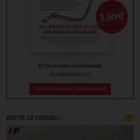
À partir de
3,50€
par mois
N°25 en vente actuellement
À commander ici
Voir les formules d'abonnement
REVUE DE PRESSE
CONT
F
P
FP+