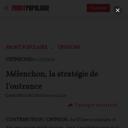
S'abonner
FRONT POPULAIRE
OPINIONS
OPINIONS
POLITIQUE
Mélenchon, la stratégie de
l’outrance
Louis HOANG NGO
06/03/2026
Partager cet article
CONTRIBUTION / OPINION.
Au fil des scandales et
des outrances médiatiques, Jean-Luc Mélenchon et la