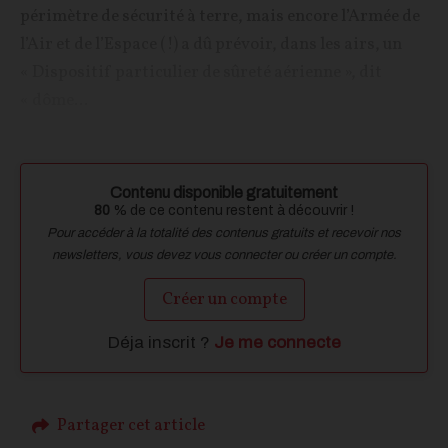
périmètre de sécurité à terre, mais encore l’Armée de
l’Air et de l’Espace (!) a dû prévoir, dans les airs, un
« Dispositif particulier de sûreté aérienne », dit
« dôme...
Contenu disponible gratuitement
80
% de ce contenu restent à découvrir !
Pour accéder à la totalité des contenus gratuits et recevoir nos
newsletters, vous devez vous connecter ou créer un compte.
Créer un compte
Déja inscrit ?
Je me connecte
Partager cet article