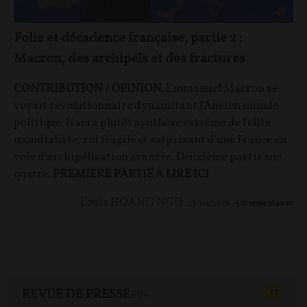
Folie et décadence française, partie 2 :
Macron, des archipels et des fractures
CONTRIBUTION / OPINION.
Emmanuel Macron se
voyait révolutionnaire dynamitant l'Ancien monde
politique. Il sera plutôt synthèse extrême de l'élite
mondialiste, roi fragile et méprisant d'une France en
voie d'archipélisation avancée. Deuxième partie sur
quatre.
PREMIERE PARTIE À LIRE ICI
Louis HOANG NGO
28/04/2026
5
commentaires
REVUE DE PRESSE
CONTEN
F
P
FP+