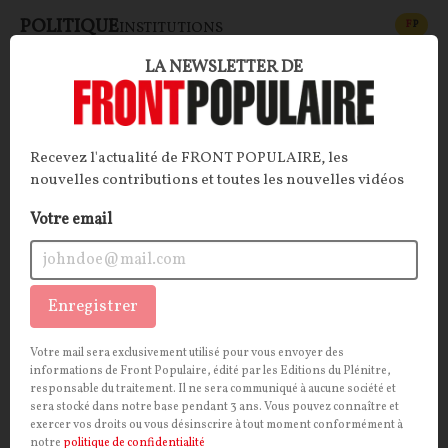
POLITIQUE
CONT
F
P
INSTITUTIONS
LA NEWSLETTER DE
Recevez l'actualité de FRONT POPULAIRE, les
nouvelles contributions et toutes les nouvelles vidéos
Votre email
Emmanuel Moulin à la Banque de France :
Enregistrer
une énième tentative macronienne de
Votre mail sera exclusivement utilisé pour vous envoyer des
verrouillage institutionnel… et celle de trop ?
informations de Front Populaire, édité par les Editions du Plénitre,
responsable du traitement. Il ne sera communiqué à aucune société et
ARTICLE.
Dernier en date d'une longue série de
sera stocké dans notre base pendant 3 ans. Vous pouvez connaître et
exercer vos droits ou vous désinscrire à tout moment conformément à
proches du pouvoir élyséen placés à des postes
notre
politique de confidentialité