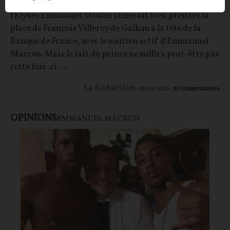
institutionnels clés, l'ancien secrétaire général de
l'Élysée Emmanuel Moulin aimerait bien prendre la
place de François Villeroy de Galhau à la tête de la
Banque de France, avec le soutien actif d'Emmanuel
Macron. Mais le fait du prince ne suffira peut-être pas
cette fois-ci :...
La Rédaction
19/05/2026
25
commentaires
OPINIONS
EMMANUEL MACRON