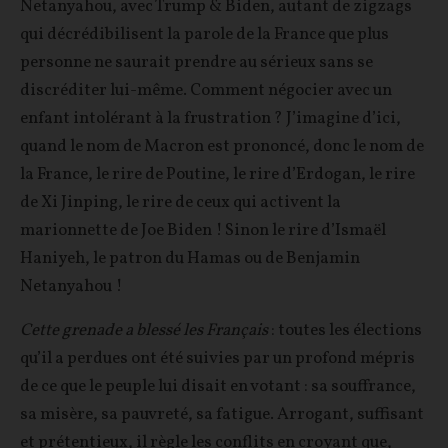
Netanyahou, avec Trump & Biden, autant de zigzags
qui décrédibilisent la parole de la France que plus
personne ne saurait prendre au sérieux sans se
discréditer lui-même. Comment négocier avec un
enfant intolérant à la frustration ? J’imagine d’ici,
quand le nom de Macron est prononcé, donc le nom de
la France, le rire de Poutine, le rire d’Erdogan, le rire
de Xi Jinping, le rire de ceux qui activent la
marionnette de Joe Biden ! Sinon le rire d’Ismaël
Haniyeh, le patron du Hamas ou de Benjamin
Netanyahou !
Cette grenade a blessé les Français
: toutes les élections
qu’il a perdues ont été suivies par un profond mépris
de ce que le peuple lui disait en votant : sa souffrance,
sa misère, sa pauvreté, sa fatigue. Arrogant, suffisant
et prétentieux, il règle les conflits en croyant que,