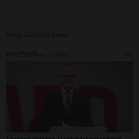
Vous aimerez aussi
POLITIQUE
CONT
F
P
MACRONISME