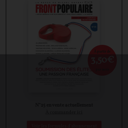
À partir de
3,50€
par mois
N°25 en vente actuellement
À commander ici
Voir les formules d'abonnement