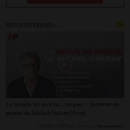
REVUE DE PRESSE
CONT
F
P
FP+
Le monde tel qu'il va… ou pas ! – la revue de
presse de Michel Onfray (#203)
Michel ONFRAY
01/08/2026
69
commentaires