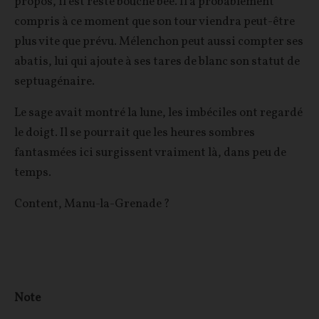
propos, il est resté bouche bée. Il a probablement
compris à ce moment que son tour viendra peut-être
plus vite que prévu. Mélenchon peut aussi compter ses
abatis, lui qui ajoute à ses tares de blanc son statut de
septuagénaire.
Le sage avait montré la lune, les imbéciles ont regardé
le doigt. Il se pourrait que les heures sombres
fantasmées ici surgissent vraiment là, dans peu de
temps.
Content, Manu-la-Grenade ?
Note