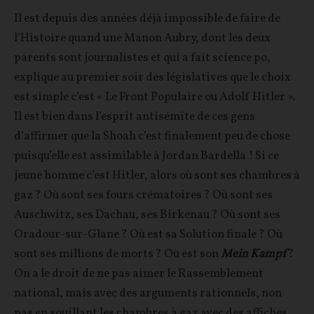
Il est depuis des années déjà impossible de faire de
l’Histoire quand une Manon Aubry, dont les deux
parents sont journalistes et qui a fait science po,
explique au premier soir des législatives que le choix
est simple c’est « Le Front Populaire ou Adolf Hitler ».
Il est bien dans l’esprit antisémite de ces gens
d’affirmer que la Shoah c’est finalement peu de chose
puisqu’elle est assimilable à Jordan Bardella ! Si ce
jeune homme c’est Hitler, alors où sont ses chambres à
gaz ? Où sont ses fours crématoires ? Où sont ses
Auschwitz, ses Dachau, ses Birkenau ? Où sont ses
Oradour-sur-Glane ? Où est sa Solution finale ? Où
sont ses millions de morts ? Où est son
Mein Kampf
?
On a le droit de ne pas aimer le Rassemblement
national, mais avec des arguments rationnels, non
pas en souillant les chambres à gaz avec des affiches