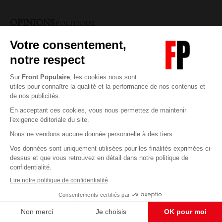
OPINIONS
POLITIQUE
L’accord Etats-Unis-Iran signé à Versailles,
Pour maintenir la qualité de nos articles et vidéos, nous
une humiliation pour la France
avons besoin de votre soutien
CONTRIBUTION / OPINION.
Le château de Versailles,
S'abonner et nous soutenir
haut lieu de l'histoire diplomatique et de l'histoire
tout court, a servi la semaine dernière de scène à une