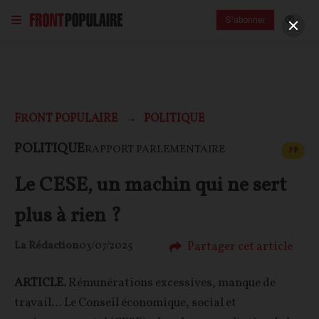
S'abonner
FRONT POPULAIRE
POLITIQUE
CONT
POLITIQUE
RAPPORT PARLEMENTAIRE
F
P
Le CESE, un machin qui ne sert
plus à rien ?
Partager cet article
La Rédaction
03/07/2025
ARTICLE.
Rémunérations excessives, manque de
travail… Le Conseil économique, social et