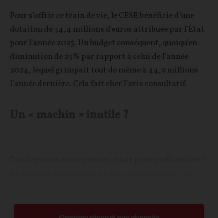
Pour s’offrir ce train de vie, le CESE bénéficie d’une
dotation de 34,4 millions d'euros attribuée par l’État
pour l’année 2025. Un budget conséquent, quoiqu’en
diminution de 23% par rapport à celui de l’année
2024, lequel grimpait tout de même à 44,9 millions
l’année dernière. Cela fait cher l’avis consultatif.
Un « machin » inutile ?
Des dépenses conséquences, mais pour quelle utilité ?
La question mérite d’être posée, car en réalité, tout...