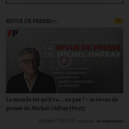
REVUE DE PRESSE
CONT
F
P
FP+
Le monde tel qu'il va… ou pas ! – la revue de
presse de Michel Onfray (#203)
Michel ONFRAY
01/08/2026
69
commentaires