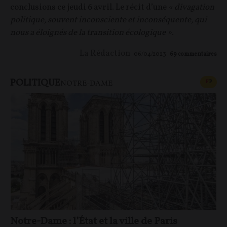
conclusions ce jeudi 6 avril. Le récit d’une
« divagation
politique, souvent inconsciente et inconséquente, qui
nous a éloignés de la transition écologique »
.
La Rédaction
06/04/2023
69
commentaires
POLITIQUE
CONT
F
P
NOTRE-DAME
Notre-Dame : l’État et la ville de Paris