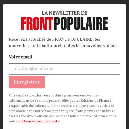
LA NEWSLETTER DE
Vous aimerez aussi
Recevez l'actualité de FRONT POPULAIRE, les
nouvelles contributions et toutes les nouvelles vidéos
INTERNATIONAL
CONT
F
P
POLITIQUE
Votre email
Enregistrer
Votre mail sera exclusivement utilisé pour vous envoyer des
informations de Front Populaire, édité par les Editions du Plénitre,
responsable du traitement. Il ne sera communiqué à aucune société et
sera stocké dans notre base pendant 3 ans. Vous pouvez connaître et
exercer vos droits ou vous désinscrire à tout moment conformément à
notre
politique de confidentialité
Xavier Driencourt : « Les Algériens sont