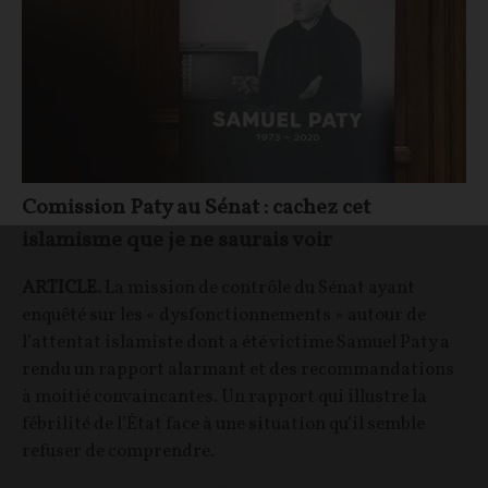
Comission Paty au Sénat : cachez cet
islamisme que je ne saurais voir
ARTICLE.
La mission de contrôle du Sénat ayant
enquêté sur les « dysfonctionnements » autour de
l’attentat islamiste dont a été victime Samuel Paty a
rendu un rapport alarmant et des recommandations
à moitié convaincantes. Un rapport qui illustre la
fébrilité de l’État face à une situation qu’il semble
refuser de comprendre.