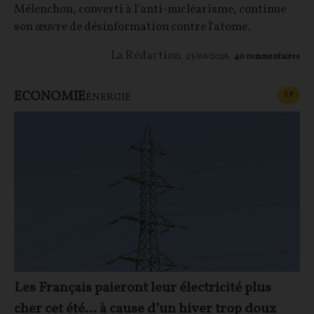
Mélenchon, converti à l’anti-nucléarisme, continue
son œuvre de désinformation contre l'atome.
La Rédaction
23/06/2026
40
commentaires
ECONOMIE
CONT
F
P
ÉNERGIE
Les Français paieront leur électricité plus
cher cet été… à cause d’un hiver trop doux