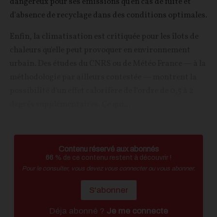
dangereux pour ses émissions qu’en cas de fuite et
d'absence de recyclage dans des conditions optimales.
Enfin, la climatisation est critiquée pour les îlots de
chaleurs qu'elle peut provoquer en environnement
urbain. Des études du CNRS ou de Météo France — à la
méthodologie par ailleurs contestée — montrent la
possibilité d'un effet calorifère de l’ordre de 0,5 à 2
degrés supplémentaires. Ce qui...
Contenu réservé aux abonnés
66
% de ce contenu restent à découvrir !
Pour le consulter, vous devez vous connecter ou vous abonner.
S'abonner
Déja abonné ?
Je me connecte