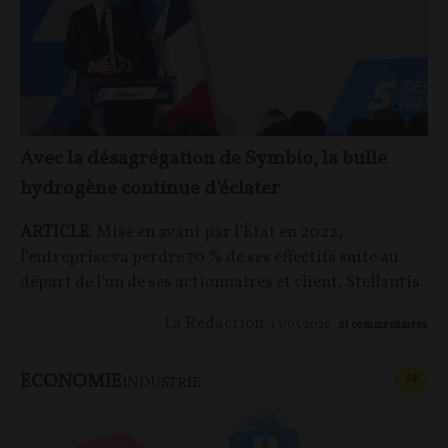
Avec la désagrégation de Symbio, la bulle
hydrogène continue d'éclater
ARTICLE
. Mise en avant par l’État en 2022,
l’entreprise va perdre 70 % de ses effectifs suite au
départ de l’un de ses actionnaires et client, Stellantis.
La Rédaction
13/05/2026
21
commentaires
ECONOMIE
CONT
F
P
INDUSTRIE