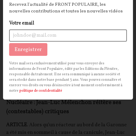
François JOYAUX
05/08/2026
28
commentaires
Recevez l'actualité de FRONT POPULAIRE, les
nouvelles contributions et toutes les nouvelles vidéos
POLITIQUE
CONT
F
P
ÉCOLOGIE
Votre email
Enregistrer
Votre mail sera exclusivement utilisé pour vous envoyer des
informations de Front Populaire, édité par les Editions du Plénitre,
responsable du traitement. Il ne sera communiqué à aucune société et
sera stocké dans notre base pendant 3 ans. Vous pouvez connaître et
exercer vos droits ou vous désinscrire à tout moment conformément à
notre
politique de confidentialité
Nucléaire : Jean-Luc Mélenchon réitère ses
(contestables) critiques
ARTICLE
. Alors qu’un réacteur au bord de la Garonne
a été mis en sommeil à cause de la canicule, Jean-Luc