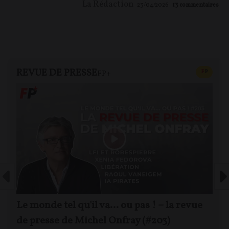
La Rédaction
23/04/2026
13
commentaires
REVUE DE PRESSE
CONTEN
F
P
FP+
Le monde tel qu'il va… ou pas ! – la revue
de presse de Michel Onfray (#203)