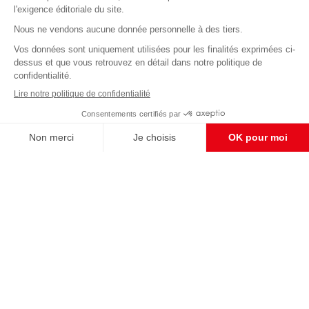
Abonnez-vous à notre newsletter
éditoriale
Enregistrer
CONTACT RÉDACTION
Pour nous écrire, proposer votre aide, un projet
concret, nous vous répondrons,
c'est ici :
contact@frontpopulaire.fr
CONTACT ABONNEMENT
Pour toute question, notre SERVICE CLIENTS
d'Evreux est à votre écoute au
02 78 88 00 35 du lundi au vendredi entre 9h et