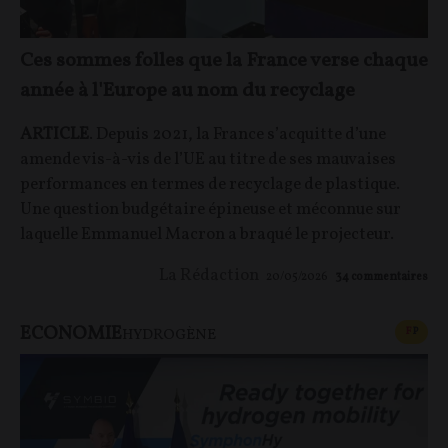
Ces sommes folles que la France verse chaque
année à l'Europe au nom du recyclage
ARTICLE
. Depuis 2021, la France s’acquitte d’une
amende vis-à-vis de l’UE au titre de ses mauvaises
performances en termes de recyclage de plastique.
Une question budgétaire épineuse et méconnue sur
laquelle Emmanuel Macron a braqué le projecteur.
La Rédaction
20/05/2026
34
commentaires
ECONOMIE
CONT
F
P
HYDROGÈNE