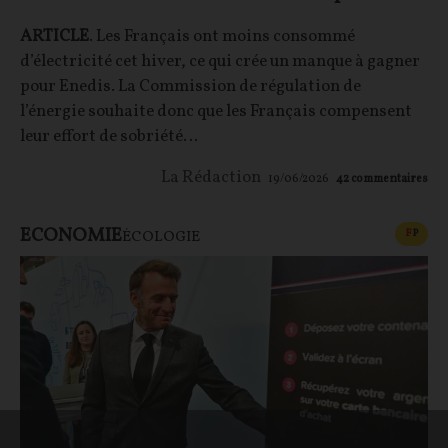
ARTICLE
. Les Français ont moins consommé
d’électricité cet hiver, ce qui crée un manque à gagner
pour Enedis. La Commission de régulation de
l’énergie souhaite donc que les Français compensent
leur effort de sobriété…
La Rédaction
19/06/2026
42
commentaires
ECONOMIE
CONT
F
P
ÉCOLOGIE