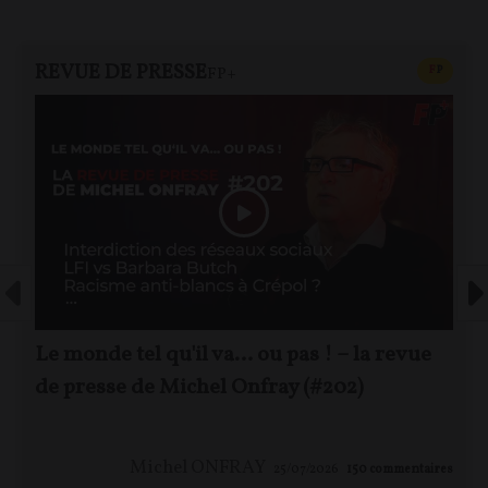
REVUE DE PRESSE
CONTEN
F
P
FP+
Le monde tel qu'il va… ou pas ! – la revue
de presse de Michel Onfray (#202)
Michel ONFRAY
25/07/2026
150
commentaires