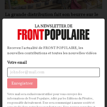
La grande distribution fait son beurre sur le
dos des agriculteurs
LA NEWSLETTER DE
ARTICLE.
D’après un rapport sénatorial, la grande
distribution empocherait 40 % de la valeur
alimentaire, laissant seulement 8 % aux agriculteurs.
Recevez l'actualité de FRONT POPULAIRE, les
Une marge faite sur le dos des producteurs qui
nouvelles contributions et toutes les nouvelles vidéos
risquerait, à terme, de menacer la souveraineté
alimentaire française.
Votre email
La Rédaction
27/05/2026
29
commentaires
Enregistrer
INTERNATIONAL
CONT
F
P
COMMISSION EUROPÉENNE
Votre mail sera exclusivement utilisé pour vous envoyer des
informations de Front Populaire, édité par les Editions du Plénitre,
responsable du traitement. Il ne sera communiqué à aucune société et