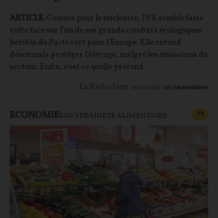
ARTICLE
. Comme pour le nucléaire, l’UE semble faire
volte face sur l’un de ses grands combats écologiques
hérités du Pacte vert pour l’Europe. Elle entend
désormais protéger l’élevage, malgré les émissions du
secteur. Enfin, c'est ce qu'elle prétend.
La Rédaction
16/07/2026
25
commentaires
ECONOMIE
CONT
F
P
SOUVERAINETÉ ALIMENTAIRE