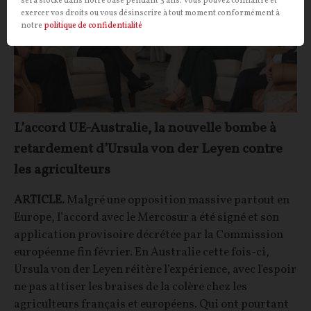
sera stocké dans notre base pendant 3 ans. Vous pouvez connaître et
exercer vos droits ou vous désinscrire à tout moment conformément à
notre
politique de confidentialité
L’accord UE-Australie, la nouvelle bombe à
retardement d’Ursula von der Leyen contre
les agriculteurs
ARTICLE.
Malgré une opposition massive partout en
Europe, l’accord avec le Mercosur a été signé et son
application provisoire décrétée par la Commission
européenne fin février. En Australie cette fois-ci,
Ursula von der Leyen réitère l’expérience, avec l'espoir
ne pas attiser les braises de la colère chez les
agriculteurs français et européens. Qui ont pourtant