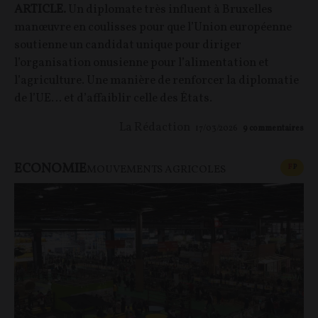
ARTICLE.
Un diplomate très influent à Bruxelles
manœuvre en coulisses pour que l’Union européenne
soutienne un candidat unique pour diriger
l’organisation onusienne pour l’alimentation et
l’agriculture. Une manière de renforcer la diplomatie
de l’UE… et d’affaiblir celle des États.
La Rédaction
17/03/2026
9
commentaires
ECONOMIE
CONT
F
P
MOUVEMENTS AGRICOLES