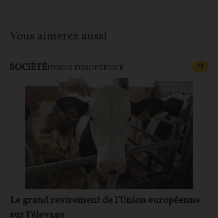
Vous aimerez aussi
SOCIÉTÉ
CONT
F
P
UNION EUROPÉENNE
Le grand revirement de l'Union européenne
sur l’élevage