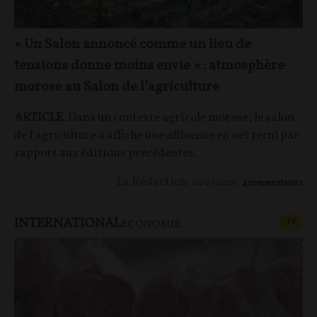
« Un Salon annoncé comme un lieu de
tensions donne moins envie » : atmosphère
morose au Salon de l’agriculture
ARTICLE
. Dans un contexte agricole morose, le salon
de l’agriculture a affiché une affluence en net recul par
rapport aux éditions précédentes.
La Rédaction
02/03/2026
4
commentaires
INTERNATIONAL
CONT
F
P
ECONOMIE