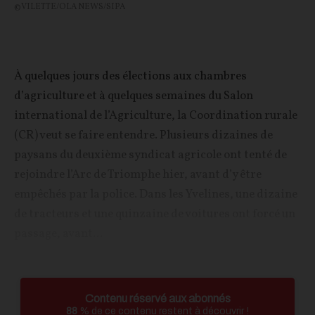
©VILETTE/OLA NEWS/SIPA
À quelques jours des élections aux chambres
d’agriculture et à quelques semaines du Salon
international de l’Agriculture, la Coordination rurale
(CR) veut se faire entendre. Plusieurs dizaines de
paysans du deuxième syndicat agricole ont tenté de
rejoindre l’Arc de Triomphe hier, avant d’y être
empêchés par la police. Dans les Yvelines, une dizaine
de tracteurs et une quinzaine de voitures ont forcé un
passage, avant...
Contenu réservé aux abonnés
88
% de ce contenu restent à découvrir !