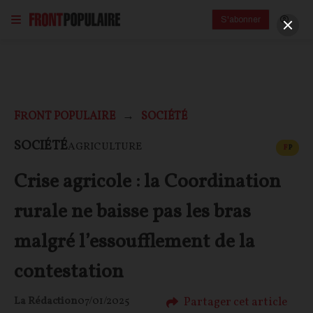
S'abonner
FRONT POPULAIRE
SOCIÉTÉ
CONT
SOCIÉTÉ
AGRICULTURE
F
P
Crise agricole : la Coordination
rurale ne baisse pas les bras
malgré l’essoufflement de la
contestation
Partager cet article
La Rédaction
07/01/2025