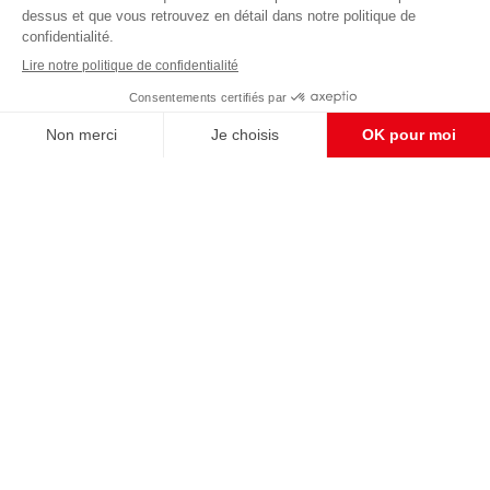
éditoriale
Enregistrer
CONTACT RÉDACTION
Pour nous écrire, proposer votre aide, un projet
concret, nous vous répondrons,
c'est ici :
contact@frontpopulaire.fr
CONTACT ABONNEMENT
Pour toute question, notre SERVICE CLIENTS
d'Evreux est à votre écoute au
02 78 88 00 35 du lundi au vendredi entre 9h et
18h , ou par mail à :
abo@frontpopulaire.fr