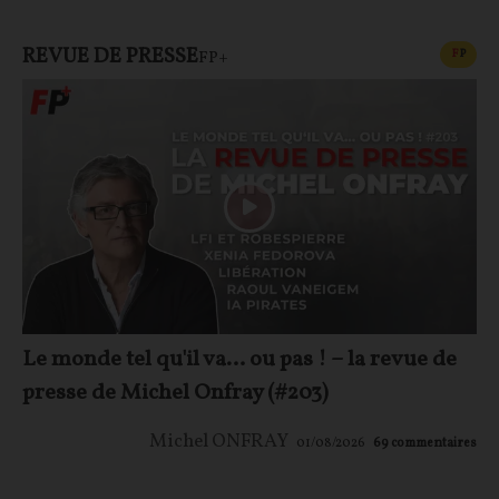
REVUE DE PRESSE
CONT
F
P
FP+
Le monde tel qu'il va… ou pas ! – la revue de
presse de Michel Onfray (#203)
Michel ONFRAY
01/08/2026
69
commentaires