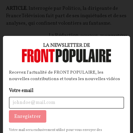
ARTICLE
. Interrogée par Politico, la dirigeante de
France Télévision fait part de ses inquiétudes et de ses
analyses, qui confinent volontiers au fantasme.
La Rédaction
17/07/2026
27
commentaires
LA NEWSLETTER DE
SOCIÉTÉ
CONT
F
P
CENSURE
Recevez l'actualité de FRONT POPULAIRE, les
nouvelles contributions et toutes les nouvelles vidéos
Votre email
Enregistrer
Votre mail sera exclusivement utilisé pour vous envoyer des