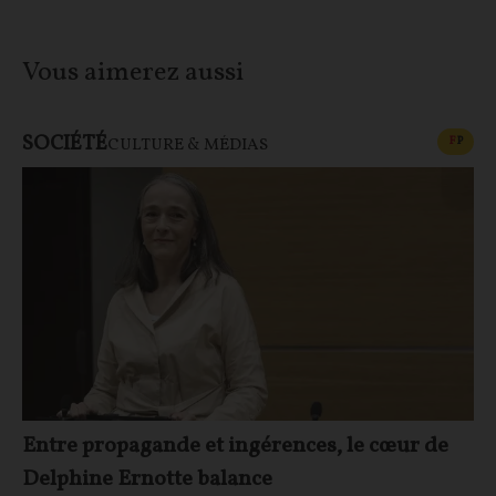
Vous aimerez aussi
SOCIÉTÉ
CONT
F
P
CULTURE & MÉDIAS
Entre propagande et ingérences, le cœur de
Delphine Ernotte balance