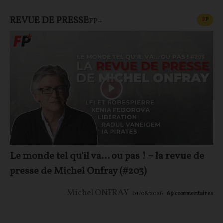
REVUE DE PRESSE
CONT
F
P
FP+
Le monde tel qu'il va… ou pas ! – la revue de
presse de Michel Onfray (#203)
Michel ONFRAY
01/08/2026
69
commentaires