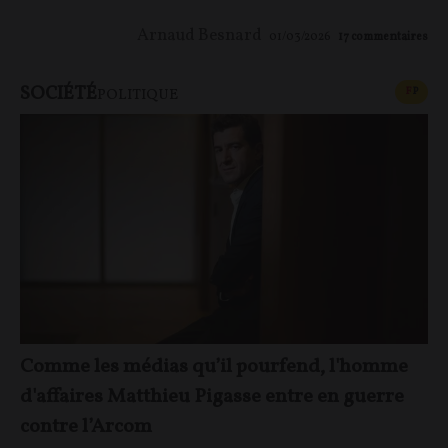
Arnaud Besnard
01/03/2026
17
commentaires
SOCIÉTÉ
CONT
F
P
POLITIQUE
Comme les médias qu’il pourfend, l'homme
d'affaires Matthieu Pigasse entre en guerre
contre l’Arcom