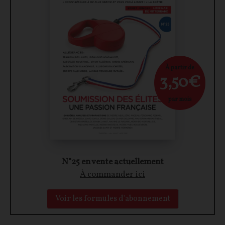
À partir de
3,50€
par mois
N°25 en vente actuellement
À commander ici
Voir les formules d'abonnement