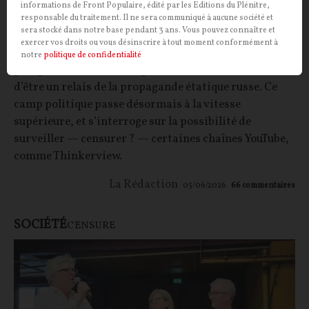
Affaire Xenia Fedorova : vent de
informations de Front Populaire, édité par les Editions du Plénitre,
responsable du traitement. Il ne sera communiqué à aucune société et
maccarthysme chez les centristes
sera stocké dans notre base pendant 3 ans. Vous pouvez connaître et
exercer vos droits ou vous désinscrire à tout moment conformément à
ARTICLE
. Depuis quelques jours, les centristes ont
notre
politique de confidentialité
pris pour cible la chroniqueuse de CNews, accusée
d’être un relais de la propagande étatique russe. Ce
camp politique passe désormais à la vitesse
supérieure, et s’interroge sur la possibilité de
surveiller — censurer ? — certaines chaînes YouTube,
comme Thinkerview.
La Rédaction
05/06/2026
66
commentaires
SOCIÉTÉ
CENSURE