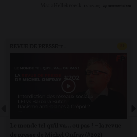
Marc Hellebroeck
12/12/2025
29
commentaires
REVUE DE PRESSE
CONTEN
F
P
FP+
Le monde tel qu'il va… ou pas ! – la revue
de presse de Michel Onfray (#202)