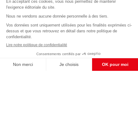
Abonnez-vous à notre newsletter
éditoriale
Enregistrer
CONTACT RÉDACTION
Pour nous écrire, proposer votre aide, un projet
concret, nous vous répondrons,
c'est ici :
contact@frontpopulaire.fr
CONTACT ABONNEMENT
Pour toute question, notre SERVICE CLIENTS
d'Evreux est à votre écoute au
02 78 88 00 35 du lundi au vendredi entre 9h et