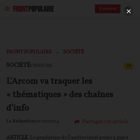
S'abonner
FRONT POPULAIRE
SOCIÉTÉ
CONT
SOCIÉTÉ
CENSURE
F
P
L’Arcom va traquer les
« thématiques » des chaînes
d’info
Partager cet article
La Rédaction
20/07/2024
ARTICLE
. Le gendarme de l’audiovisuel pourra juger