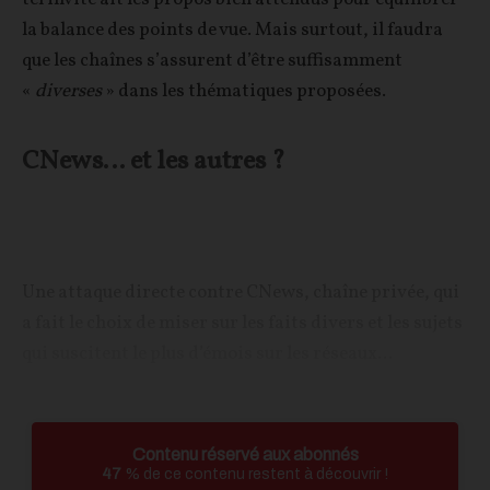
la balance des points de vue. Mais surtout, il faudra
que les chaînes s’assurent d’être suffisamment
«
diverses
» dans les thématiques proposées.
CNews… et les autres ?
Une attaque directe contre CNews, chaîne privée, qui
a fait le choix de miser sur les faits divers et les sujets
qui suscitent le plus d’émois sur les réseaux...
Contenu réservé aux abonnés
47
% de ce contenu restent à découvrir !