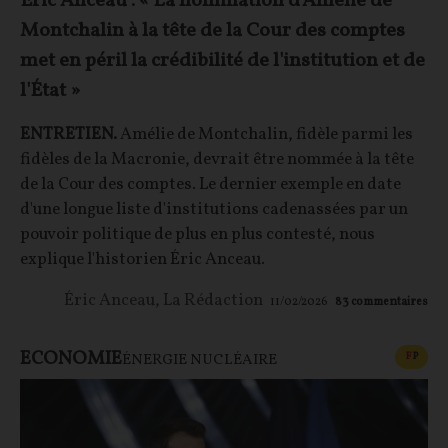
Éric Anceau : « La nomination d'Amélie de
Montchalin à la tête de la Cour des comptes
met en péril la crédibilité de l'institution et de
l'État »
ENTRETIEN.
Amélie de Montchalin, fidèle parmi les
fidèles de la Macronie, devrait être nommée à la tête
de la Cour des comptes. Le dernier exemple en date
d'une longue liste d'institutions cadenassées par un
pouvoir politique de plus en plus contesté, nous
explique l'historien Éric Anceau.
Éric Anceau
,
La Rédaction
11/02/2026
83
commentaires
ECONOMIE
CONT
F
P
ÉNERGIE NUCLÉAIRE