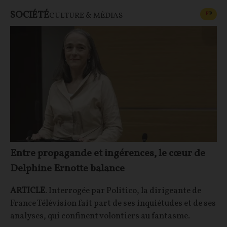
SOCIÉTÉ
CONT
F
P
CULTURE & MÉDIAS
Entre propagande et ingérences, le cœur de
Delphine Ernotte balance
ARTICLE
. Interrogée par Politico, la dirigeante de
France Télévision fait part de ses inquiétudes et de ses
analyses, qui confinent volontiers au fantasme.