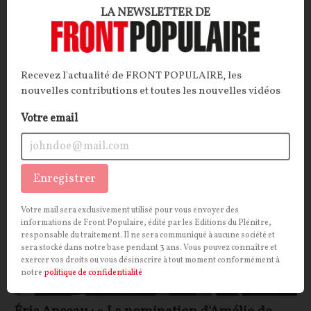
d’énergies renouvelables, l’État aura déboursé 26,3
LA NEWSLETTER DE
milliards d’euros en 10 ans, s’émeut la Cour des
Comptes. Voire beaucoup plus, si l'on y regarde de plus
près…
Recevez l'actualité de FRONT POPULAIRE, les
La Rédaction
19/03/2026
17
commentaires
nouvelles contributions et toutes les nouvelles vidéos
Votre email
POLITIQUE
IDÉES
Enregistrer
Votre mail sera exclusivement utilisé pour vous envoyer des
informations de Front Populaire, édité par les Editions du Plénitre,
responsable du traitement. Il ne sera communiqué à aucune société et
sera stocké dans notre base pendant 3 ans. Vous pouvez connaître et
exercer vos droits ou vous désinscrire à tout moment conformément à
notre
politique de confidentialité