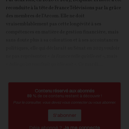
reconduite à la tête de France Télévisions par la grâce
des membres de l’Arcom. Elle ne doit
vraisemblablement pas cette longévité à ses
compétences en matière de gestion financière, mais
sans doute plus à sa coloration et à ses accointances
politiques, elle qui déclarait au Sénat en 2023 vouloir
ne pas représenter «
la France telle qu’elle est
», mais
«
telle qu’on voudrait qu’elle soit »
. Ce mardi...
Contenu réservé aux abonnés
89
% de ce contenu restent à découvrir !
Pour le consulter, vous devez vous connecter ou vous abonner.
S'abonner
Déja abonné ?
Je me connecte