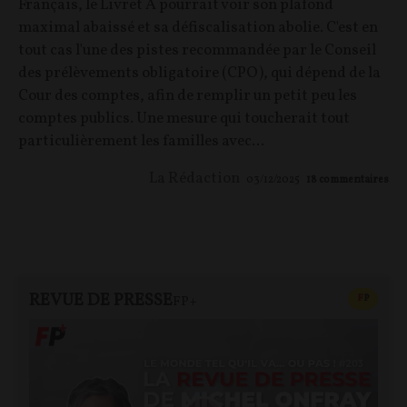
Français, le Livret A pourrait voir son plafond
maximal abaissé et sa défiscalisation abolie. C'est en
tout cas l'une des pistes recommandée par le Conseil
des prélèvements obligatoire (CPO), qui dépend de la
Cour des comptes, afin de remplir un petit peu les
comptes publics. Une mesure qui toucherait tout
particulièrement les familles avec...
La Rédaction
03/12/2025
18
commentaires
REVUE DE PRESSE
CONTEN
F
P
FP+