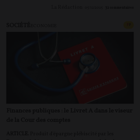
La Rédaction
05/12/2025
32
commentaires
SOCIÉTÉ
CONT
F
P
ECONOMIE
Finances publiques : le Livret A dans le viseur
de la Cour des comptes
ARTICLE.
Produit d'épargne plébiscité par les