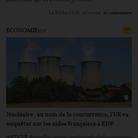
l'électricité qui sera bientôt produite.
La Rédaction
03/07/2026
20
commentaires
ECONOMIE
CONT
F
P
EDF
Nucléaire : au nom de la concurrence, l’UE va
enquêter sur les aides françaises à EDF
ARTICLE
. Bruxelles craint que le mode de financement