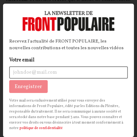
du futur chantier de six EPR 2 ne soit l’occasion pour
LA NEWSLETTER DE
EDF de conforter sa position dominante sur la
production d’électricité française. Une chose que son
culte de la concurrence ne peut admettre.
Recevez l'actualité de FRONT POPULAIRE, les
La Rédaction
25/03/2026
20
commentaires
nouvelles contributions et toutes les nouvelles vidéos
ECONOMIE
Votre email
CONT
F
P
COUR DES COMPTES
Enregistrer
Votre mail sera exclusivement utilisé pour vous envoyer des
informations de Front Populaire, édité par les Editions du Plénitre,
responsable du traitement. Il ne sera communiqué à aucune société et
sera stocké dans notre base pendant 3 ans. Vous pouvez connaître et
exercer vos droits ou vous désinscrire à tout moment conformément à
notre
politique de confidentialité