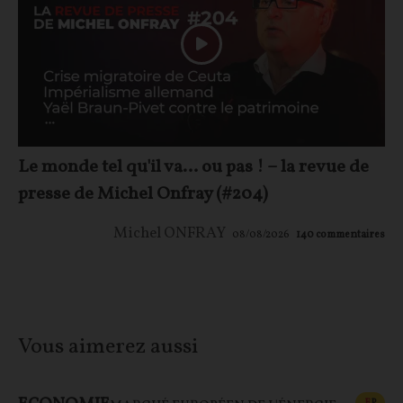
Le monde tel qu'il va… ou pas ! – la revue de
presse de Michel Onfray (#204)
Michel ONFRAY
08/08/2026
140
commentaires
Vous aimerez aussi
CONT
F
P