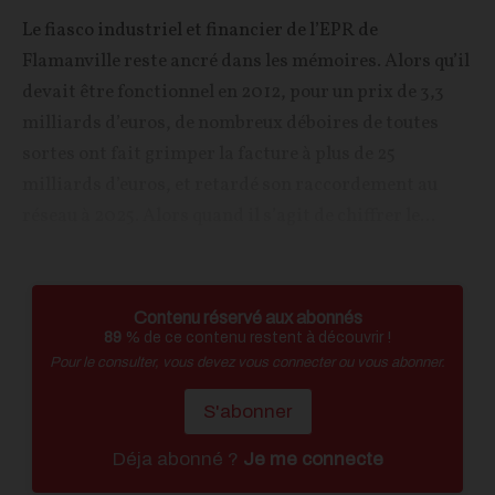
Le fiasco industriel et financier de l’EPR de
Flamanville reste ancré dans les mémoires. Alors qu’il
devait être fonctionnel en 2012, pour un prix de 3,3
milliards d’euros, de nombreux déboires de toutes
sortes ont fait grimper la facture à plus de 25
milliards d’euros, et retardé son raccordement au
réseau à 2025. Alors quand il s’agit de chiffrer le...
Contenu réservé aux abonnés
89
% de ce contenu restent à découvrir !
Pour le consulter, vous devez vous connecter ou vous abonner.
S'abonner
Déja abonné ?
Je me connecte