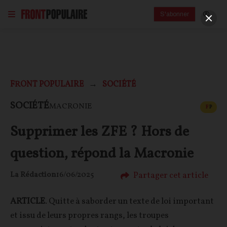
S'abonner
FRONT POPULAIRE
SOCIÉTÉ
CONT
SOCIÉTÉ
MACRONIE
F
P
Supprimer les ZFE ? Hors de
question, répond la Macronie
Partager cet article
La Rédaction
16/06/2025
ARTICLE
. Quitte à saborder un texte de loi important
et issu de leurs propres rangs, les troupes