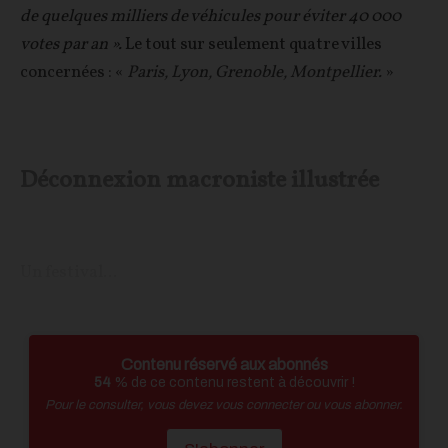
de quelques milliers de véhicules pour éviter 40 000
votes par an ».
Le tout sur seulement quatre villes
concernées : «
Paris, Lyon, Grenoble, Montpellier.
»
Déconnexion macroniste illustrée
Un festival...
Contenu réservé aux abonnés
54
% de ce contenu restent à découvrir !
Pour le consulter, vous devez vous connecter ou vous abonner.