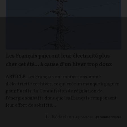
Les Français paieront leur électricité plus
cher cet été… à cause d’un hiver trop doux
ARTICLE
. Les Français ont moins consommé
d’électricité cet hiver, ce qui crée un manque à gagner
pour Enedis. La Commission de régulation de
l’énergie souhaite donc que les Français compensent
leur effort de sobriété…
La Rédaction
19/06/2026
42
commentaires