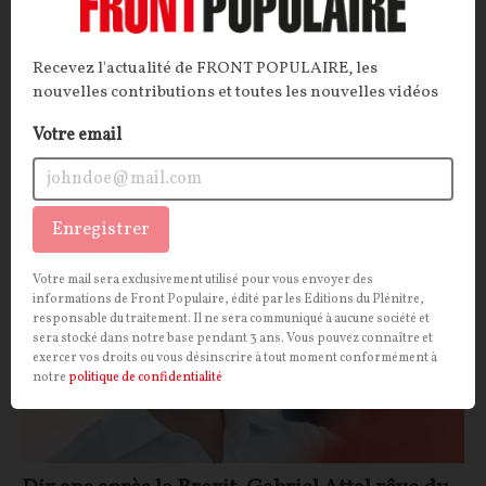
se succèdent sur les plateaux TV avec la même
rengaine : l’important ne serait pas de s’adapter aux
conséquences du réchauffement climatique, mais de
Recevez l'actualité de FRONT POPULAIRE, les
lutter contre. Mais est-ce seulement possible ?
nouvelles contributions et toutes les nouvelles vidéos
La Rédaction
02/07/2026
91
commentaires
Votre email
POLITIQUE
CONT
F
P
MACRONIE
Enregistrer
Votre mail sera exclusivement utilisé pour vous envoyer des
informations de Front Populaire, édité par les Editions du Plénitre,
responsable du traitement. Il ne sera communiqué à aucune société et
sera stocké dans notre base pendant 3 ans. Vous pouvez connaître et
exercer vos droits ou vous désinscrire à tout moment conformément à
notre
politique de confidentialité