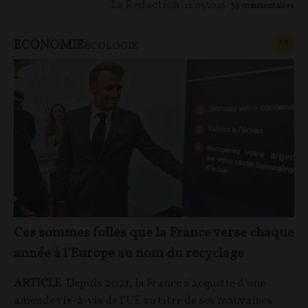
La Rédaction
22/05/2026
39
commentaires
ECONOMIE
CONT
F
P
ÉCOLOGIE
Ces sommes folles que la France verse chaque
année à l'Europe au nom du recyclage
ARTICLE
. Depuis 2021, la France s’acquitte d’une
amende vis-à-vis de l’UE au titre de ses mauvaises