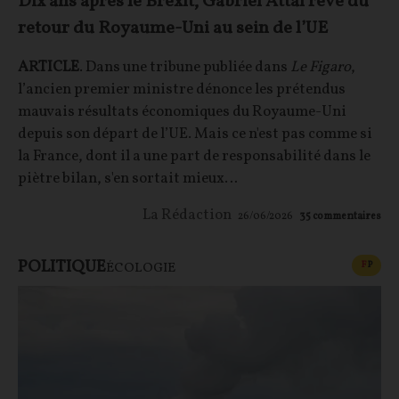
Dix ans après le Brexit, Gabriel Attal rêve du
retour du Royaume-Uni au sein de l’UE
ARTICLE
. Dans une tribune publiée dans
Le Figaro
,
l’ancien premier ministre dénonce les prétendus
mauvais résultats économiques du Royaume-Uni
depuis son départ de l’UE. Mais ce n'est pas comme si
la France, dont il a une part de responsabilité dans le
piètre bilan, s'en sortait mieux…
La Rédaction
26/06/2026
35
commentaires
POLITIQUE
CONT
F
P
ÉCOLOGIE