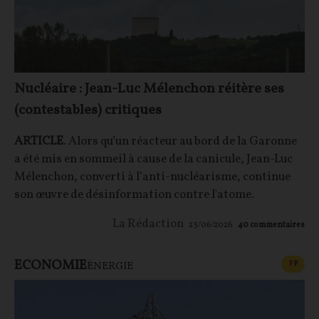
Nucléaire : Jean-Luc Mélenchon réitère ses
(contestables) critiques
ARTICLE
. Alors qu’un réacteur au bord de la Garonne
a été mis en sommeil à cause de la canicule, Jean-Luc
Mélenchon, converti à l’anti-nucléarisme, continue
son œuvre de désinformation contre l'atome.
La Rédaction
23/06/2026
40
commentaires
ECONOMIE
CONT
F
P
ÉNERGIE