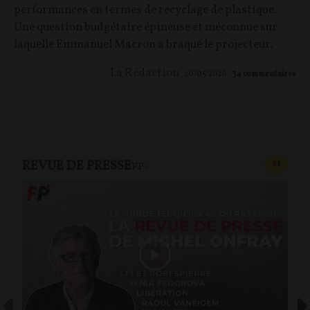
performances en termes de recyclage de plastique.
Une question budgétaire épineuse et méconnue sur
laquelle Emmanuel Macron a braqué le projecteur.
La Rédaction
20/05/2026
34
commentaires
REVUE DE PRESSE
CONTEN
F
P
FP+