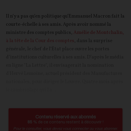
Il n’y a pas qu’en politique qu’Emmanuel Macron fait la
courte-échelle à ses amis. Après avoir nommé la
ministre des comptes publics,
Amélie de Montchalin,
à la tête de la Cour des comptes
, dans la surprise
générale, le chef de l’État place ouvre les portes
d’institutions culturelles à ses amis. D’après le média
en ligne "La Lettre", il envisagerait la nomination
d'Hervé Lemoine, actuel président des Manufactures
nationales, pour diriger le Louvre. Quatre mois après
le cambriolage qui l'a...
Contenu réservé aux abonnés
85
% de ce contenu restent à découvrir !
Pour le consulter, vous devez vous connecter ou vous abonner.