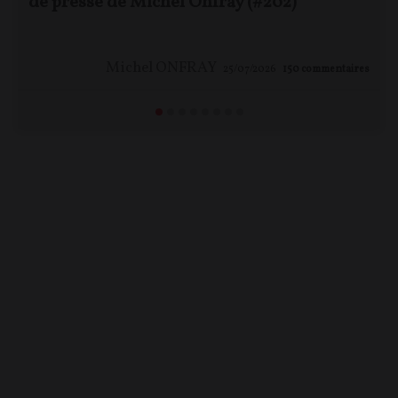
de presse de Michel Onfray (#202)
Michel ONFRAY
25/07/2026
150
commentaires