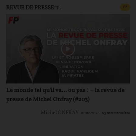
REVUE DE PRESSE
CONT
F
P
FP+
Le monde tel qu'il va… ou pas ! – la revue de
presse de Michel Onfray (#203)
Michel ONFRAY
01/08/2026
83
commentaires