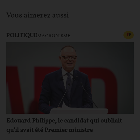
Vous aimerez aussi
POLITIQUE
CONT
F
P
MACRONISME
Edouard Philippe, le candidat qui oubliait
qu’il avait été Premier ministre