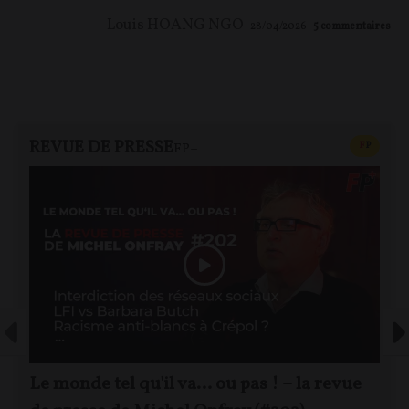
Louis HOANG NGO
28/04/2026
5
commentaires
REVUE DE PRESSE
CONTEN
F
P
FP+
Le monde tel qu'il va… ou pas ! – la revue