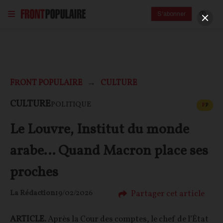
S'abonner
FRONT POPULAIRE
CULTURE
CONT
CULTURE
POLITIQUE
F
P
Le Louvre, Institut du monde
arabe… Quand Macron place ses
proches
Partager cet article
La Rédaction
19/02/2026
ARTICLE.
Après la Cour des comptes, le chef de l’État