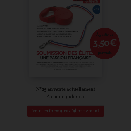
À partir de
3,50€
par mois
N°25 en vente actuellement
À commander ici
Voir les formules d'abonnement