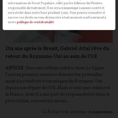
informations de Front Populaire, édité par les Editions du Plénitre,
responsable du traitement. Il ne sera communiqué à aucune société et
sera stocké dans notre base pendant 3 ans. Vous pouvez connaître et
exercer vos droits ou vous désinscrire à tout moment conformément à
notre
politique de confidentialité
Dix ans après le Brexit, Gabriel Attal rêve du
retour du Royaume-Uni au sein de l’UE
ARTICLE
. Dans une tribune publiée dans
Le Figaro
,
l’ancien premier ministre dénonce les prétendus
mauvais résultats économiques du Royaume-Uni
depuis son départ de l’UE. Mais ce n'est pas comme si
la France, dont il a une part de responsabilité dans le
piètre bilan, s'en sortait mieux…
La Rédaction
26/06/2026
35
commentaires