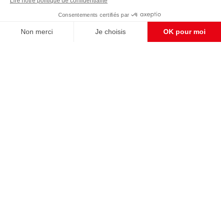
Enregistrer
CONTACT RÉDACTION
Pour nous écrire, proposer votre aide, un projet
concret, nous vous répondrons,
c'est ici :
contact@frontpopulaire.fr
CONTACT ABONNEMENT
Pour toute question, notre SERVICE CLIENTS
d'Evreux est à votre écoute au
02 78 88 00 35 du lundi au vendredi entre 9h et
18h , ou par mail à :
abo@frontpopulaire.fr
L'actualité vue par les souverainistes