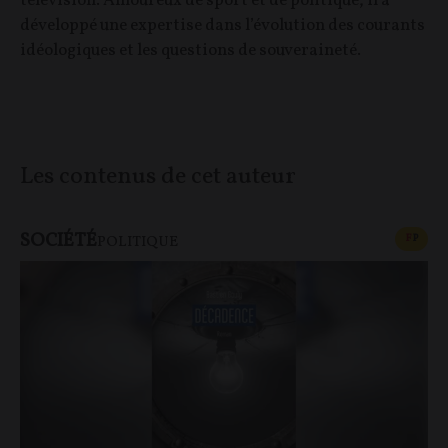
télévision. Amoureux de sport et de politique, il a
développé une expertise dans l’évolution des courants
idéologiques et les questions de souveraineté.
Les contenus de cet auteur
SOCIÉTÉ
CONT
F
P
POLITIQUE