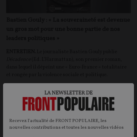
Bastien Gouly : « La souveraineté est devenue
un gros mot pour une bonne partie de nos
leaders politiques »
ENTRETIEN.
Le journaliste Bastien Gouly publie
Décadence
(Ed. L’Harmattan), son premier roman,
dans lequel il dépeint une « Euro-France » totalitaire
et rongée par la violence sociale et politique.
Bastien Gouly
20/04/2025
14
commentaires
LA NEWSLETTER DE
OPINIONS
EMMANUEL MACRON
Recevez l'actualité de FRONT POPULAIRE, les
nouvelles contributions et toutes les nouvelles vidéos