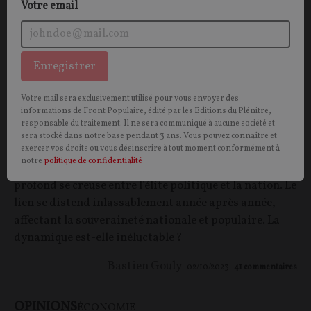
Votre email
Enregistrer
Votre mail sera exclusivement utilisé pour vous envoyer des
informations de Front Populaire, édité par les Editions du Plénitre,
Fracture entre politique et citoyen :
responsable du traitement. Il ne sera communiqué à aucune société et
Emmanuel Macron est-il l’unique coupable ?
sera stocké dans notre base pendant 3 ans. Vous pouvez connaître et
exercer vos droits ou vous désinscrire à tout moment conformément à
notre
politique de confidentialité
CONTRIBUTION / OPINION.
Un fossé toujours plus
profond se creuse entre l’élite politique et la nation. Le
lien se distend inlassablement année après année,
affectant la souveraineté nationale et populaire. La
dynamique est-elle inéluctable ?
Bastien Gouly
02/10/2023
41
commentaires
OPINIONS
ÉCONOMIE