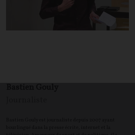
Bastien Gouly
Journaliste
Bastien Gouly est journaliste depuis 2007 ayant
bourlingué dans la presse écrite, internet et la