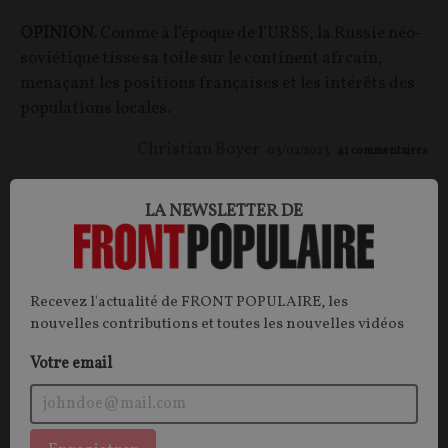
OPINION.
Comme à l’époque de l’URSS, la Russie néo-
soviétique tisse sa toile sur le continent afrcain,
menaçant les positions françaises et les intérêts des
populations locales.
Christian Boyer
03/02/2023
41
commentaires
OPINIONS
INTERNATIONAL
LA NEWSLETTER DE
Recevez l'actualité de FRONT POPULAIRE, les
nouvelles contributions et toutes les nouvelles vidéos
Votre email