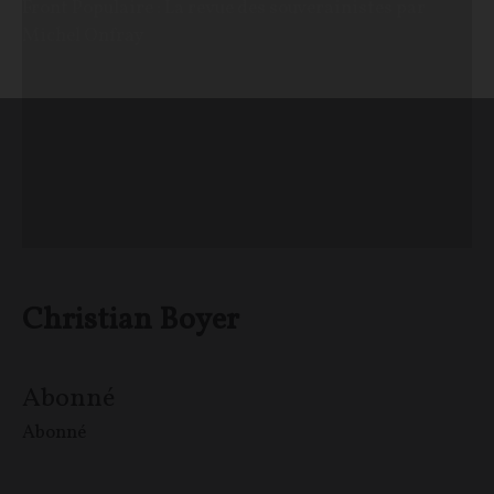
Front Populaire : La revue des souverainistes par
Michel Onfray
Christian Boyer
Abonné
Abonné