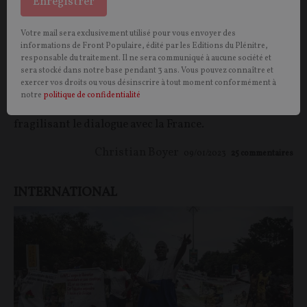
Enregistrer
Burkina Faso : la « diplomatie » du capitaine
Votre mail sera exclusivement utilisé pour vous envoyer des
Ibrahim Traoré
informations de Front Populaire, édité par les Editions du Plénitre,
responsable du traitement. Il ne sera communiqué à aucune société et
sera stocké dans notre base pendant 3 ans. Vous pouvez connaître et
OPINION.
Depuis son coup d’État fin septembre, le
exercer vos droits ou vous désinscrire à tout moment conformément à
président de la Transition du Burkina Faso multiplie
notre
politique de confidentialité
les relations avec la Russie et la Chine tout en
fragilisant le dialogue avec la France.
Christian Boyer
09/01/2023
25
commentaires
INTERNATIONAL