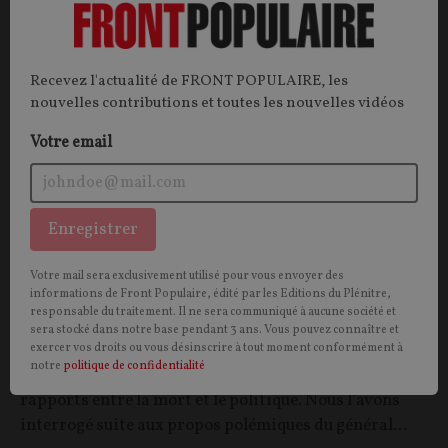
Recevez l'actualité de FRONT POPULAIRE, les
nouvelles contributions et toutes les nouvelles vidéos
Votre email
Éric Desmons : « Qui voudra mourir pour la
"patrie européenne" ? »
Enregistrer
ENTRETIEN
. Eric Desmons est professeur agrégé de
Votre mail sera exclusivement utilisé pour vous envoyer des
informations de Front Populaire, édité par les Editions du Plénitre,
droit public et l’auteur d’essais et de romans dont le
responsable du traitement. Il ne sera communiqué à aucune société et
dernier en date est
Jaune
(éd. Perspectives libres,
sera stocké dans notre base pendant 3 ans. Vous pouvez connaître et
2025). Il est notamment l’auteur de
Mourir pour la
exercer vos droits ou vous désinscrire à tout moment conformément à
notre
politique de confidentialité
patrie
(2001, PUF), une réflexion de fond sur les
rapports entre la mort et le politique. Nous l’avons
interrogé suite aux propos polémiques du général...