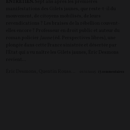
ENTRETIEN.
Sept ans après les premières
manifestations des Gilets jaunes, que reste-t-il du
mouvement, de citoyens mobilisés, de leurs
revendications ? Les braises de la rébellion couvent-
elles encore ? Professeur en droit public et auteur du
roman policier
Jaune
(éd. Perspectives libres), une
plongée dans cette France sinistrée et désertée par
l'État qui a vu naître les Gilets jaunes, Éric Desmons
revient...
Éric Desmons
,
Quentin Rousseau
01/11/2025
13
commentaires