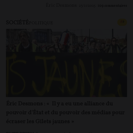
Éric Desmons
23/11/2025
109
commentaires
SOCIÉTÉ
CONT
F
P
POLITIQUE
Éric Desmons : « Il y a eu une alliance du
pouvoir d'État et du pouvoir des médias pour
écraser les Gilets jaunes »