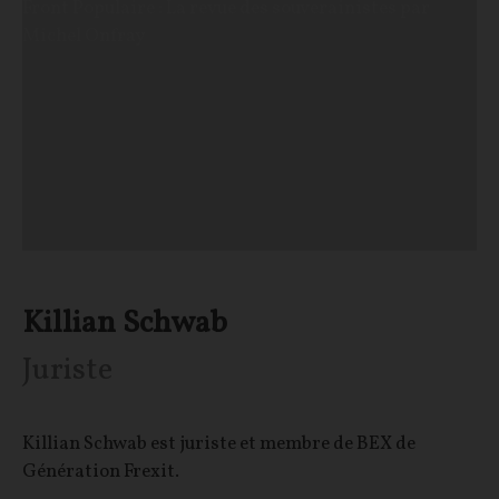
Front Populaire : La revue des souverainistes par
Michel Onfray
Killian Schwab
Juriste
Killian Schwab est juriste et membre de BEX de
Génération Frexit.