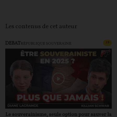
Les contenus de cet auteur
DEBAT
CONT
F
P
RÉPUBLIQUE SOUVERAINE
Le souverainisme, seule option pour sauver la