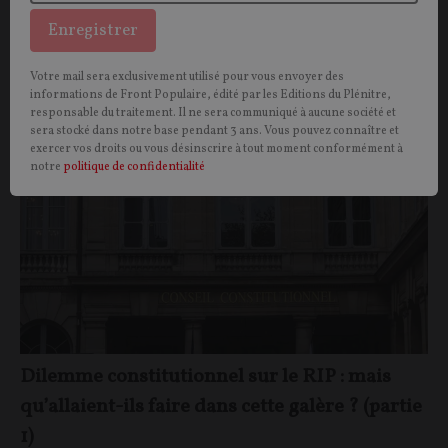
retraites. Une décision contestable ?
Enregistrer
Killian Schwab
02/05/2023
7
commentaires
Votre mail sera exclusivement utilisé pour vous envoyer des
informations de Front Populaire, édité par les Editions du Plénitre,
OPINIONS
CONSEIL CONSTITUTIONNEL
responsable du traitement. Il ne sera communiqué à aucune société et
sera stocké dans notre base pendant 3 ans. Vous pouvez connaître et
exercer vos droits ou vous désinscrire à tout moment conformément à
notre
politique de confidentialité
Dilemme constitutionnel sur le RIP : mais
qu’allaient-ils faire dans cette galère ? (partie
1)