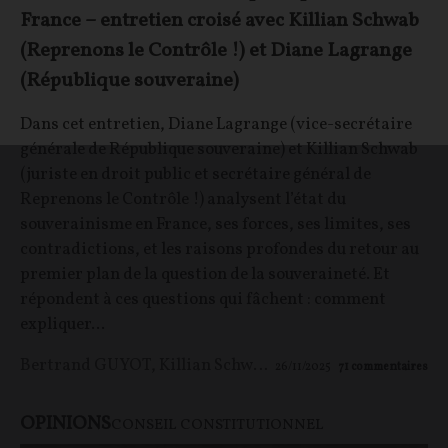
France – entretien croisé avec Killian Schwab
(Reprenons le Contrôle !) et Diane Lagrange
(République souveraine)
Dans cet entretien, Diane Lagrange (vice-secrétaire
générale de République souveraine) et Killian Schwab
(juriste en droit public et secrétaire général de
Reprenons le Contrôle !) analysent l’état du
souverainisme en France, ses forces, ses limites, ses
contradictions, et les raisons profondes du retour au
premier plan de la question de la souveraineté. Et
répondent à ces questions qui fâchent : comment
expliquer...
Bertrand GUYOT
,
Killian Schwab
26/11/2025
71
commentaires
OPINIONS
CONSEIL CONSTITUTIONNEL