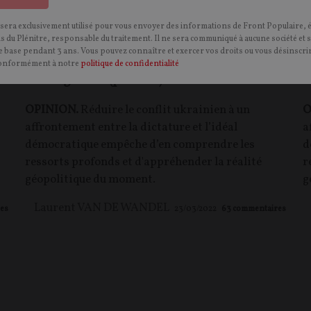
 sera exclusivement utilisé pour vous envoyer des informations de Front Populaire, 
ns du Plénitre, responsable du traitement. Il ne sera communiqué à aucune société et 
 base pendant 3 ans. Vous pouvez connaître et exercer vos droits ou vous désinscrir
Agression russe de l’Ukraine : les raisons
A
onformément à notre
politique de confidentialité
d’une guerre (partie 2)
d
OPINION.
Réduire le conflit ukrainien à un
O
affrontement entre la dictature et l’idéal
a
démocratique empêche d’en comprendre les
d
ressorts profonds et d'appréhender la réalité
r
géopolitique du moment.
g
Laurent VAN DE WANDEL
es
23/03/2022
63
commentaires