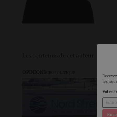
Les contenus de cet auteur
OPINIONS
GÉOPOLITIQUE
Recevez
les nou
Votre e
Enre