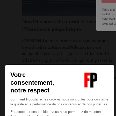
Votre mail
les Editio
dans notre
Nord Stream 2 : la morale et les droits de
moment c
l’Homme en géopolitique
OPINION.
La mise en service du gazoduc qui
devait relier la Russie à l'Allemagne a été
suspendue peu avant la guerre en Ukraine. Une
affaire de rapports de forces qui font passer la
question des droits de l’homme au second plan.
Laurent VAN DE WANDEL
28/03/2022
45
commentair