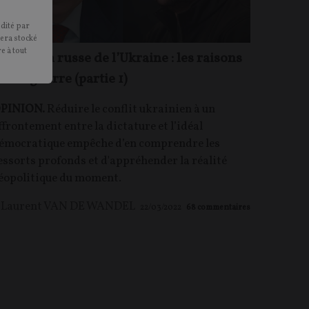
édité par
sera stocké
e à tout
gression russe de l’Ukraine : les raisons
’une guerre (partie 1)
PINION.
Réduire le conflit ukrainien à un
ffrontement entre la dictature et l’idéal
émocratique empêche d’en comprendre les
essorts profonds et d'appréhender la réalité
éopolitique du moment.
Laurent VAN DE WANDEL
22/03/2022
68
commentaires