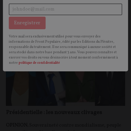
C’est en tout cas ce que souhaite notre lecteur.
Pascal TRIPIER-CONSTANTIN
10/06/2022
79
commentaires
Enregistrer
POLITIQUE
ELECTION PRÉSIDENTIELLE
Votre mail sera exclusivement utilisé pour vous envoyer des
informations de Front Populaire, édité par les Editions du Plénitre,
responsable du traitement. Il ne sera communiqué à aucune société et
sera stocké dans notre base pendant 3 ans. Vous pouvez connaître et
exercer vos droits ou vous désinscrire à tout moment conformément à
notre
politique de confidentialité
Présidentielle : les nouveaux clivages
OPINION.
Souveraineté contre mondialisme, peuple