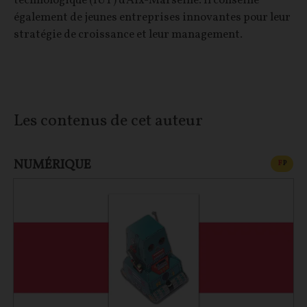
technologique (IUT) d'Aix-Marseille. Il conseille
également de jeunes entreprises innovantes pour leur
stratégie de croissance et leur management.
Les contenus de cet auteur
NUMÉRIQUE
CONT
F
P