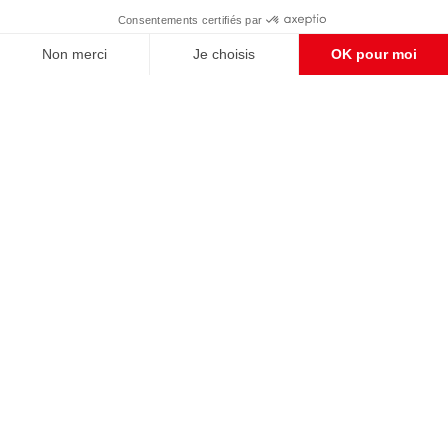
Enregistrer
CONTACT RÉDACTION
Pour nous écrire, proposer votre aide, un projet
concret, nous vous répondrons,
c'est ici :
contact@frontpopulaire.fr
CONTACT ABONNEMENT
Pour toute question, notre SERVICE CLIENTS
d'Evreux est à votre écoute au
02 78 88 00 35 du lundi au vendredi entre 9h et
18h , ou par mail à :
abo@frontpopulaire.fr
L'actualité vue par les souverainistes