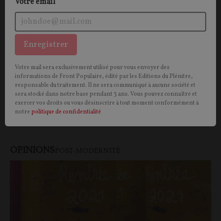
Votre email
Invitation au banquet : quand la gauche est
contre la France et le peuple (partie 1)
Enregistrer
OPINION.
La polémique sur Fabien Roussel et la
Votre mail sera exclusivement utilisé pour vous envoyer des
gastronomie française illustre la fracture profonde
informations de Front Populaire, édité par les Editions du Plénitre,
responsable du traitement. Il ne sera communiqué à aucune société et
entre le peuple et la gauche. Peuple français auquel
sera stocké dans notre base pendant 3 ans. Vous pouvez connaître et
cette dernière nie toute légitimité à être patriote.
exercer vos droits ou vous désinscrire à tout moment conformément à
notre
politique de confidentialité
Victor MOREAU
28/05/2022
17
commentaires
OPINIONS
POST-MODERNITÉ