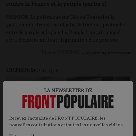
contre la France et le peuple (partie 2)
OPINION.
La polémique sur Fabien Roussel et la
gastronomie française illustre la fracture profonde
entre le peuple et la gauche. Peuple français auquel
cette dernière nie toute légitimité à être patriote.
Victor MOREAU
29/05/2022
24
commentaires
OPINIONS
POLITIQUE
LA NEWSLETTER DE
Recevez l'actualité de FRONT POPULAIRE, les
nouvelles contributions et toutes les nouvelles vidéos