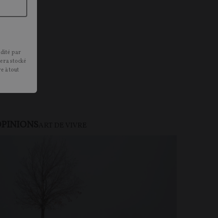
édité par
sera stocké
e à tout
PINIONS
ART DE VIVRE