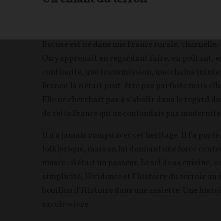
Bocuse est né dans une France rurale, charnelle, 
On y apprenait en regardant faire, en goûtant, e
continuité, une transmission, une chaîne ininterr
France-là n’était peut-être pas parfaite mais elle a
Elle ne cherchait pas à s’abolir dans le regard 
de cette France qui ne confondait pas modernité
Il n’a jamais rompu avec cet héritage. Il l’a port
folklorique, mais en lui donnant une force cont
musée : il était un passeur. Le sel de sa cuisine, 
simplicité, l’évidence et l’histoire du terroir au
bouillon d’Histoire dans une assiette. Une histoi
savoir-vivre.