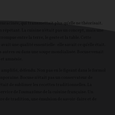
enracinée, qui transmettait plus qu’elle ne théorisait.
n répétant. La cuisine n’était pas un concept, mais une
ompue entre la terre, le geste et la table. Cette
vait une qualité essentielle : elle savait ce qu’elle était.
des autres ou dans une soupe mondialisée. Bocuse venait
 et amnésie.
é, amplifié, défendu. Non pas en le figeant dans le formol
emporaine. Bocuse n’était pas un conservateur de
c’était de sublimer les recettes traditionnelles. La
 service de l’osmazôme de la cuisine française. Un
re de tradition, une émulsion de savoir-faire et de