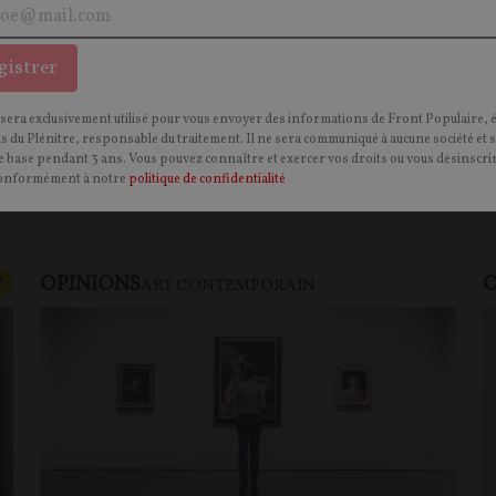
gistrer
ontenu.
onnecter.
 sera exclusivement utilisé pour vous envoyer des informations de Front Populaire, 
ns du Plénitre, responsable du traitement. Il ne sera communiqué à aucune société et 
 base pendant 3 ans. Vous pouvez connaître et exercer vos droits ou vous désinscrir
onformément à notre
politique de confidentialité
OPINIONS
O
CONTENU PAYANT
P
ART CONTEMPORAIN