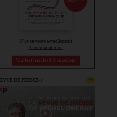
par mois
N°25 en vente actuellement
À commander ici
Voir les formules d'abonnement
EVUE DE PRESSE
CONTENU PAYAN
F
P
FP+