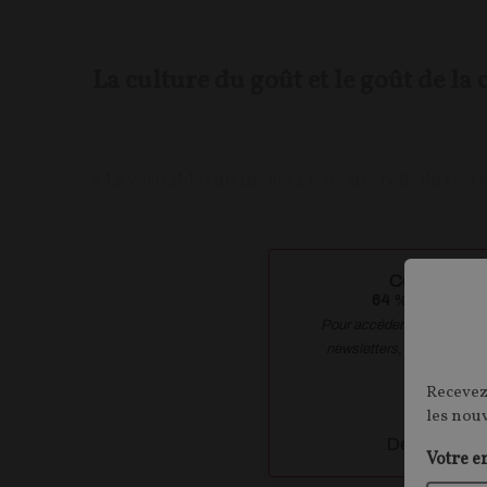
La culture du goût et le goût de la 
« La véritable cuisine sera toujours celle du terroi
Contenu disp
64
% de ce conte
Pour accéder à la totalité 
newsletters, vous devez 
Recevez
Crée
les nou
Déja inscrit
Votre e