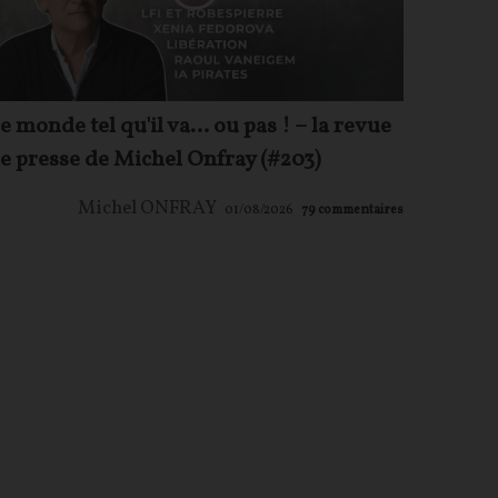
e monde tel qu'il va… ou pas ! – la revue
e presse de Michel Onfray (#203)
Michel ONFRAY
01/08/2026
79
commentaires