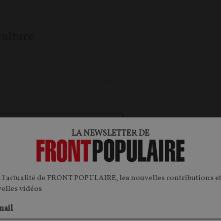
culture
r. En France le beurre, la crème et le...
onible gratuitement
LA NEWSLETTER DE
nu restent à découvrir !
des contenus gratuits et recevoir nos
vous connecter ou créer un compte.
 l'actualité de FRONT POPULAIRE, les nouvelles contributions et
r un compte
velles vidéos
 ?
Je me connecte
mail