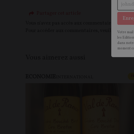
Partager cet article
Enre
Vous n'avez pas accès aux commentaires de ce c
Pour accéder aux commentaires, veuillez vous c
Votre mail
les Editio
dans notre
moment c
Vous aimerez aussi
ECONOMIE
F
INTERNATIONAL