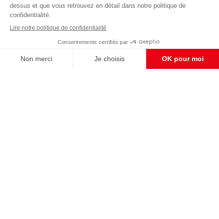
Enregistrer
CONTACT RÉDACTION
Pour nous écrire, proposer votre aide, un projet
concret, nous vous répondrons,
c'est ici :
contact@frontpopulaire.fr
CONTACT ABONNEMENT
Pour toute question, notre SERVICE CLIENTS
d'Evreux est à votre écoute au
02 78 88 00 35 du lundi au vendredi entre 9h et
18h , ou par mail à :
abo@frontpopulaire.fr