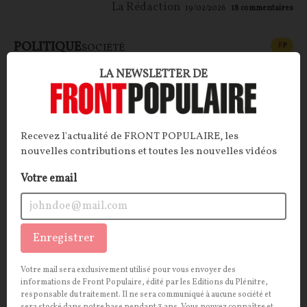
La Rédaction
19/02/2026
18
commentaires
POLITIQUE
CONT
F
P
SOCIÉTÉ
LA NEWSLETTER DE
Recevez l'actualité de FRONT POPULAIRE, les
nouvelles contributions et toutes les nouvelles vidéos
Votre email
Cambriolage du Louvre : le bal des
Enregistrer
irresponsables
Votre mail sera exclusivement utilisé pour vous envoyer des
informations de Front Populaire, édité par les Editions du Plénitre,
ARTICLE.
Communication relativiste, absence
responsable du traitement. Il ne sera communiqué à aucune société et
d’autocritique, refus de démission… Depuis le
sera stocké dans notre base pendant 3 ans. Vous pouvez connaître et