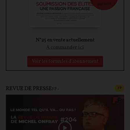
par mois
N°25 en vente actuellement
À commander ici
Voir les formules d'abonnement
REVUE DE PRESSE
CONT
F
P
FP+