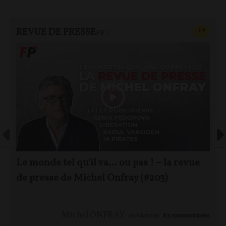
REVUE DE PRESSE
CONTEN
F
P
FP+
Le monde tel qu'il va… ou pas ! – la revue
de presse de Michel Onfray (#203)
Michel ONFRAY
01/08/2026
83
commentaires