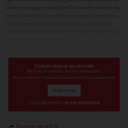
Louvre, un rapport publié par la Cour des comptes sur
la gestion du musée accable un peu plus l’institution.
Devant moult médias, dont certains allemands et
américains, la présentation du rapport, rédigé avant
le cambriolage, fait scandale. La...
Contenu réservé aux abonnés
89
% de ce contenu restent à découvrir !
Pour le consulter, vous devez vous connecter ou vous abonner.
S'abonner
Déja abonné ?
Je me connecte
Partager cet article