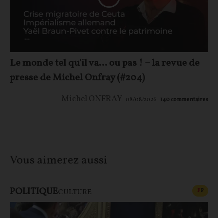
Le monde tel qu'il va… ou pas ! – la revue de
presse de Michel Onfray (#204)
Michel ONFRAY
08/08/2026
140
commentaires
Vous aimerez aussi
POLITIQUE
CONT
F
P
CULTURE