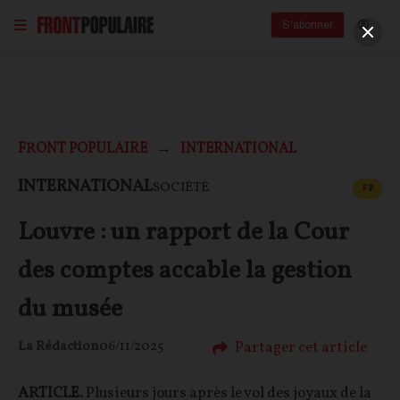
S'abonner
FRONT POPULAIRE
INTERNATIONAL
CONT
INTERNATIONAL
SOCIÉTÉ
F
P
Louvre : un rapport de la Cour
des comptes accable la gestion
du musée
Partager cet article
La Rédaction
06/11/2025
ARTICLE.
Plusieurs jours après le vol des joyaux de la