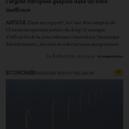
l’argent européen gaspillé dans un fond
inefficace
ARTICLE.
Dans un rapport, la Cour des comptes de
l’Union européenne pointe du doigt le manque
d’efficacité de la très coûteuse rénovation thermique
des bâtiments, arrosée de subventions européennes.
La Rédaction
08/07/2026
18
commentaires
ECONOMIE
CONT
F
P
ÉNERGIES RENOUVELABLES