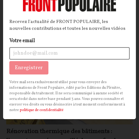
transition écologique entend dénoncer les idées
reçues vis-à-vis des énergies renouvelables (ENR).
Avec un argumentaire bien peu convaincant.
Recevez l'actualité de FRONT POPULAIRE, les
La Rédaction
nouvelles contributions et toutes les nouvelles vidéos
13/07/2026
14
commentaires
Votre email
ECONOMIE
CONT
F
P
PASSOIRES THERMIQUES
Enregistrer
Votre mail sera exclusivement utilisé pour vous envoyer des
informations de Front Populaire, édité par les Editions du Plénitre,
responsable du traitement. Il ne sera communiqué à aucune société et
sera stocké dans notre base pendant 3 ans. Vous pouvez connaître et
exercer vos droits ou vous désinscrire à tout moment conformément à
notre
politique de confidentialité
Rénovation thermique des bâtiments :