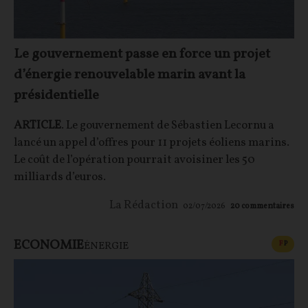
Le gouvernement passe en force un projet
d’énergie renouvelable marin avant la
présidentielle
ARTICLE
. Le gouvernement de Sébastien Lecornu a
lancé un appel d’offres pour 11 projets éoliens marins.
Le coût de l’opération pourrait avoisiner les 50
milliards d’euros.
La Rédaction
02/07/2026
20
commentaires
ECONOMIE
CONT
F
P
ÉNERGIE