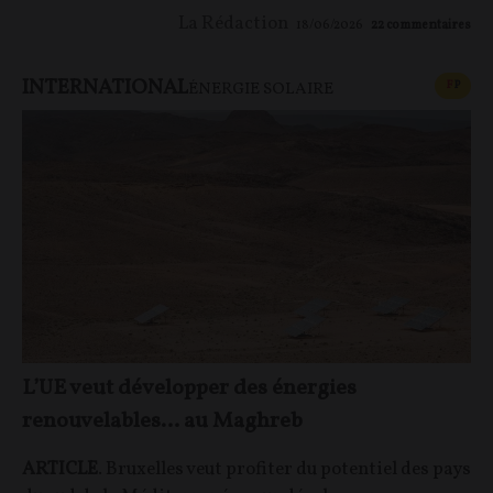
La Rédaction
18/06/2026
22
commentaires
INTERNATIONAL
CONT
F
P
ÉNERGIE SOLAIRE
L’UE veut développer des énergies
renouvelables… au Maghreb
ARTICLE
. Bruxelles veut profiter du potentiel des pays