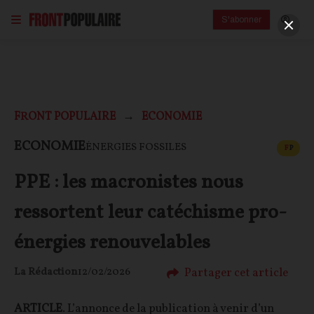
S'abonner
FRONT POPULAIRE
ECONOMIE
CONT
ECONOMIE
ÉNERGIES FOSSILES
F
P
PPE : les macronistes nous
ressortent leur catéchisme pro-
énergies renouvelables
Partager cet article
La Rédaction
12/02/2026
ARTICLE
. L’annonce de la publication à venir d’un