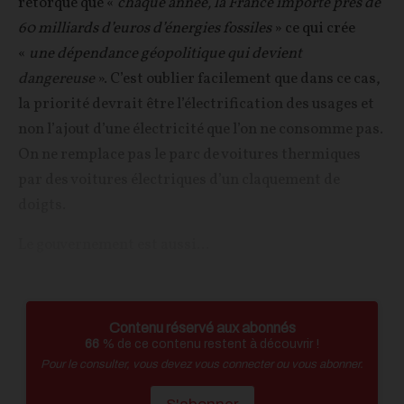
rétorque que «
chaque année, la France importe près de
60 milliards d’euros d’énergies fossiles
» ce qui crée
«
une dépendance géopolitique qui devient
dangereuse
». C’est oublier facilement que dans ce cas,
la priorité devrait être l’électrification des usages et
non l’ajout d’une électricité que l’on ne consomme pas.
On ne remplace pas le parc de voitures thermiques
par des voitures électriques d’un claquement de
doigts.
Le gouvernement est aussi...
Contenu réservé aux abonnés
66
% de ce contenu restent à découvrir !
Pour le consulter, vous devez vous connecter ou vous abonner.