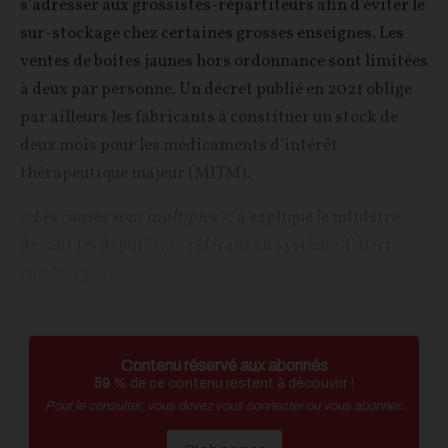
s’adresser aux grossistes-répartiteurs afin d’éviter le
sur-stockage chez certaines grosses enseignes. Les
ventes de boites jaunes hors ordonnance sont limitées
à deux par personne. Un décret publié en 2021 oblige
par ailleurs les fabricants à constituer un stock de
deux mois pour les médicaments d’intérêt
thérapeutique majeur (MITM).
« Les causes sont multiples »
, a expliqué le ministre
devant les députés, se référant au système d’alerte
conduit par...
Contenu réservé aux abonnés
59
% de ce contenu restent à découvrir !
Pour le consulter, vous devez vous connecter ou vous abonner.