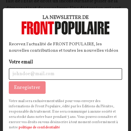
fait de l'État de droit un incontournable pilier de la
démocratie et de ses valeurs. Une distorsion qui sert
de paravent à la dikastocratie, ou gouvernement des
LA NEWSLETTER DE
juges.
Jean-Francois LECŒUVRE
07/08/2026
9
commentaires
Recevez l'actualité de FRONT POPULAIRE, les
nouvelles contributions et toutes les nouvelles vidéos
OPINIONS
POLITIQUE
Votre email
Enregistrer
Votre mail sera exclusivement utilisé pour vous envoyer des
informations de Front Populaire, édité par les Editions du Plénitre,
responsable du traitement. Il ne sera communiqué à aucune société et
sera stocké dans notre base pendant 3 ans. Vous pouvez connaître et
exercer vos droits ou vous désinscrire à tout moment conformément à
notre
politique de confidentialité