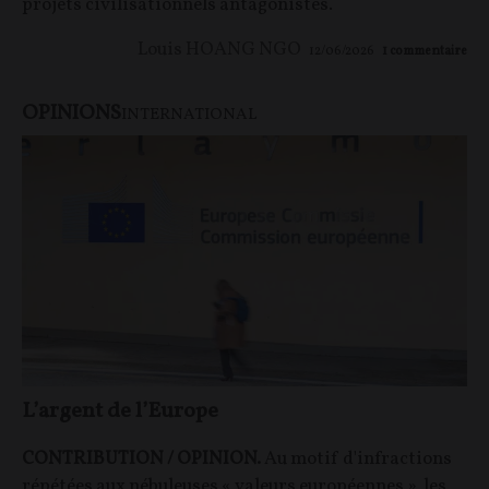
projets civilisationnels antagonistes.
Louis HOANG NGO
12/06/2026
1
commentaire
OPINIONS
INTERNATIONAL
L’argent de l’Europe
CONTRIBUTION / OPINION.
Au motif d'infractions
répétées aux nébuleuses « valeurs européennes », les