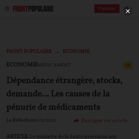
S'abonner
FRONT POPULAIRE
ECONOMIE
CONT
ECONOMIE
MÉDICAMENT
F
P
Dépendance étrangère, stocks,
demande… Les causes de la
pénurie de médicaments
Partager cet article
La Rédaction
16/12/2022
ARTICLE.
Le ministre de la Santé préconise aux