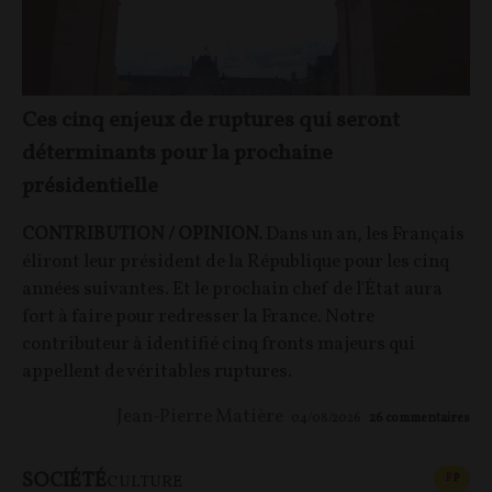
Ces cinq enjeux de ruptures qui seront
déterminants pour la prochaine
présidentielle
CONTRIBUTION / OPINION.
Dans un an, les Français
éliront leur président de la République pour les cinq
années suivantes. Et le prochain chef de l'État aura
fort à faire pour redresser la France. Notre
contributeur à identifié cinq fronts majeurs qui
appellent de véritables ruptures.
Jean-Pierre Matière
04/08/2026
26
commentaires
SOCIÉTÉ
CONT
F
P
CULTURE