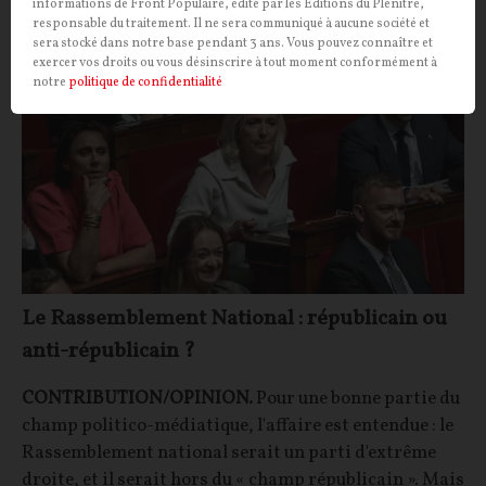
informations de Front Populaire, édité par les Editions du Plénitre,
OPINIONS
POLITIQUE
responsable du traitement. Il ne sera communiqué à aucune société et
sera stocké dans notre base pendant 3 ans. Vous pouvez connaître et
exercer vos droits ou vous désinscrire à tout moment conformément à
notre
politique de confidentialité
Le Rassemblement National : républicain ou
anti-républicain ?
CONTRIBUTION/OPINION.
Pour une bonne partie du
champ politico-médiatique, l'affaire est entendue : le
Rassemblement national serait un parti d'extrême
droite, et il serait hors du « champ républicain ». Mais