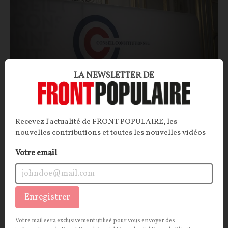
LA NEWSLETTER DE
L'État de droit, ou la mort annoncée des États-
nations
Recevez l'actualité de FRONT POPULAIRE, les
nouvelles contributions et toutes les nouvelles vidéos
CONTRIBUTION / OPINION.
L'inconscient collectif a
fait de l'État de droit un incontournable pilier de la
Votre email
démocratie et de ses valeurs. Une distorsion qui sert
de paravent à la dikastocratie, ou gouvernement des
juges.
Enregistrer
Jean-Francois LECŒUVRE
07/08/2026
7
commentaires
Votre mail sera exclusivement utilisé pour vous envoyer des