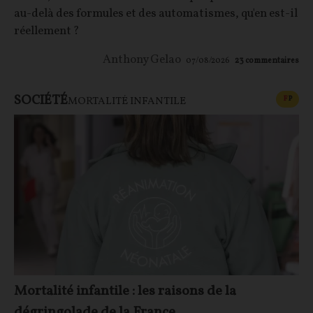
au-delà des formules et des automatismes, qu'en est-il
réellement ?
Anthony Gelao
07/08/2026
23
commentaires
SOCIÉTÉ
CONT
F
P
MORTALITÉ INFANTILE
Mortalité infantile : les raisons de la
dégringolade de la France