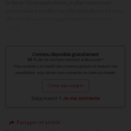
la durée. Un exemple récent, et plus consternant
encore, nous a été offert par Elisabeth Borne. En 2019,
elle en était encore à exiger l’étude d’un scénario
100%...
Contenu disponible gratuitement
93
% de ce contenu restent à découvrir !
Pour accéder à la totalité des contenus gratuits et recevoir nos
newsletters, vous devez vous connecter ou créer un compte.
Créer un compte
Déja inscrit ?
Je me connecte
Partager cet article