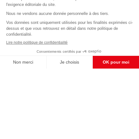
Abonnez-vous à notre newsletter
éditoriale
Pour maintenir la qualité de nos articles et vidéos, nous
avons besoin de votre soutien
Enregistrer
S'abonner et nous soutenir
CONTACT RÉDACTION
Pour nous écrire, proposer votre aide, un projet
concret, nous vous répondrons,
c'est ici :
contact@frontpopulaire.fr
CONTACT ABONNEMENT
Pour toute question, notre SERVICE CLIENTS
d'Evreux est à votre écoute au
02 78 88 00 35 du lundi au vendredi entre 9h et