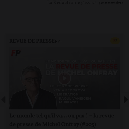
La Rédaction
03/08/2026
4
commentaires
REVUE DE PRESSE
CONTEN
F
P
FP+
Le monde tel qu'il va… ou pas ! – la revue
de presse de Michel Onfray (#203)