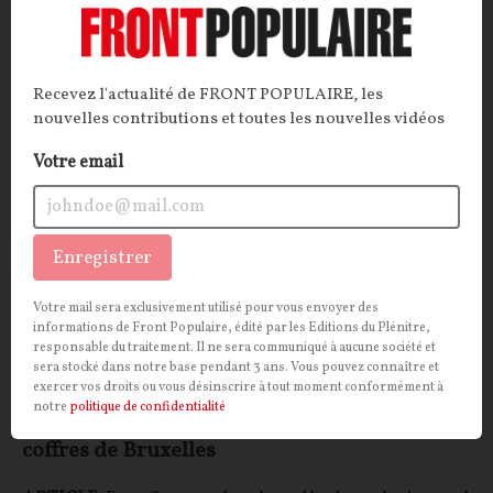
Décorticage.
Bruno Guillard
24/07/2026
11
commentaires
Recevez l'actualité de FRONT POPULAIRE, les
INTERNATIONAL
CONT
F
P
nouvelles contributions et toutes les nouvelles vidéos
TÉLÉCOMS
Votre email
Enregistrer
Votre mail sera exclusivement utilisé pour vous envoyer des
informations de Front Populaire, édité par les Editions du Plénitre,
responsable du traitement. Il ne sera communiqué à aucune société et
sera stocké dans notre base pendant 3 ans. Vous pouvez connaître et
exercer vos droits ou vous désinscrire à tout moment conformément à
notre
politique de confidentialité
Comment l’Eurogroupe compte remplir les
coffres de Bruxelles