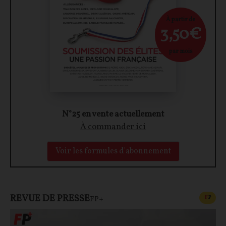
À partir de
3,50€
par mois
N°25 en vente actuellement
À commander ici
Voir les formules d'abonnement
REVUE DE PRESSE
CONT
F
P
FP+