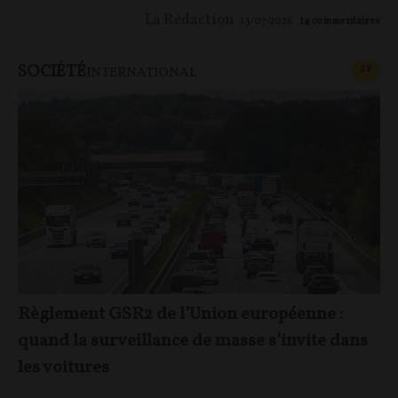
La Rédaction
13/07/2026
14
commentaires
SOCIÉTÉ
CONT
F
P
INTERNATIONAL
Règlement GSR2 de l’Union européenne :
quand la surveillance de masse s’invite dans
les voitures