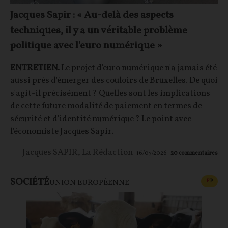
Jacques Sapir : « Au-delà des aspects
techniques, il y a un véritable problème
politique avec l'euro numérique »
ENTRETIEN.
Le projet d'euro numérique n'a jamais été
aussi près d'émerger des couloirs de Bruxelles. De quoi
s'agit-il précisément ? Quelles sont les implications
de cette future modalité de paiement en termes de
sécurité et d'identité numérique ? Le point avec
l'économiste Jacques Sapir.
Jacques SAPIR
,
La Rédaction
16/07/2026
20
commentaires
SOCIÉTÉ
CONT
F
P
UNION EUROPÉENNE