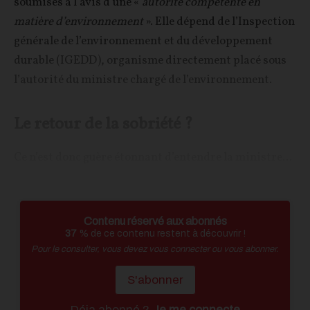
soumises à l’avis d’une «
autorité compétente en
matière d’environnement
». Elle dépend de l’Inspection
générale de l’environnement et du développement
durable (IGEDD), organisme directement placé sous
l’autorité du ministre chargé de l’environnement.
Le retour de la sobriété ?
Ce n’est donc guère étonnant d’entendre la ministre...
Contenu réservé aux abonnés
37
% de ce contenu restent à découvrir !
Pour le consulter, vous devez vous connecter ou vous abonner.
S'abonner
Déja abonné ?
Je me connecte