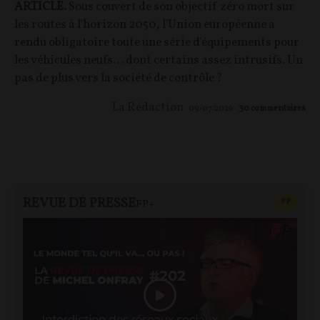
ARTICLE.
Sous couvert de son objectif zéro mort sur
les routes à l'horizon 2050, l'Union européenne a
rendu obligatoire toute une série d'équipements pour
les véhicules neufs… dont certains assez intrusifs. Un
pas de plus vers la société de contrôle ?
La Rédaction
09/07/2026
30
commentaires
REVUE DE PRESSE
CONTEN
F
P
FP+