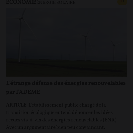
ECONOMIE
CONT
F
P
ÉNERGIE SOLAIRE
L’étrange défense des énergies renouvelables
par l’ADEME
ARTICLE
. L’établissement public chargé de la
transition écologique entend dénoncer les idées
reçues vis-à-vis des énergies renouvelables (ENR).
Avec un argumentaire bien peu convaincant.