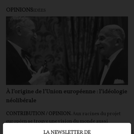
OPINIONS
IDÉES
À l’origine de l’Union européenne : l’idéologie
néolibérale
CONTRIBUTION / OPINION.
Aux racines du projet
européen se trouve une vision du monde aussi
influente que peu discutée : le néolibéralisme.
LA NEWSLETTER DE