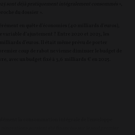
 2025 sont déjà pratiquement intégralement consommés
»,
proche du dossier ».
érément en quête d’économies (40 milliards d’euros),
 de variable d’ajustement ? Entre 2020 et 2023, les
milliards d’euros. Il était même prévu de porter
 premier coup de rabot ne vienne diminuer le budget de
re, avec un budget fixé à 3,6 milliards € en 2025.
 dément la consommation intégrale de l’enveloppe
 rénovations auraient été financées sur le seul premier