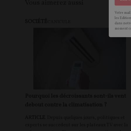
Vous aimerez aussi
Votre mail
les Editio
SOCIÉTÉ
F
CANICULE
dans notre
moment c
Pourquoi les décroissants sont-ils vent
debout contre la climatisation ?
ARTICLE
. Depuis quelques jours, politiques et
experts se succèdent sur les plateaux TV avec la