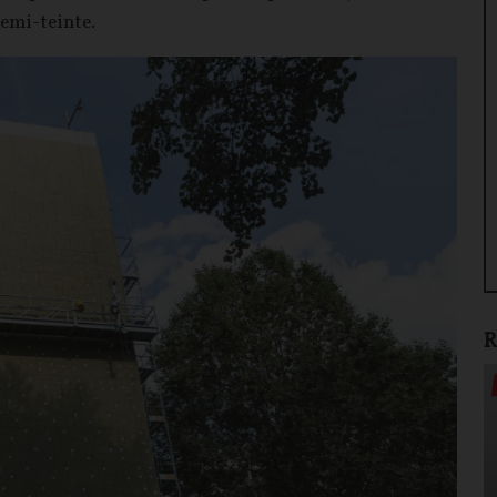
demi-teinte.
R