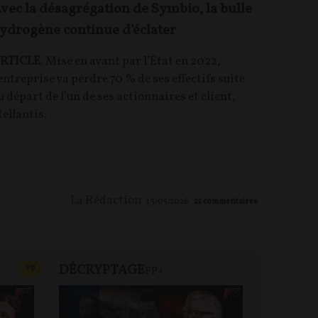
vec la désagrégation de Symbio, la bulle
ydrogène continue d'éclater
RTICLE
. Mise en avant par l’État en 2022,
’entreprise va perdre 70 % de ses effectifs suite
u départ de l’un de ses actionnaires et client,
tellantis.
La Rédaction
13/05/2026
21
commentaires
DÉCRYPTAGE
FP+
CONTENU PAYANT
F
P
FP+
DEBA