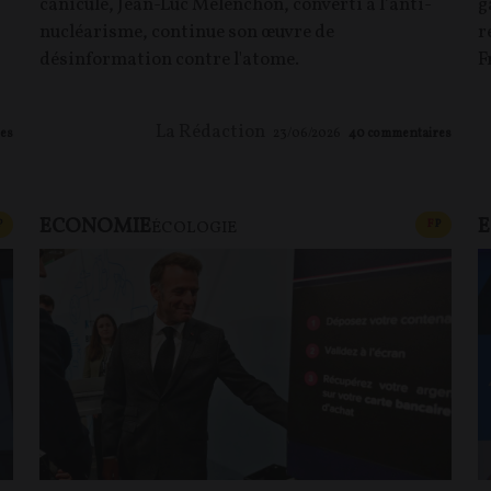
canicule, Jean-Luc Mélenchon, converti à l’anti-
g
nucléarisme, continue son œuvre de
r
désinformation contre l'atome.
F
La Rédaction
es
23/06/2026
40
commentaires
ECONOMIE
CONTENU PAYANT
CONTEN
P
F
P
ÉCOLOGIE