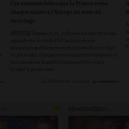
Ces sommes folles que la France verse
A
chaque année à l'Europe au nom du
h
recyclage
A
l
ARTICLE
. Depuis 2021, la France s’acquitte d’une
a
amende vis-à-vis de l’UE au titre de ses
S
r
mauvaises performances en termes de recyclage
u
de plastique. Une question budgétaire épineuse et
méconnue sur laquelle Emmanuel Macron a
braqué le projecteur.
La Rédaction
es
20/05/2026
34
commentaires
T
RENCONTRES
T
CONTENU PAYANT
F
P
FP+
FP+