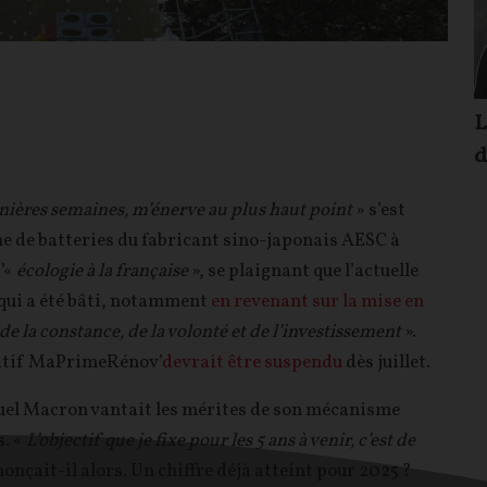
L
d
nières semaines, m’énerve au plus haut point
» s’est
 de batteries du fabricant sino-japonais AESC à
d’«
écologie à la française
», se plaignant que l’actuelle
 qui a été bâti, notamment
en revenant sur la mise en
 de la constance, de la volonté et de l’investissement
».
sitif MaPrimeRénov’
devrait être suspendu
dès juillet.
uel Macron vantait les mérites de son mécanisme
s. «
L’objectif que je fixe pour les 5 ans à venir, c’est de
nonçait-il alors. Un chiffre déjà atteint pour 2025 ?