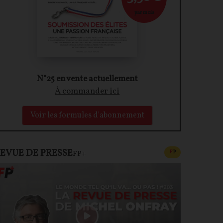
par mois
N°25 en vente actuellement
À commander ici
Voir les formules d'abonnement
EVUE DE PRESSE
CONTENU PAYAN
F
P
FP+