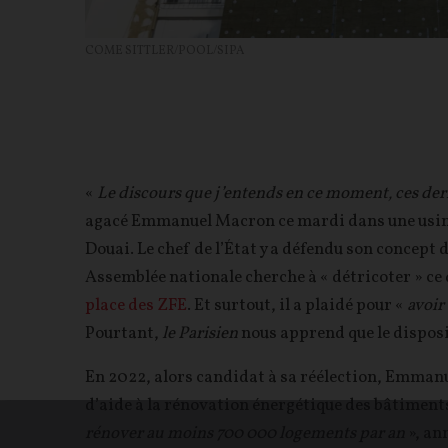
COME SITTLER/POOL/SIPA
«
Le discours que j’entends en ce moment, ces der
agacé Emmanuel Macron ce mardi dans une usine
Douai. Le chef de l’État y a défendu son concept 
Assemblée nationale cherche à « détricoter » ce
place des ZFE
. Et surtout, il a plaidé pour «
avoir
Pourtant,
le Parisien
nous apprend que le dispo
En 2022, alors candidat à sa réélection, Emman
d’aide à la rénovation énergétique des bâtiment
rénover au moins 700 000 logements par an
», an