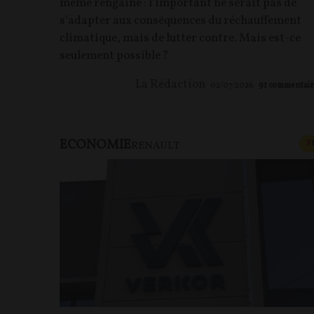
même rengaine : l’important ne serait pas de
s’adapter aux conséquences du réchauffement
climatique, mais de lutter contre. Mais est-ce
seulement possible ?
La Rédaction
02/07/2026
91
commentair
ECONOMIE
F
RENAULT