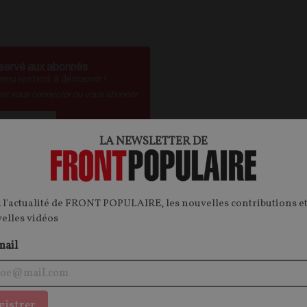
servé aux abonnés
nu restent à découvrir !
vez vous connecter ou vous abonner.
'abonner
LA NEWSLETTER DE
é ?
Je me connecte
 l'actualité de FRONT POPULAIRE, les nouvelles contributions et
velles vidéos
ontenu.
mail
onnecter.
gistrer