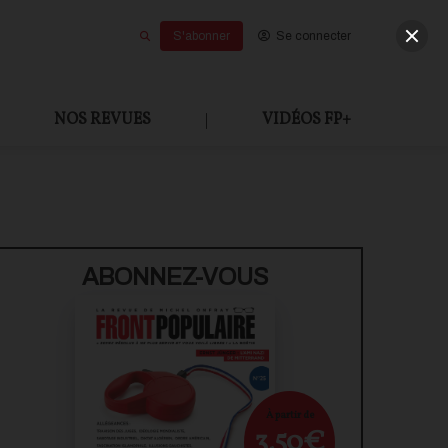
S'abonner
Se connecter
NOS REVUES
|
VIDÉOS FP+
U PAYANT
ABONNEZ-VOUS
À partir de
3,50€