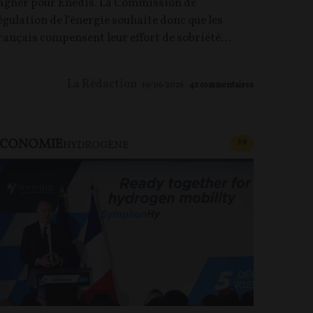
agner pour Enedis. La Commission de
égulation de l’énergie souhaite donc que les
rançais compensent leur effort de sobriété…
La Rédaction
19/06/2026
42
commentaires
ECONOMIE
U PAYANT
CONTENU PAYAN
F
P
HYDROGÈNE