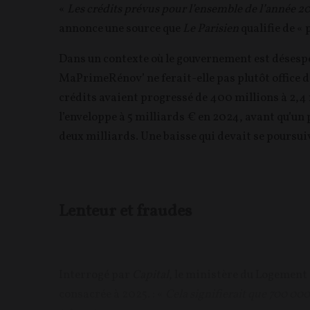
«
Les crédits prévus pour l’ensemble de l’année
annonce une source que
Le Parisien
qualifie de « 
Dans un contexte où le gouvernement est désesp
MaPrimeRénov’
ne ferait-elle pas plutôt office
crédits avaient progressé de 400 millions à 2,4 
l’enveloppe à 5 milliards € en 2024, avant qu’un
deux milliards. Une baisse qui devait se poursuiv
Lenteur et fraudes
Interrogé par
Capital
, le ministère du Logement
consacrée à 2025. : «
Cela signifierait que 700 000