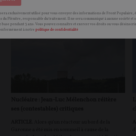
 sera exclusivement utilisé pour vous envoyer des informations de Front Populaire, 
ns du Plénitre, responsable du traitement. Il ne sera communiqué à aucune société et 
POLITIQUE
CONTENU PAYANT
CONTEN
P
F
P
ÉCOLOGIE
 base pendant 3 ans. Vous pouvez connaître et exercer vos droits ou vous désinscrir
onformément à notre
politique de confidentialité
Nucléaire : Jean-Luc Mélenchon réitère
L
ses (contestables) critiques
c
ARTICLE
. Alors qu’un réacteur au bord de la
A
Garonne a été mis en sommeil à cause de la
d