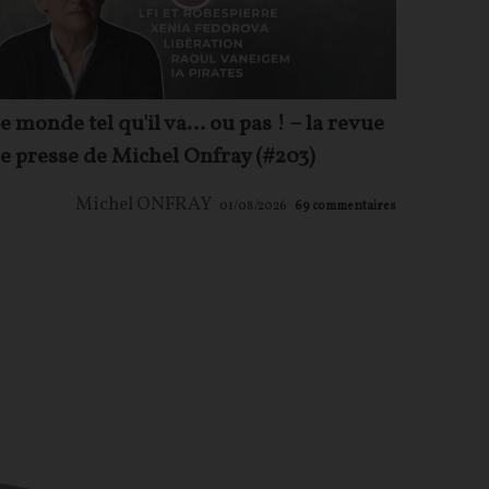
e monde tel qu'il va… ou pas ! – la revue
e presse de Michel Onfray (#203)
Michel ONFRAY
01/08/2026
69
commentaires