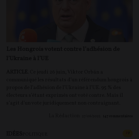
Les Hongrois votent contre l’adhésion de
l’Ukraine à l’UE
ARTICLE
. Ce jeudi 26 juin, Viktor Orbán a
communiqué les résultats d’un référendum hongrois à
propos de l’adhésion de l’Ukraine à l’UE. 95 % des
électeurs s’étant exprimés ont voté contre. Mais il
s’agit d’un vote juridiquement non contraignant.
La Rédaction
27/06/2025
147
commentaires
IDÉES
CONT
F
P
POLITIQUE