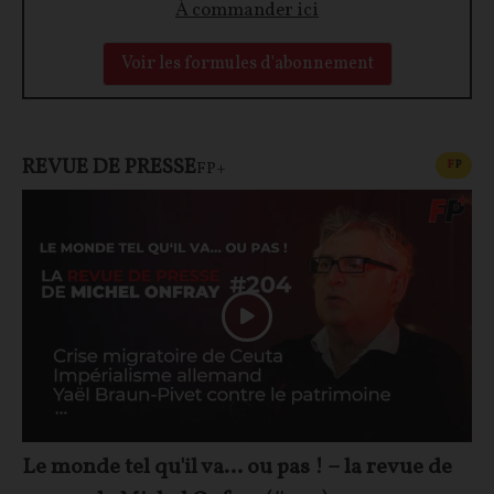
À commander ici
Voir les formules d'abonnement
REVUE DE PRESSE
CONT
F
P
FP+
Le monde tel qu'il va… ou pas ! – la revue de