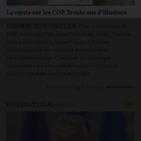
La vérité sur les COP. Trente ans d’illusions
CONTRIBUTION / CRITIQUE.
Dans
La vérité sur les
COP. Trente ans d’illusions
(L’Artilleur, 2025), l’ancien
haut fonctionnaire, Samuel Furfari, livre un
témoignage sur les coulisses des politiques
environnementales. Comment la rhétorique
climatique s’est peu à peu détachée de la réalité
énergétique dans l’action politique.
Nicolas de Pape
16/11/2025
28
commentaires
INTERNATIONAL
CONT
F
P
HONGRIE