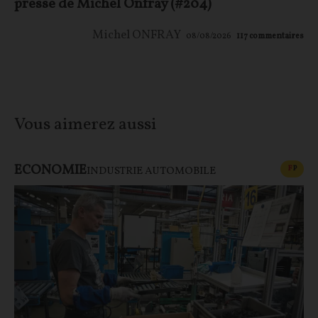
presse de Michel Onfray (#204)
Michel ONFRAY
08/08/2026
117
commentaires
Vous aimerez aussi
ECONOMIE
CONT
F
P
INDUSTRIE AUTOMOBILE