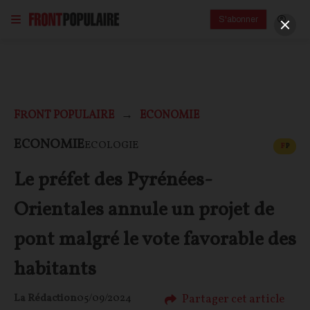
S'abonner
FRONT POPULAIRE
ECONOMIE
CONT
ECONOMIE
ECOLOGIE
F
P
Le préfet des Pyrénées-
Orientales annule un projet de
pont malgré le vote favorable des
habitants
Partager cet article
La Rédaction
05/09/2024