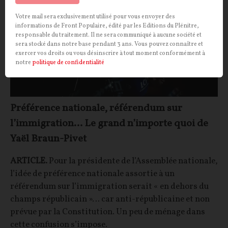
Votre mail sera exclusivement utilisé pour vous envoyer des
informations de Front Populaire, édité par les Editions du Plénitre,
responsable du traitement. Il ne sera communiqué à aucune société et
sera stocké dans notre base pendant 3 ans. Vous pouvez connaître et
exercer vos droits ou vous désinscrire à tout moment conformément à
notre
politique de confidentialité
Préférence nationale, référendum sur
l’immigration… Le grand n’importe quoi de
Yaël Braun-Pivet
ARTICLE.
Pour la présidente de l’Assemblée nationale,
l’idée de préférence nationale assortie à un
référendum sur l’immigration serait « en dehors du
champs républicain »… car anti-républicaine et non
prévue par la Constitution. Un peu de ménage dans
cette confusion s’impose.