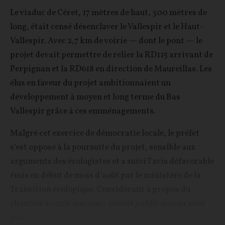
Le viaduc de Céret, 17 mètres de haut, 300 mètres de
long, était censé désenclaver le Vallespir et le Haut-
Vallespir. Avec 2,7 km de voirie — dont le pont — le
projet devait permettre de relier la RD115 arrivant de
Perpignan et la RD618 en direction de Maureillas. Les
élus en faveur du projet ambitionnaient un
développement à moyen et long terme du Bas
Vallespir grâce à ces emménagements.
Malgré cet exercice de démocratie locale, le préfet
s’est opposé à la poursuite du projet, sensible aux
arguments des écologistes et a suivi l’avis défavorable
émis en début de mois d’août par le ministère de la
Transition écologique. Considérant à propos du
chantier à venir que son «
intérêt public majeur n’est
pas...