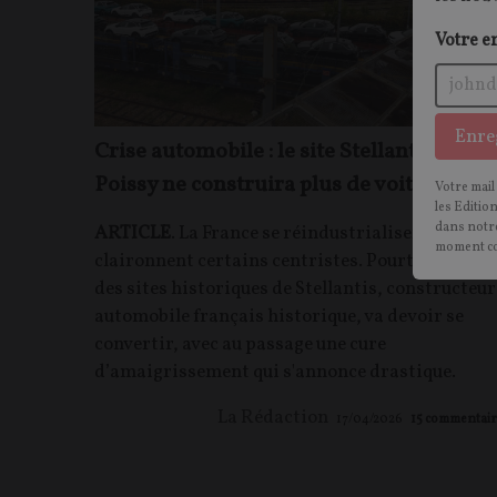
Votre e
Enre
Crise automobile : le site Stellantis de
Poissy ne construira plus de voitures
Votre mail
les Editio
dans notre
ARTICLE
. La France se réindustrialiserait,
moment c
claironnent certains centristes. Pourtant, l’un
des sites historiques de Stellantis, constructeur
automobile français historique, va devoir se
convertir, avec au passage une cure
d’amaigrissement qui s'annonce drastique.
La Rédaction
17/04/2026
15
commentair