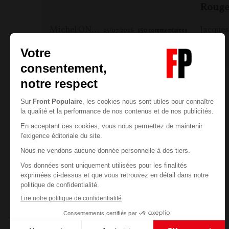
Rouge
Michel ONFRAY
25/07/2026
150
commentaires