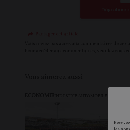
Déja abonn
Partager cet article
Vous n'avez pas accès aux commentaires de ce c
Pour accéder aux commentaires, veuillez vous c
Vous aimerez aussi
ECONOMIE
F
INDUSTRIE AUTOMOBILE
Recevez
les nou