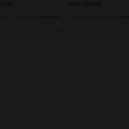
yron
Véra Nikolski
Jacques SAPIR
,
Pierre-Yves ROUGEYRON
,
Maxime LE NAGARD
Maxime LE NAGARD
05/08/2026
12
commentaires
30/07/2026
62
co