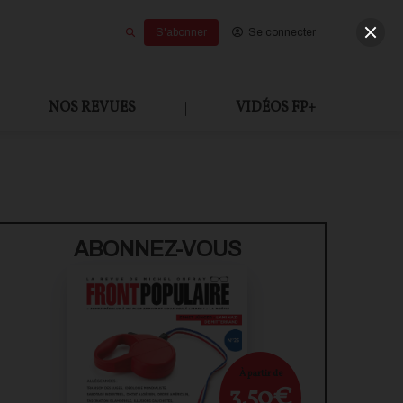
S'abonner
Se connecter
NOS REVUES
|
VIDÉOS FP+
U PAYANT
ABONNEZ-VOUS
À partir de
3,50€