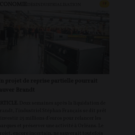
ECONOMIE
U PAYANT
CONTENU PAYAN
F
P
DÉSINDUSTRIALISATION
n projet de reprise partielle pourrait
auver Brandt
RTICLE.
Deux semaines après la liquidation de
randt, l’industriel Stéphan Français se dit prêt
 investir 25 millions d’euros pour relancer les
arques et préserver une activité à Orléans. Le
rojet, encore incertain, ne sauverait toutefois