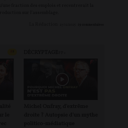
u’une fraction des emplois et recentrerait la
roduction sur l’assemblage.
La Rédaction
27/12/2025
19
commentaires
DÉCRYPTAGE
FP+
CONTENU PAYANT
F
P
FP+
DEBA
alité
Michel Onfray, d'extrême
Jacques 
ur le
droite ? Autopsie d'un mythe
Rougeyr
vec
politico-médiatique
enjeux 