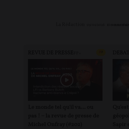
La Rédaction
09/02/2026
11
commentair
REVUE DE PRESSE
DEBA
CONTENU PAYAN
F
P
FP+
Le monde tel qu'il va… ou
Qu'est
pas ! – la revue de presse de
géopol
Michel Onfray (#202)
Sapir 