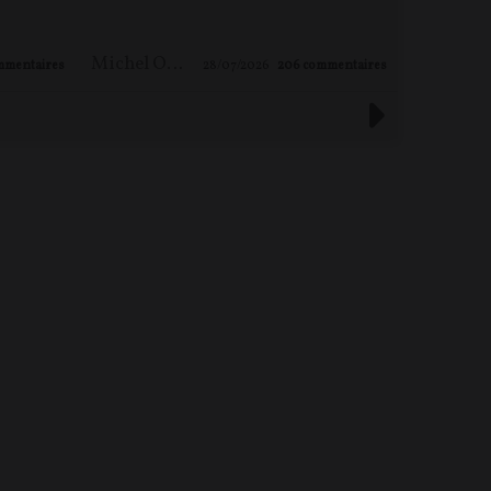
Michel ONFRAY
,
Maxime LE NAGARD
mmentaires
28/07/2026
206
commentaires