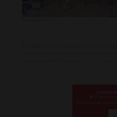
ISA HARSIN/SIPA
Décidément, la vie de Duralex n’a rien d’un long f
laboratoire vivant de ce que pourrait donner une 
la marque en société coopérative et participati
fondée en 1945 s’apprête, rapporte l’AFP, à dem
Contenu ré
89
% de ce conte
Pour le consulter, vous de
S