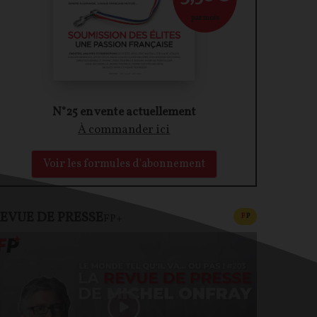
par mois
N°25 en vente actuellement
À commander ici
Voir les formules d'abonnement
EVUE DE PRESSE
CONTENU PAYAN
F
P
FP+