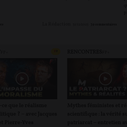
q
p
La Rédaction
es
31/12/2025
39
commentaires
T
RENCONTRES
T
CONTENU PAYANT
F
P
FP+
FP+
-ce que le réalisme
Mythes féministes et ré
itique ? – avec Jacques
scientifique : la vérité s
et Pierre-Yves
patriarcat – entretien a