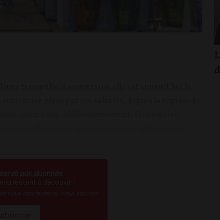
L
d
leuve tranquille. Au contraire, elle est aujourd’hui le
entreprise gérée par ses salariés, depuis la reprise de
ve (Scop) en 2024. Malheureusement, l’entreprise
ander son placement en redressement judiciaire ce...
servé aux abonnés
nu restent à découvrir !
vez vous connecter ou vous abonner.
'abonner