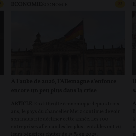
ECONOMIE
CONTENU PAYANT
CONTEN
P
F
P
ÉCONOMIE
À l'aube de 2026, l’Allemagne s’enfonce
U
encore un peu plus dans la crise
s
ARTICLE
. En difficulté économique depuis trois
A
ans, le pays du chancelier Merz continue de voir
B
son industrie décliner cette année. Les 100
à
entreprises allemandes les plus rentables ont vu
m
leurs bénéfices chuter de 15 % en 2025.
p