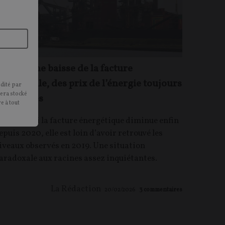
algré une baisse de la facture
ndustrielle, des prix de l’énergie toujours
édité par
sera stocké
rop élevés
e à tout
RTICLE
. Si la facture énergétique diminue enfin
epuis 2020, elle est loin d’avoir retrouvé les
iveaux observés en 2019. Une situation
aradoxale aux racines assez inquiétantes.
La Rédaction
20/02/2026
3
commentaires