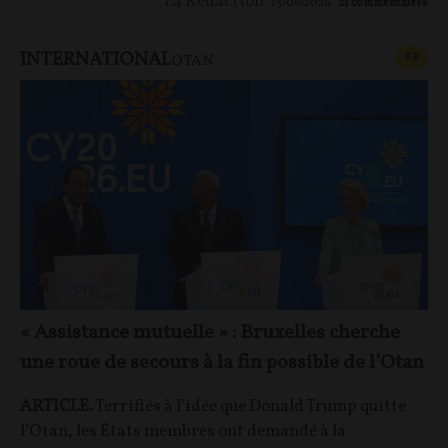
La Rédaction
15/06/2026
21
commentaires
INTERNATIONAL
CONT
F
P
OTAN
« Assistance mutuelle » : Bruxelles cherche
une roue de secours à la fin possible de l’Otan
ARTICLE.
Terrifiés à l’idée que Donald Trump quitte
l’Otan, les États membres ont demandé à la