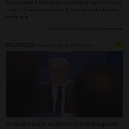
Commission d’étudier les modalités d’application du
« pacte d’assistance mutuelle » prévu par les traités
européens.
La Rédaction
28/04/2026
19
commentaires
POLITIQUE
CONT
F
P
COMMISSION EUROPÉENNE
Bruxelles milite en faveur d'un Schengen de