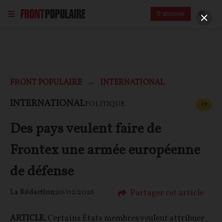
S'abonner
FRONT POPULAIRE
INTERNATIONAL
CONT
INTERNATIONAL
POLITIQUE
F
P
Des pays veulent faire de
Frontex une armée européenne
de défense
Partager cet article
La Rédaction
20/02/2026
ARTICLE.
Certains États membres veulent attribuer