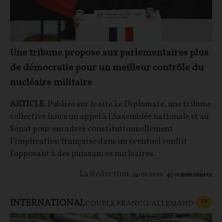
Une tribune propose aux parlementaires plus
de démocratie pour un meilleur contrôle du
nucléaire militaire
ARTICLE
. Publiée sur le site Le Diplomate, une tribune
collective lance un appel à l’Assemblée nationale et au
Sénat pour encadrer constitutionnellement
l’implication française dans un éventuel conflit
l’opposant à des puissances nucléaires.
La Rédaction
24/06/2026
47
commentaires
INTERNATIONAL
CONT
F
P
COUPLE FRANCO-ALLEMAND