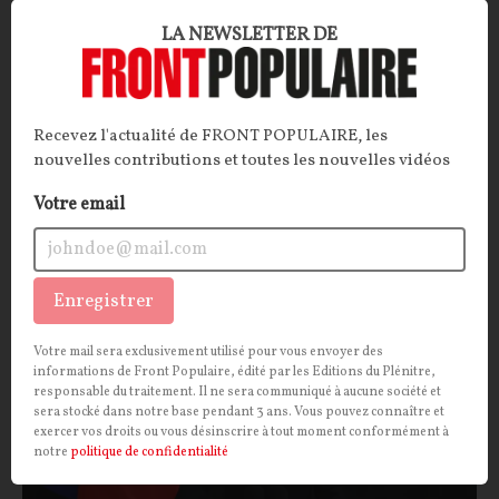
LA NEWSLETTER DE
Fête nationale : mais où est donc passée la
155e Brigade ?
CONTRIBUTION / OPINION.
Comment rendre la fête
Recevez l'actualité de FRONT POPULAIRE, les
nationale la moins nationale possible ? À deux
nouvelles contributions et toutes les nouvelles vidéos
semaines du défilé du 14 juillet, les pistes ne
manquent pas. Les équations insolubles non plus.
Votre email
François JOYAUX
30/06/2026
29
commentaires
Enregistrer
POLITIQUE
CONT
F
P
ARMÉE
Votre mail sera exclusivement utilisé pour vous envoyer des
informations de Front Populaire, édité par les Editions du Plénitre,
responsable du traitement. Il ne sera communiqué à aucune société et
sera stocké dans notre base pendant 3 ans. Vous pouvez connaître et
exercer vos droits ou vous désinscrire à tout moment conformément à
notre
politique de confidentialité