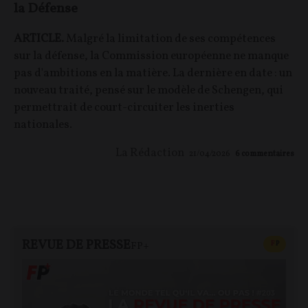
la Défense
ARTICLE.
Malgré la limitation de ses compétences
sur la défense, la Commission européenne ne manque
pas d'ambitions en la matière. La dernière en date : un
nouveau traité, pensé sur le modèle de Schengen, qui
permettrait de court-circuiter les inerties
nationales.
La Rédaction
21/04/2026
6
commentaires
REVUE DE PRESSE
CONTEN
F
P
FP+