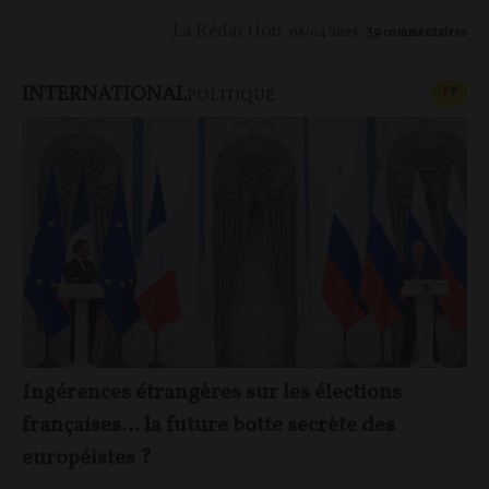
La Rédaction
08/04/2025
39
commentaires
INTERNATIONAL
CONT
F
P
POLITIQUE
Ingérences étrangères sur les élections
françaises… la future botte secrète des
européistes ?