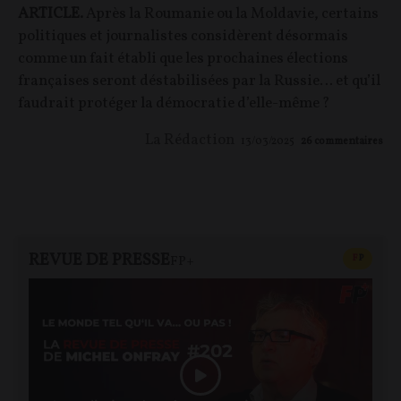
ARTICLE.
Après la Roumanie ou la Moldavie, certains
politiques et journalistes considèrent désormais
comme un fait établi que les prochaines élections
françaises seront déstabilisées par la Russie… et qu’il
faudrait protéger la démocratie d’elle-même ?
La Rédaction
13/03/2025
26
commentaires
REVUE DE PRESSE
CONTEN
F
P
FP+