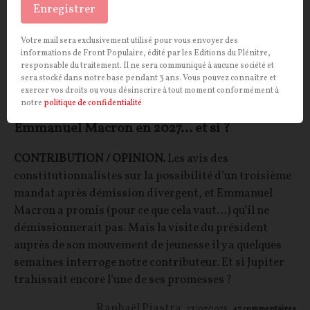
Enregistrer
Votre mail sera exclusivement utilisé pour vous envoyer des
informations de Front Populaire, édité par les Editions du Plénitre,
responsable du traitement. Il ne sera communiqué à aucune société et
sera stocké dans notre base pendant 3 ans. Vous pouvez connaître et
exercer vos droits ou vous désinscrire à tout moment conformément à
notre
politique de confidentialité
Emmanuel Macron en 2027… et si ?
CONTRIBUTION / OPINION.
Les avis des
constitutionnalistes sur la possibilité d’un troisième
mandat après démission divergent, et Emmanuel
Macron a promis (pour ce que cela vaut…) qu’il ne
démissionnerait pas. Mais la visite du président
auprès de son mouvement de jeunesse il y a quelques
semaines interroge notre contributeur. Et si Jupiter
trahissait encore l’une de ses promesses ?
Raphaël Piastra
23/07/2025
42
commentaires