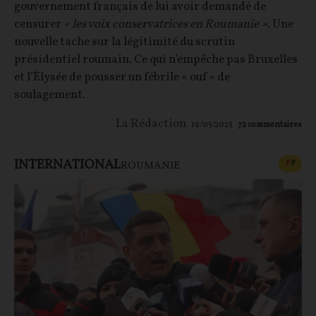
gouvernement français de lui avoir demandé de
censurer
« les voix conservatrices en Roumanie »
. Une
nouvelle tache sur la légitimité du scrutin
présidentiel roumain. Ce qui n’empêche pas Bruxelles
et l’Élysée de pousser un fébrile « ouf » de
soulagement.
La Rédaction
19/05/2025
72
commentaires
INTERNATIONAL
CONT
F
P
ROUMANIE