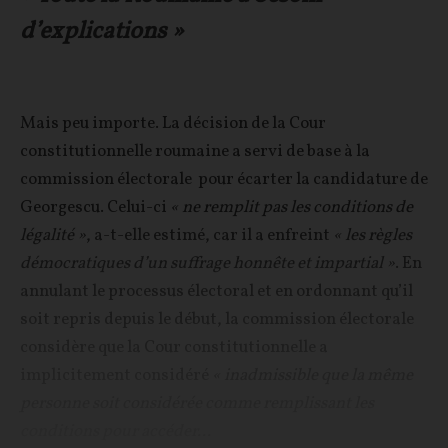
d’explications »
Mais peu importe. La décision de la Cour
constitutionnelle roumaine a servi de base à la
commission électorale pour écarter la candidature de
Georgescu. Celui-ci
« ne remplit pas les conditions de
légalité »
, a-t-elle estimé, car il a enfreint
« les règles
démocratiques d’un suffrage honnête et impartial »
. En
annulant le processus électoral et en ordonnant qu’il
soit repris depuis le début, la commission électorale
considère que la Cour constitutionnelle a
implicitement considéré
« inadmissible que la même
personne soit considérée comme remplissant les
conditions pour accéder...