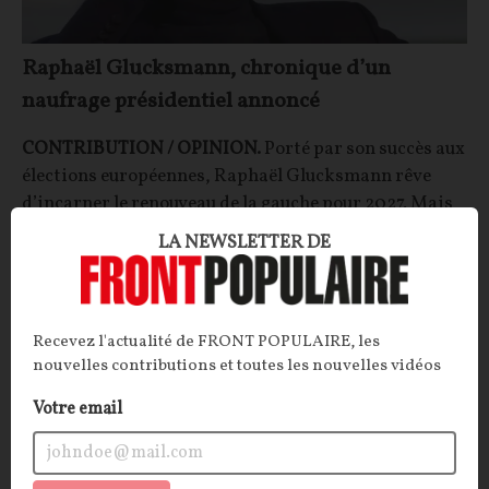
Raphaël Glucksmann, chronique d’un
naufrage présidentiel annoncé
CONTRIBUTION / OPINION.
Porté par son succès aux
élections européennes, Raphaël Glucksmann rêve
d’incarner le renouveau de la gauche pour 2027. Mais
son passage éprouvant sur LCI a révélé un aspirant
LA NEWSLETTER DE
présidentiel hors sol, incapable de rassembler et de
répondre aux colères du pays.
Louis HOANG NGO
29/11/2025
67
commentaires
Recevez l'actualité de FRONT POPULAIRE, les
nouvelles contributions et toutes les nouvelles vidéos
OPINIONS
EMMANUEL MACRON
Votre email