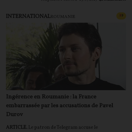
INTERNATIONAL
CONT
F
P
ROUMANIE
Ingérence en Roumanie : la France
embarrassée par les accusations de Pavel
Durov
ARTICLE.
Le patron de Telegram accuse le