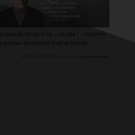
e monde tel qu'il va… ou pas ! – la revue
e presse de Michel Onfray (#203)
Michel ONFRAY
01/08/2026
69
commentaires