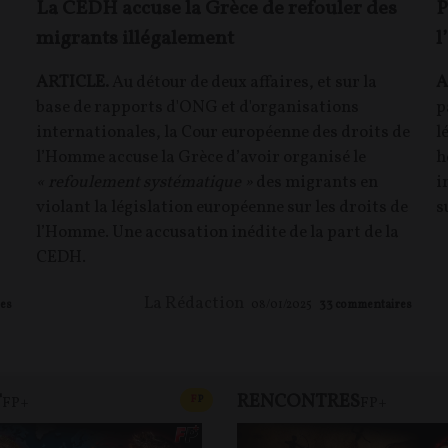
La CEDH accuse la Grèce de refouler des
P
migrants illégalement
l
ARTICLE.
Au détour de deux affaires, et sur la
A
base de rapports d'ONG et d'organisations
p
internationales, la Cour européenne des droits de
l
l’Homme accuse la Grèce d’avoir organisé le
h
« refoulement systématique »
des migrants en
i
violant la législation européenne sur les droits de
s
l’Homme. Une accusation inédite de la part de la
CEDH.
La Rédaction
es
08/01/2025
33
commentaires
T
RENCONTRES
T
CONTENU PAYANT
F
P
FP+
FP+