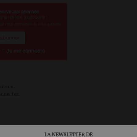
servé aux abonnés
nu restent à découvrir !
vez vous connecter ou vous abonner.
'abonner
é ?
Je me connecte
ontenu.
onnecter.
LA NEWSLETTER DE