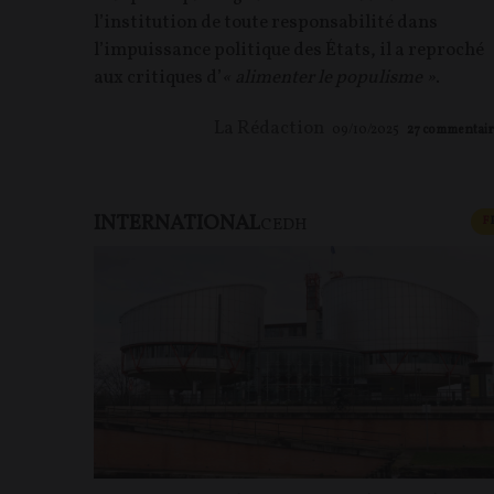
l’institution de toute responsabilité dans
l’impuissance politique des États, il a reproché
aux critiques d’
« alimenter le populisme »
.
La Rédaction
09/10/2025
27
commentair
INTERNATIONAL
F
CEDH