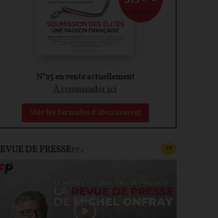
par mois
N°25 en vente actuellement
À commander ici
Voir les formules d'abonnement
EVUE DE PRESSE
CONTENU PAYAN
F
P
FP+