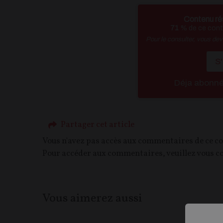
Contenu ré
71
% de ce conte
Pour le consulter, vous de
S
Déja abonn
Partager cet article
Vous n'avez pas accès aux commentaires de ce c
Pour accéder aux commentaires, veuillez vous c
Vous aimerez aussi