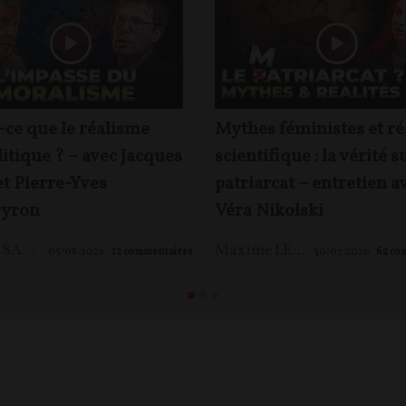
-ce que le réalisme
Mythes féministes et ré
itique ? – avec Jacques
scientifique : la vérité s
et Pierre-Yves
patriarcat – entretien a
yron
Véra Nikolski
Jacques SAPIR
,
Pierre-Yves ROUGEYRON
,
Maxime LE NAGARD
Maxime LE NAGARD
05/08/2026
12
commentaires
30/07/2026
62
co