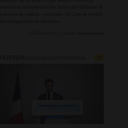
appelant qu’ils avaient eux-mêmes ratifié la
onvention européenne des droits de l’Homme. Il
es accuse de vouloir
« politiser »
la Cour et rejette
out changement de doctrine.
La Rédaction
27/05/2025
58
commentaires
OLITIQUE
U PAYANT
CONTENU PAYAN
F
P
RASSEMBLEMENT NATIONAL