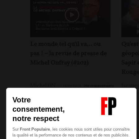
Le monde tel qu'il va… ou
Qu'est
pas ! – la revue de presse de
géopol
Michel Onfray (#202)
Sapir 
Rouge
Michel ONFRAY
25/07/2026
150
commentaires