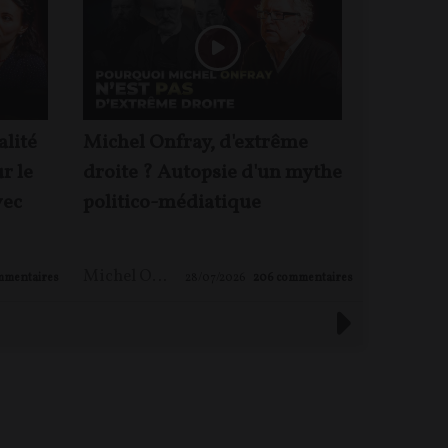
alité
Michel Onfray, d'extrême
Jacques 
ur le
droite ? Autopsie d'un mythe
Rougeyr
vec
politico-médiatique
enjeux 
Michel ONFRAY
,
Maxime LE NAGARD
mmentaires
28/07/2026
206
commentaires