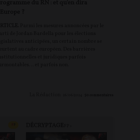
rogramme du RN : et qu'en dira
’Europe ?
RTICLE.
Parmi les mesures annoncées par le
arti de Jordan Bardella pour les élections
égislatives anticipées, un certain nombre se
eurtent au cadre européen. Des barrières
nstitutionnelles et juridiques parfois
urmontables… et parfois non.
La Rédaction
26/06/2024
50
commentaires
DÉCRYPTAGE
FP+
CONTENU PAYANT
F
P
FP+
DEBA