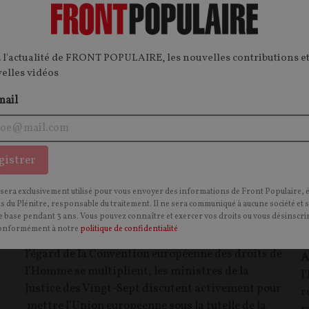
INTERNATIONAL
I
CONTENU PAYANT
CONTEN
P
F
P
DROIT EUROPÉEN
 l'actualité de FRONT POPULAIRE, les nouvelles contributions et
velles vidéos
mail
gistrer
L’UE bientôt membre de la CEDH : un saut
I
 sera exclusivement utilisé pour vous envoyer des informations de Front Populaire, 
fédéral déguisé ?
r
ns du Plénitre, responsable du traitement. Il ne sera communiqué à aucune société et 
 base pendant 3 ans. Vous pouvez connaître et exercer vos droits ou vous désinscrir
r
onformément à notre
politique de confidentialité
ARTICLE.
Alors que les remontrances des États à
l’égard de la Convention européenne des droits de
A
l’Homme se multiplient, les ministres de la
l
Justice des Vingt-Sept discutent activement pour
r
mettre l’Union européenne sous la tutelle de la