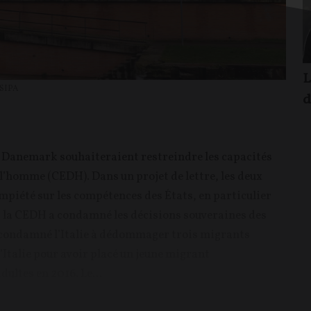
L
SIPA
d
 le Danemark souhaiteraient restreindre les capacités
l’homme (CEDH). Dans un projet de lettre, les deux
mpiété sur les compétences des États, en particulier
s, la CEDH a condamné les décisions souveraines des
 condamné l’Italie à dédommager trois migrants
’Italie pour avoir placé un jeune migrant
ltes en 2016. Le...