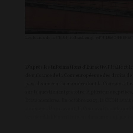
Les locaux de la CEDH, à Strasbourg.
©PHILEMON HENRY/
D’après les informations d’Euractiv, l’Italie et
de nuisance de la Cour européenne des droits de 
pays dénoncent la manière dont la Cour aurait e
sur la question migratoire. À plusieurs reprise
États membres. En octobre 2023, la CEDH avait
tunisiens. Un an avant, la Cour avait condamné l
vraisemblablement mineur dans un camp pour adu