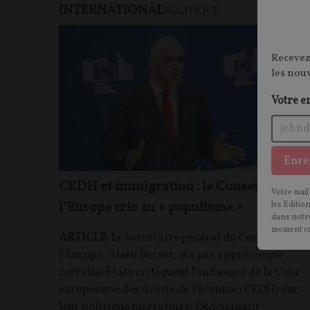
INTERNATIONAL
F
POLITIQUE
Recevez
les nou
Votre e
Enre
CEDH et immigration : le Conseil de
Votre mail
l’Europe crie au « populisme »
les Editio
dans notre
moment c
ARTICLE.
Le secrétaire général du Conseil de
l’Europe, Alain Berset, n’a pas apprécié que
certains États critiquent l’influence de la Cour
européenne des droits de l’homme (CEDH) sur
leur politique migratoire. Dédouanant