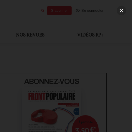
S'abonner
Se connecter
NOS REVUES
|
VIDÉOS FP+
U PAYANT
ABONNEZ-VOUS
À partir de
3,50€