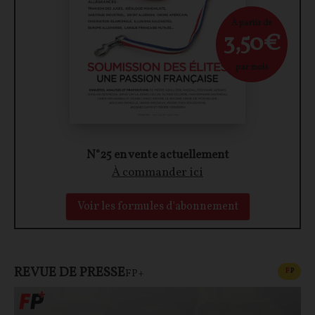
À partir de
3,50€
par mois
N°25 en vente actuellement
À commander ici
Voir les formules d'abonnement
REVUE DE PRESSE
CONT
F
P
FP+