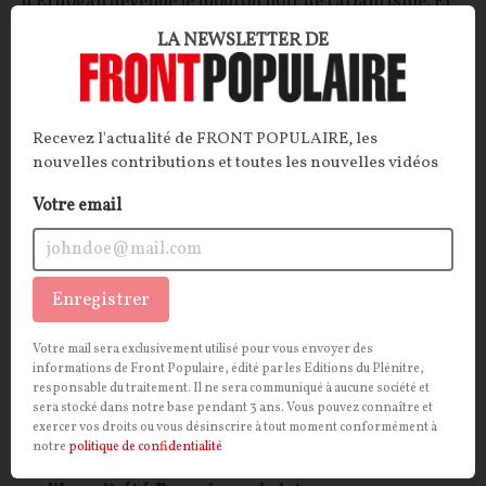
d'Erdoğan devenue le mouton noir de l'atlantisme. Et
si l'heure était venue pour la France de s'écarter de
LA NEWSLETTER DE
l'orbite géostratégique américaine ?
François JOYAUX
07/07/2026
24
commentaires
Recevez l'actualité de FRONT POPULAIRE, les
POLITIQUE
nouvelles contributions et toutes les nouvelles vidéos
CONT
F
P
MACRONISME
Votre email
Enregistrer
Votre mail sera exclusivement utilisé pour vous envoyer des
informations de Front Populaire, édité par les Editions du Plénitre,
responsable du traitement. Il ne sera communiqué à aucune société et
sera stocké dans notre base pendant 3 ans. Vous pouvez connaître et
exercer vos droits ou vous désinscrire à tout moment conformément à
notre
politique de confidentialité
Edouard Philippe, le candidat qui oubliait