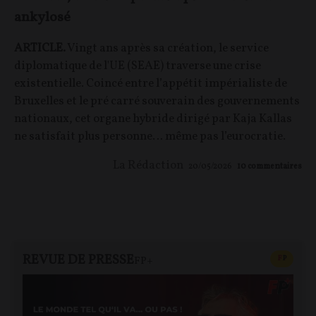
ankylosé
ARTICLE.
Vingt ans après sa création, le service
diplomatique de l'UE (SEAE) traverse une crise
existentielle. Coincé entre l’appétit impérialiste de
Bruxelles et le pré carré souverain des gouvernements
nationaux, cet organe hybride dirigé par Kaja Kallas
ne satisfait plus personne… même pas l’eurocratie.
La Rédaction
20/05/2026
10
commentaires
REVUE DE PRESSE
CONTEN
F
P
FP+