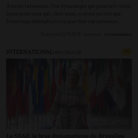
dossier taïwanais. Une dynamique qui pourrait valoir
leçon pour ceux qui, chez nous, croient encore que
l'Amérique défendrait ses marches européennes…
François JOYAUX
22/05/2026
13
commentaires
INTERNATIONAL
CONT
F
P
DIPLOMATIE
Le SEAE, le bras diplomatique de Bruxelles