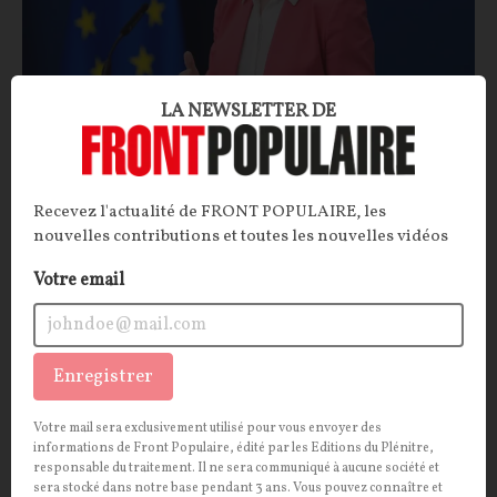
LA NEWSLETTER DE
« Chat Control » et « ingérences intérieures » :
d’Ursula von der Leyen au Sénat, la grande
offensive contre la liberté d’expression en
Recevez l'actualité de FRONT POPULAIRE, les
ligne se dessine
nouvelles contributions et toutes les nouvelles vidéos
ARTICLE.
Au motif de protéger la jeunesse,
Bruxelles
Votre email
multiplie les initiatives en faveur d'un contrôle
renforcé des contenus numériques. Avec l'objectif de
préparer une véritable société de surveillance ? Sur ce
Enregistrer
terrain, la France ne manque pas de zèle…
Votre mail sera exclusivement utilisé pour vous envoyer des
La Rédaction
15/07/2026
23
commentaires
informations de Front Populaire, édité par les Editions du Plénitre,
responsable du traitement. Il ne sera communiqué à aucune société et
sera stocké dans notre base pendant 3 ans. Vous pouvez connaître et
CONT