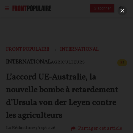
S'abonner
FRONT POPULAIRE
INTERNATIONAL
CONT
INTERNATIONAL
AGRICULTEURS
F
P
L’accord UE-Australie, la
nouvelle bombe à retardement
d’Ursula von der Leyen contre
les agriculteurs
Partager cet article
La Rédaction
23/03/2026