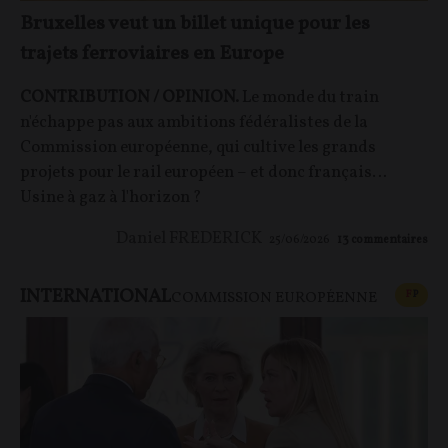
Bruxelles veut un billet unique pour les
trajets ferroviaires en Europe
CONTRIBUTION / OPINION.
Le monde du train
n'échappe pas aux ambitions fédéralistes de la
Commission européenne, qui cultive les grands
projets pour le rail européen – et donc français…
Usine à gaz à l'horizon ?
Daniel FREDERICK
25/06/2026
13
commentaires
INTERNATIONAL
CONT
F
P
COMMISSION EUROPÉENNE