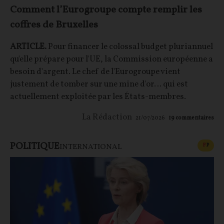
Comment l’Eurogroupe compte remplir les
coffres de Bruxelles
ARTICLE.
Pour financer le colossal budget pluriannuel
qu'elle prépare pour l'UE, la Commission européenne a
besoin d'argent. Le chef de l'Eurogroupe vient
justement de tomber sur une mine d'or… qui est
actuellement exploitée par les États-membres.
La Rédaction
21/07/2026
19
commentaires
POLITIQUE
CONT
F
P
INTERNATIONAL