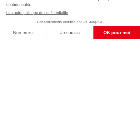
Enregistrer
CONTACT RÉDACTION
Pour nous écrire, proposer votre aide, un projet
concret, nous vous répondrons,
c'est ici :
contact@frontpopulaire.fr
CONTACT ABONNEMENT
Pour toute question, notre SERVICE CLIENTS
d'Evreux est à votre écoute au
02 78 88 00 35 du lundi au vendredi entre 9h et
18h , ou par mail à :
abo@frontpopulaire.fr