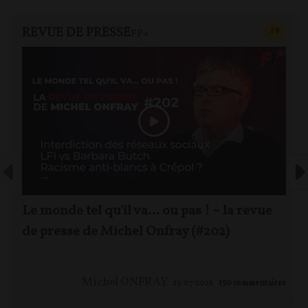
REVUE DE PRESSE
CONTEN
F
P
FP+
Le monde tel qu'il va… ou pas ! – la revue
de presse de Michel Onfray (#202)
Michel ONFRAY
25/07/2026
150
commentaires