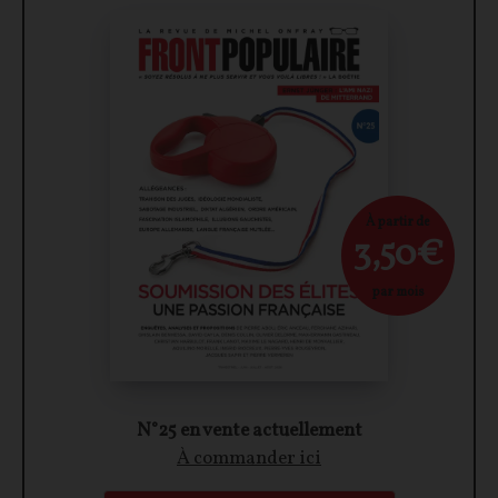
À partir de
3,50€
par mois
N°25 en vente actuellement
À commander ici