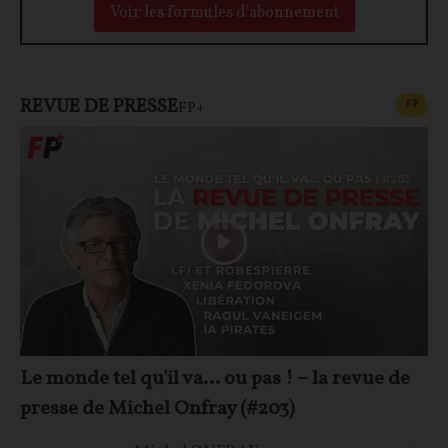
Voir les formules d'abonnement
REVUE DE PRESSE
CONT
F
P
FP+
Le monde tel qu'il va… ou pas ! – la revue de
presse de Michel Onfray (#203)