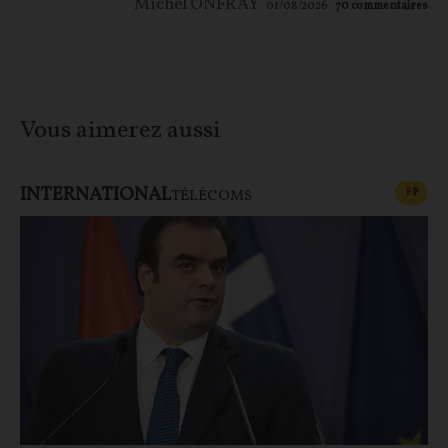
Michel ONFRAY
01/08/2026
70
commentaires
Vous aimerez aussi
INTERNATIONAL
CONT
F
P
TÉLÉCOMS