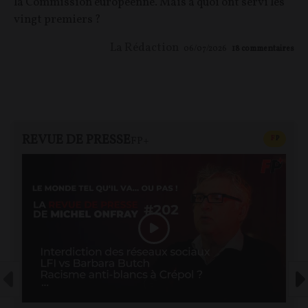
la Commission européenne. Mais à quoi ont servi les
vingt premiers ?
La Rédaction
06/07/2026
18
commentaires
REVUE DE PRESSE
CONTEN
F
P
FP+