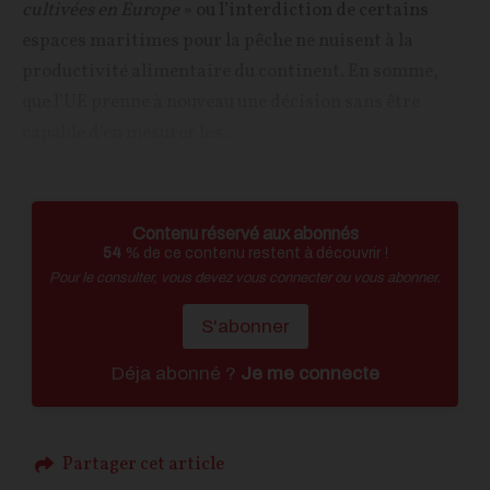
cultivées en Europe
» ou l’interdiction de certains
espaces maritimes pour la pêche ne nuisent à la
productivité alimentaire du continent. En somme,
que l’UE prenne à nouveau une décision sans être
capable d’en mesurer les...
Contenu réservé aux abonnés
54
% de ce contenu restent à découvrir !
Pour le consulter, vous devez vous connecter ou vous abonner.
S'abonner
Déja abonné ?
Je me connecte
Partager cet article