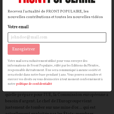
INTERNATIONAL
TÉLÉCOMS
Recevez l'actualité de FRONT POPULAIRE, les
nouvelles contributions et toutes les nouvelles vidéos
Votre email
Enregistrer
Votre mail sera exclusivement utilisé pour vous envoyer des
informations de Front Populaire, édité par les Editions du Plénitre,
Comment l’Eurogroupe compte remplir les
responsable du traitement. Il ne sera communiqué à aucune société et
sera stocké dans notre base pendant 3 ans. Vous pouvez connaître et
coffres de Bruxelles
exercer vos droits ou vous désinscrire à tout moment conformément à
notre
politique de confidentialité
ARTICLE.
Pour financer le colossal budget pluriannuel
qu'elle prépare pour l'UE, la Commission européenne a
besoin d'argent. Le chef de l'Eurogroupe vient
justement de tomber sur une mine d'or… qui est
actuellement exploitée par les États-membres.