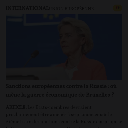
INTERNATIONAL
CONT
F
P
UNION EUROPÉENNE
Sanctions européennes contre la Russie : où
mène la guerre économique de Bruxelles ?
ARTICLE.
Les États-membres devraient
prochainement être amenés à se prononcer sur le
21ème train de sanctions contre la Russie que propose