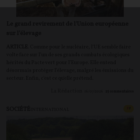
Le grand revirement de l'Union européenne
sur l’élevage
ARTICLE
. Comme pour le nucléaire, l’UE semble faire
volte face sur l’un de ses grands combats écologiques
hérités du Pacte vert pour l’Europe. Elle entend
désormais protéger l’élevage, malgré les émissions du
secteur. Enfin, c'est ce qu'elle prétend.
La Rédaction
16/07/2026
25
commentaires
SOCIÉTÉ
CONT
F
P
INTERNATIONAL