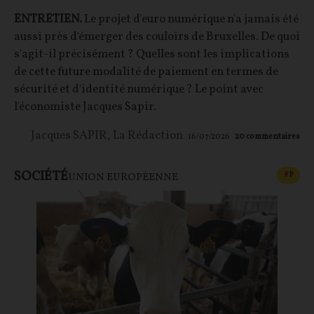
ENTRETIEN.
Le projet d'euro numérique n'a jamais été
aussi près d'émerger des couloirs de Bruxelles. De quoi
s'agit-il précisément ? Quelles sont les implications
de cette future modalité de paiement en termes de
sécurité et d'identité numérique ? Le point avec
l'économiste Jacques Sapir.
Jacques SAPIR
,
La Rédaction
16/07/2026
20
commentaires
SOCIÉTÉ
CONT
F
P
UNION EUROPÉENNE