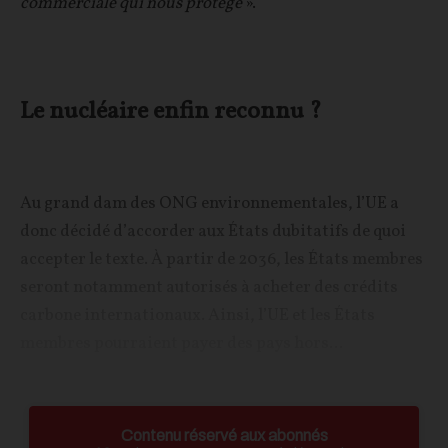
commerciale qui nous protège
».
Le nucléaire enfin reconnu ?
Au grand dam des ONG environnementales, l’UE a
donc décidé d’accorder aux États dubitatifs de quoi
accepter le texte. À partir de 2036, les États membres
seront notamment autorisés à acheter des crédits
carbone internationaux. Ainsi, l’UE et les États
membres pourraient payer des pays hors...
Contenu réservé aux abonnés