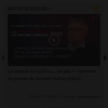
REVUE DE PRESSE
CONTEN
F
P
FP+
Le monde tel qu'il va… ou pas ! – la revue
de presse de Michel Onfray (#202)
Michel ONFRAY
25/07/2026
150
commentaires