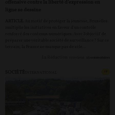
offensive contre la liberté d’expression en
ligne se dessine
ARTICLE.
Au motif de protéger la jeunesse,
Bruxelles
multiplie les initiatives en faveur d'un contrôle
renforcé des contenus numériques. Avec l'objectif de
préparer une véritable société de surveillance ? Sur ce
terrain, la France ne manque pas de zèle…
La Rédaction
15/07/2026
23
commentaires
SOCIÉTÉ
CONT
F
P
INTERNATIONAL