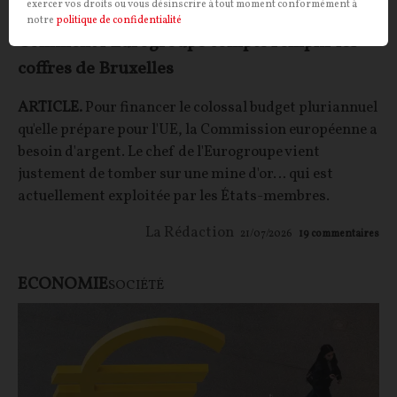
exercer vos droits ou vous désinscrire à tout moment conformément à
notre
politique de confidentialité
Comment l’Eurogroupe compte remplir les
coffres de Bruxelles
ARTICLE.
Pour financer le colossal budget pluriannuel
qu'elle prépare pour l'UE, la Commission européenne a
besoin d'argent. Le chef de l'Eurogroupe vient
justement de tomber sur une mine d'or… qui est
actuellement exploitée par les États-membres.
La Rédaction
21/07/2026
19
commentaires
ECONOMIE
SOCIÉTÉ