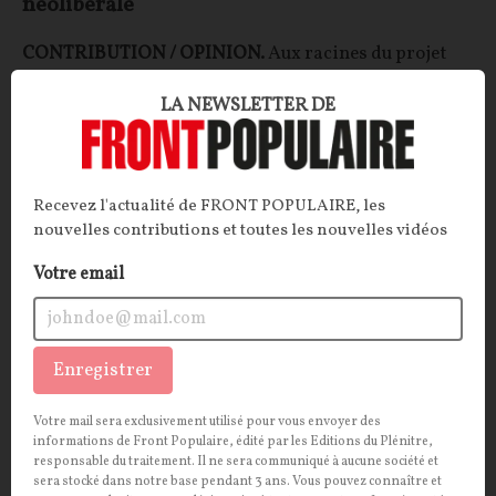
néolibérale
CONTRIBUTION / OPINION.
Aux racines du projet
européen se trouve une vision du monde aussi
LA NEWSLETTER DE
influente que peu discutée : le néolibéralisme.
Décorticage.
Bruno Guillard
24/07/2026
11
commentaires
Recevez l'actualité de FRONT POPULAIRE, les
nouvelles contributions et toutes les nouvelles vidéos
INTERNATIONAL
CONT
F
P
TÉLÉCOMS
Votre email
Enregistrer
Votre mail sera exclusivement utilisé pour vous envoyer des
informations de Front Populaire, édité par les Editions du Plénitre,
responsable du traitement. Il ne sera communiqué à aucune société et
sera stocké dans notre base pendant 3 ans. Vous pouvez connaître et