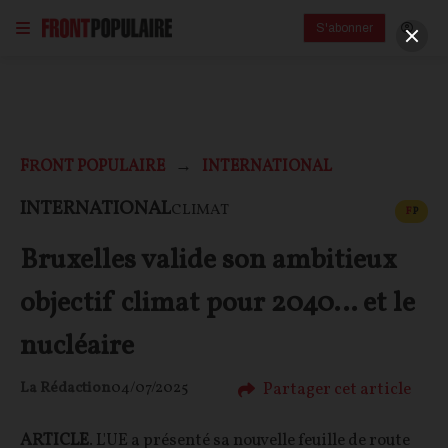
S'abonner
FRONT POPULAIRE
INTERNATIONAL
CONT
INTERNATIONAL
CLIMAT
F
P
Bruxelles valide son ambitieux
objectif climat pour 2040… et le
nucléaire
Partager cet article
La Rédaction
04/07/2025
ARTICLE
. L'UE a présenté sa nouvelle feuille de route