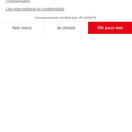
Enregistrer
CONTACT RÉDACTION
Pour nous écrire, proposer votre aide, un projet
concret, nous vous répondrons,
c'est ici :
contact@frontpopulaire.fr
CONTACT ABONNEMENT
Pour toute question, notre SERVICE CLIENTS
d'Evreux est à votre écoute au
02 78 88 00 35 du lundi au vendredi entre 9h et
18h , ou par mail à :
abo@frontpopulaire.fr