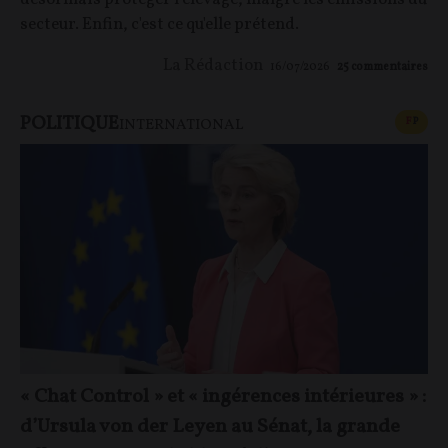
secteur. Enfin, c'est ce qu'elle prétend.
La Rédaction
16/07/2026
25
commentaires
POLITIQUE
CONT
F
P
INTERNATIONAL
« Chat Control » et « ingérences intérieures » :
d’Ursula von der Leyen au Sénat, la grande