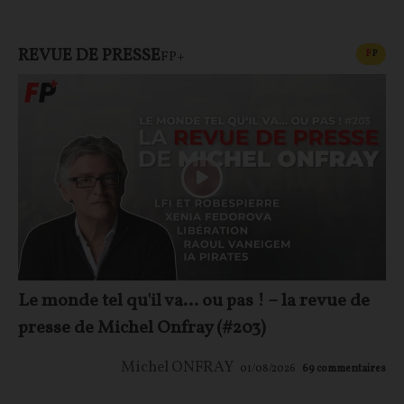
REVUE DE PRESSE
CONT
F
P
FP+
Le monde tel qu'il va… ou pas ! – la revue de
presse de Michel Onfray (#203)
Michel ONFRAY
01/08/2026
69
commentaires