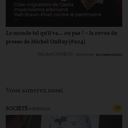
Le monde tel qu'il va… ou pas ! – la revue de
presse de Michel Onfray (#204)
Michel ONFRAY
08/08/2026
99
commentaires
Vous aimerez aussi
SOCIÉTÉ
CONT
F
P
WIKIPÉDIA