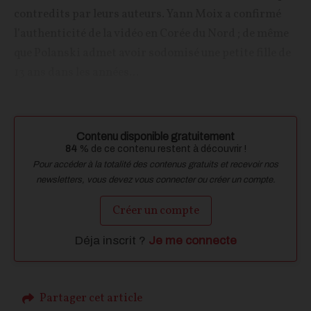
contredits par leurs auteurs. Yann Moix a confirmé
l’authenticité de la vidéo en Corée du Nord ; de même
que Polanski admet avoir sodomisé une petite fille de
13 ans dans les années...
Contenu disponible gratuitement
84
% de ce contenu restent à découvrir !
Pour accéder à la totalité des contenus gratuits et recevoir nos
newsletters, vous devez vous connecter ou créer un compte.
Créer un compte
Déja inscrit ?
Je me connecte
Partager cet article