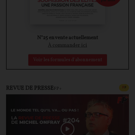
par mois
N°25 en vente actuellement
À commander ici
Voir les formules d'abonnement
REVUE DE PRESSE
CONT
F
P
FP+