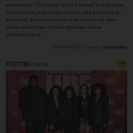
américaine ? De Jimmy Carter à Donald Trump notre
contributeur propose de retracer cinq décennies de
mutation, de déclassement et de crises politiques
outre-atlantique à travers plusieurs séries
emblématiques.
Jérôme HUET
17/11/2025
3
commentaires
CULTURE
CONT
F
P
CINÉMA