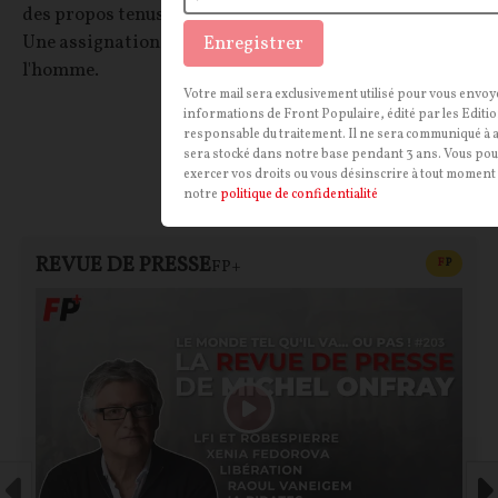
des propos tenus au cours d'une émission du
Figaro
.
Une assignation en justice aux airs de chasse à
Enregistrer
l'homme.
Votre mail sera exclusivement utilisé pour vous envoy
La Rédaction
informations de Front Populaire, édité par les Editio
10/12/2024
102
commentaires
responsable du traitement. Il ne sera communiqué à a
sera stocké dans notre base pendant 3 ans. Vous pou
exercer vos droits ou vous désinscrire à tout mome
notre
politique de confidentialité
REVUE DE PRESSE
CONTEN
F
P
FP+