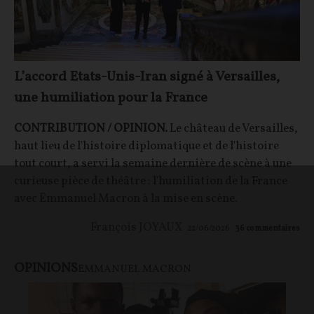
L’accord Etats-Unis-Iran signé à Versailles,
une humiliation pour la France
CONTRIBUTION / OPINION.
Le château de Versailles,
haut lieu de l'histoire diplomatique et de l'histoire
tout court, a servi la semaine dernière de scène à une
curieuse pièce de théâtre : l'humiliation de la France
avec Emmanuel Macron à la mise en scène.
François JOYAUX
22/06/2026
36
commentaires
OPINIONS
EMMANUEL MACRON