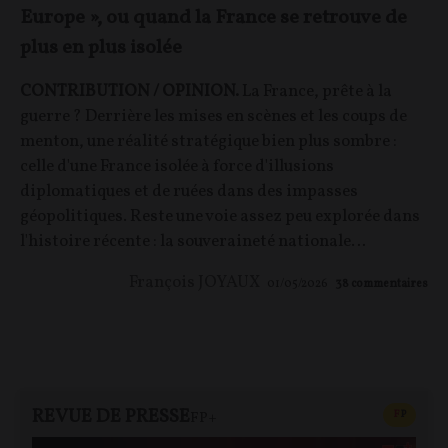
Europe », ou quand la France se retrouve de
plus en plus isolée
CONTRIBUTION / OPINION.
La France, prête à la
guerre ? Derrière les mises en scènes et les coups de
menton, une réalité stratégique bien plus sombre :
celle d'une France isolée à force d'illusions
diplomatiques et de ruées dans des impasses
géopolitiques. Reste une voie assez peu explorée dans
l'histoire récente : la souveraineté nationale…
François JOYAUX
01/05/2026
38
commentaires
REVUE DE PRESSE
CONTEN
F
P
FP+