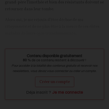
grand-père Timothée et bien des résistants doivent se
retourner dans leur tombe.
Alors oui, je me réjouis d’être déchue de ma
citoyenneté et de ne plus être à la merci de ces élites
malades de leurs égos transhumaniste,...
Contenu disponible gratuitement
80
% de ce contenu restent à découvrir !
Pour accéder à la totalité des contenus gratuits et recevoir nos
newsletters, vous devez vous connecter ou créer un compte.
Créer un compte
Déja inscrit ?
Je me connecte