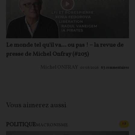
Le monde tel qu'il va… ou pas ! – la revue de
presse de Michel Onfray (#203)
Michel ONFRAY
01/08/2026
83
commentaires
Vous aimerez aussi
POLITIQUE
CONT
F
P
MACRONISME