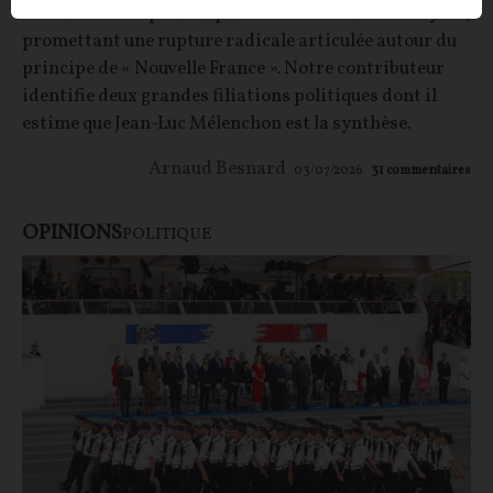
insoumise vise pour la quatrième fois d'affilée l'Elysée,
promettant une rupture radicale articulée autour du
principe de « Nouvelle France ». Notre contributeur
identifie deux grandes filiations politiques dont il
estime que Jean-Luc Mélenchon est la synthèse.
Arnaud Besnard
03/07/2026
31
commentaires
OPINIONS
POLITIQUE