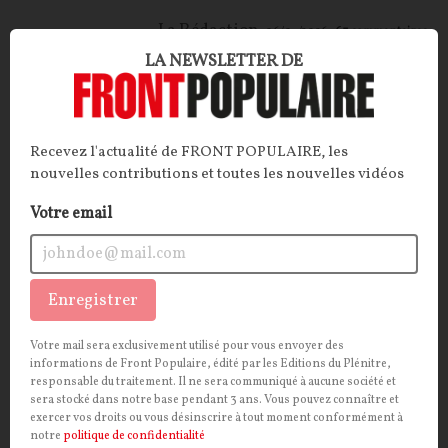
La Rédaction
06/07/2026
63
commentaires
LA NEWSLETTER DE
OPINIONS
POLITIQUE
Recevez l'actualité de FRONT POPULAIRE, les
nouvelles contributions et toutes les nouvelles vidéos
Votre email
Enregistrer
Votre mail sera exclusivement utilisé pour vous envoyer des
Mélenchon, le pire de Mitterrand et de
informations de Front Populaire, édité par les Editions du Plénitre,
responsable du traitement. Il ne sera communiqué à aucune société et
Macron
sera stocké dans notre base pendant 3 ans. Vous pouvez connaître et
exercer vos droits ou vous désinscrire à tout moment conformément à
CONTRIBUTION / OPINION.
Le patron de La France
notre
politique de confidentialité