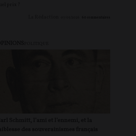
uel prix ?
La Rédaction
07/05/2026
60
commentaires
PINIONS
POLITIQUE
arl Schmitt, l’ami et l’ennemi, et la
aiblesse des souverainismes français