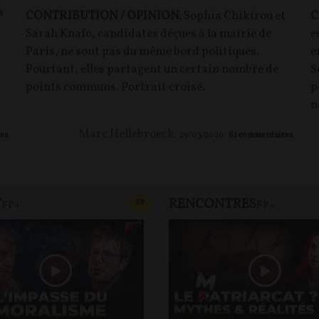
s
CONTRIBUTION / OPINION.
Sophia Chikirou et
C
Sarah Knafo, candidates déçues à la mairie de
e
Paris, ne sont pas du même bord politiques.
e
Pourtant, elles partagent un certain nombre de
S
points communs. Portrait croisé.
p
n
Marc Hellebroeck
es
29/03/2026
61
commentaires
T
RENCONTRES
T
CONTENU PAYANT
F
P
FP+
FP+