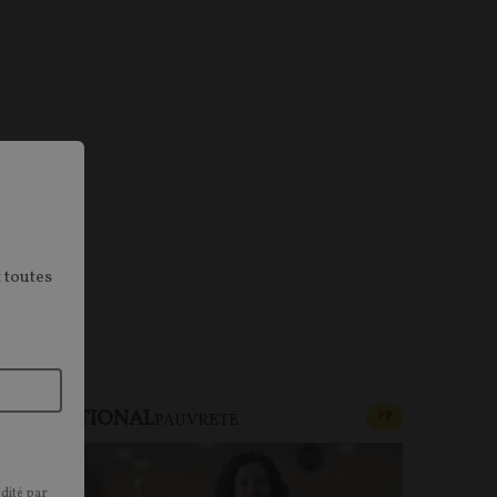
 toutes
NTERNATIONAL
CONTENU PAYAN
F
P
PAUVRETÉ
édité par