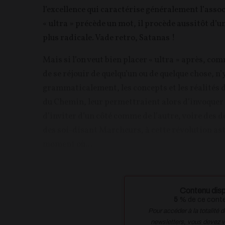
l’excellence qui caractérise généralement l’ass
« ultra » précède un mot, il procède aussitôt d’un
plus radicale. Vade retro, Satanas !
Mais si l’on veut bien placer « ultra » après, comm
de se réjouir de quelqu’un ou de quelque chose, n’
grammaticalement, les concepts et les réalités d
du Chemin, leur permettraient alors d’invoquer
d’inviter d’un côté comme de l’autre, voire des
des soi-disant Marcheurs, à cette révolution ast
moment où...
Contenu disp
5
% de ce conten
Pour accéder à la totalité 
newsletters, vous devez 