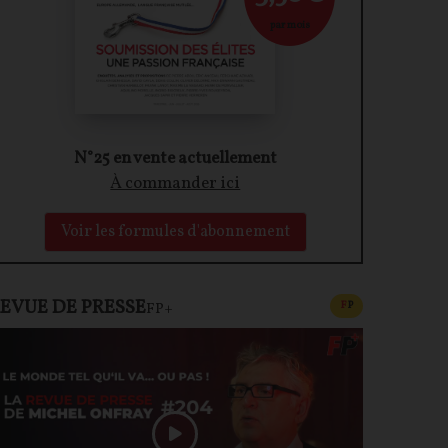
par mois
N°25 en vente actuellement
À commander ici
Voir les formules d'abonnement
EVUE DE PRESSE
CONTENU PAYAN
F
P
FP+