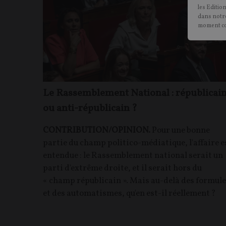
les Editio
dans notre
moment c
Le Rassemblement National : républicai
ou anti-républicain ?
CONTRIBUTION/OPINION.
Pour une bonne
partie du champ politico-médiatique, l'affaire e
entendue : le Rassemblement national serait un
parti d'extrême droite, et il serait hors du
« champ républicain ». Mais au-delà des formul
et des automatismes, qu'en est-il réellement ?