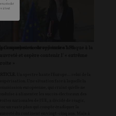
sera stocké
e à tout
e (presque) envie de rejoindre LFI
a Commission européenne s’attaque à la
auvreté et espère contenir l' « extrême
roite »
RTICLE.
Un spectre hante l'Europe… celui de la
aupérisation. Une situation face à laquelle la
ommission européenne, qui craint qu'elle ne
onduise à alimenter les succès électoraux des
roites nationales de l'UE, a décidé de réagir,
vec un vaste plan qui compte éradiquer la
auvreté du continent en vingt-cinq ans. Mais à