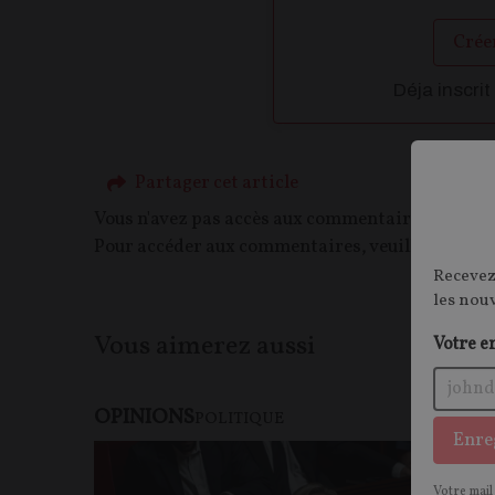
Crée
Déja inscrit
Partager cet article
Vous n'avez pas accès aux commentaires de ce c
Pour accéder aux commentaires, veuillez vous c
Recevez
les nou
Vous aimerez aussi
Votre e
OPINIONS
POLITIQUE
Enre
Votre mail