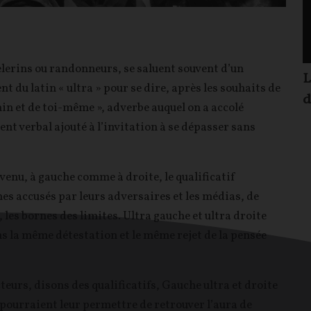
lerins ou randonneurs, se saluent souvent d’un
L
 du latin « ultra » pour se dire, après les souhaits de
d
min et de toi-même », adverbe auquel on a accolé
ent verbal ajouté à l’invitation à se dépasser sans
evenu, à gauche comme à droite, le qualificatif
es accusés par leurs adversaires et les médias, de
, les bornes des limites. Ultra gauche et ultra droite
s la même détestation et le même rejet de la pensée
eurs, disons des qualificatifs, Gauche ultra et droite
 pourraient leur permettre de retrouver l’aura de