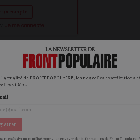
r un compte
 ?
Je me connecte
LA NEWSLETTER DE
ontenu.
onnecter.
 l'actualité de FRONT POPULAIRE, les nouvelles contributions et
velles vidéos
mail
OPINIONS
I
CULTURE
gistrer
 sera exclusivement utilisé pour vous envoyer des informations de Front Populaire, 