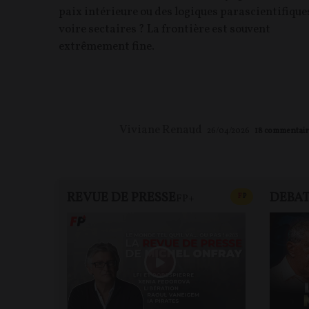
paix intérieure ou des logiques parascientifique
voire sectaires ? La frontière est souvent
extrêmement fine.
Viviane Renaud
26/04/2026
18
commentair
REVUE DE PRESSE
DEBA
CONTENU PAYAN
F
P
FP+