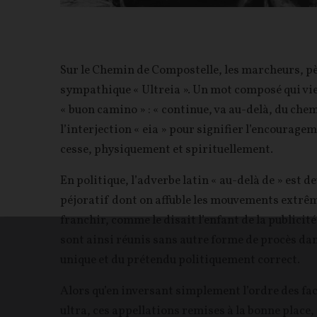
Sur le Chemin de Compostelle, les marcheurs, pè
sympathique « Ultreia ». Un mot composé qui vient
« buon camino » : « continue, va au-delà, du che
l’interjection « eia » pour signifier l’encouragem
cesse, physiquement et spirituellement.
En politique, l’adverbe latin « au-delà de » est d
péjoratif dont on affuble les mouvements extrêm
franchir, comme le disait l’enfant de la publicité
sont ainsi réunis sans autre forme de procès dan
unique et du prétendu politiquement correct.
Alors qu’en inversant simplement l’ordre des fact
ultra, ces appellations remises à la bonne place,