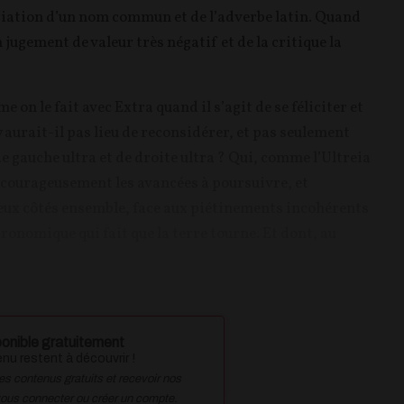
ociation d’un nom commun et de l’adverbe latin. Quand
 jugement de valeur très négatif et de la critique la
e on le fait avec Extra quand il s’agit de se féliciter et
y aurait-il pas lieu de reconsidérer, et pas seulement
e gauche ultra et de droite ultra ? Qui, comme l’Ultreia
 courageusement les avancées à poursuivre, et
 deux côtés ensemble, face aux piétinements incohérents
ronomique qui fait que la terre tourne. Et dont, au
onible gratuitement
u restent à découvrir !
des contenus gratuits et recevoir nos
vous connecter ou créer un compte.