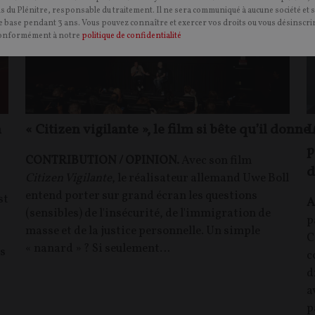
ns du Plénitre, responsable du traitement. Il ne sera communiqué à aucune société et 
 base pendant 3 ans. Vous pouvez connaître et exercer vos droits ou vous désinscrir
onformément à notre
politique de confidentialité
n
« Citizen vigilante », le film si bête qu’il donn
L
p
CONTRIBUTION / OPINION.
Avec son film
d
Citizen Vigilante
, le réalisateur allemand Uwe Boll
entend porter sur grand écran les questions
st
A
(sensibles) de l'insécurité, de l'immigration de
p
masse et de la justice personnelle. Un simple
C
« nanard » ? Si seulement…
es
c
d
a
p