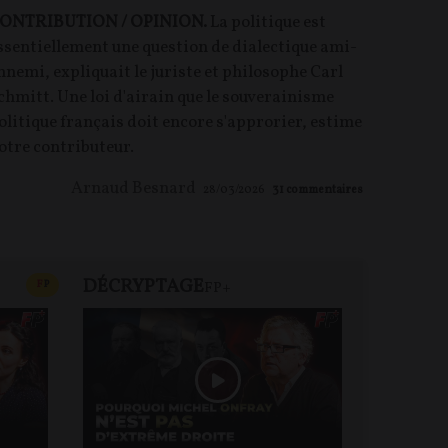
ONTRIBUTION / OPINION.
La politique est
ssentiellement une question de dialectique ami-
nnemi, expliquait le juriste et philosophe Carl
chmitt. Une loi d'airain que le souverainisme
olitique français doit encore s'approrier, estime
otre contributeur.
Arnaud Besnard
28/03/2026
31
commentaires
DÉCRYPTAGE
REVUE 
CONTENU PAYANT
F
P
FP+