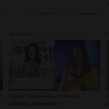
q
Marc Hellebroeck
es
11/07/2026
10
commentaires
OPINIONS
O
POLITIQUE
s
Sophia Chikirou et Sarah Knafo :
C
duellistes ou duettistes ?
f