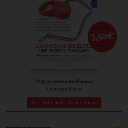
À partir de
3,50€
par mois
N°25 en vente actuellement
À commander ici
Voir les formules d'abonnement