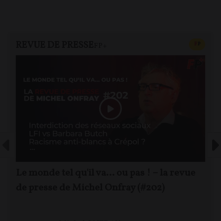
REVUE DE PRESSE
CONTEN
F
P
FP+
Le monde tel qu'il va… ou pas ! – la revue
de presse de Michel Onfray (#202)