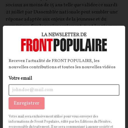
sociaux au moins de 15 ans telle que validée ce mardi
21 juillet par l'Assemblée nationale peut sembler une
réponse adaptée aux enjeux de la jeunesse et du
numérique. Sur le papier seulement, tant les risques
relatifs à l'identité numérique ou à la liberté
LA NEWSLETTER DE
d'expression sont nombreux. L'enfer (illibéral) est pavé
de bonnes...
La Rédaction
22/07/2026
23
commentaires
Recevez l'actualité de FRONT POPULAIRE, les
nouvelles contributions et toutes les nouvelles vidéos
INTERNATIONAL
CONT
F
P
UNION EUROPÉENNE
Votre email
Enregistrer
Votre mail sera exclusivement utilisé pour vous envoyer des
informations de Front Populaire, édité par les Editions du Plénitre,
responsable du traitement. Il ne sera communiqué à aucune société et