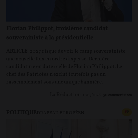
Florian Philippot, troisième candidat
souverainiste à la présidentielle
ARTICLE
. 2027 risque de voir le camp souverainiste
une nouvelle fois en ordre dispersé. Dernière
candidature en date : celle de Florian Philippot. Le
chef des Patriotes n’exclut toutefois pas un
rassemblement sous une unique bannière.
La Rédaction
11/05/2026
30
commentaires
POLITIQUE
CONT
F
P
DRAPEAU EUROPÉEN