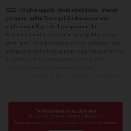
CHG :
Ce qu’on appelle « front républicain » n’en est
pas un en réalité. Parce qu'il faudra encore nous
expliquer quelle partie du programme du
Rassemblement national n'est pas républicaine. Je
pense que ce n'est pas une question programmatique,
puisqu'au premier tour, et pour ce qui concerne le vote
d'adhésion, le Rassemblement national était
largement en tête, notamment dans les
circonscriptions de la France périphérique, comme
c'est le cas...
Contenu réservé aux abonnés
79
% de ce contenu restent à découvrir !
Pour le consulter, vous devez vous connecter ou vous abonner.