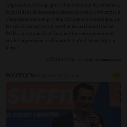
Allgemeine Zeitung
, quotidien allemand de référence,
le président du Rassemblement national a été invité à
s’exprimer sur son projet politique et économique, sur
les relations entre son parti et les nationalistes de
l’AfD… mais aussi sur les questions européennes et
sur le couple franco-allemand. Et c’est là que le bât a
blessé.
La Rédaction
15/05/2026
93
commentaires
POLITIQUE
CONT
F
P
PRÉSIDENTIELLE 2027