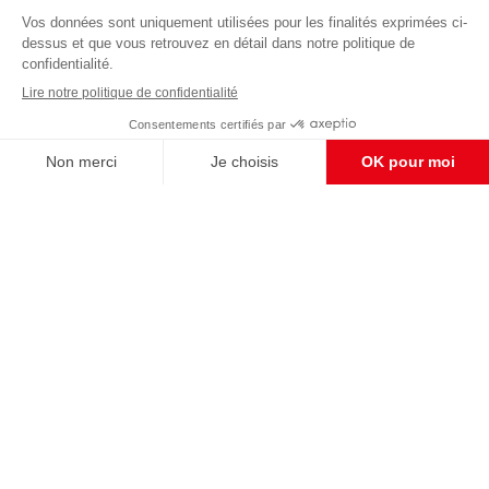
Abonnez-vous à notre newsletter
éditoriale
Enregistrer
CONTACT RÉDACTION
Pour nous écrire, proposer votre aide, un projet
concret, nous vous répondrons,
c'est ici :
contact@frontpopulaire.fr
CONTACT ABONNEMENT
Pour toute question, notre SERVICE CLIENTS
d'Evreux est à votre écoute au
02 78 88 00 35 du lundi au vendredi entre 9h et
18h , ou par mail à :
abo@frontpopulaire.fr