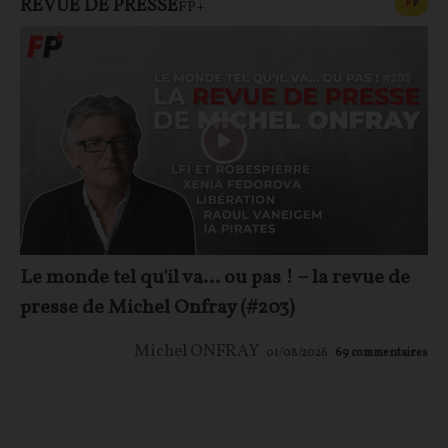
REVUE DE PRESSE
CONT
F
P
FP+
Le monde tel qu'il va… ou pas ! – la revue de
presse de Michel Onfray (#203)
Michel ONFRAY
01/08/2026
69
commentaires