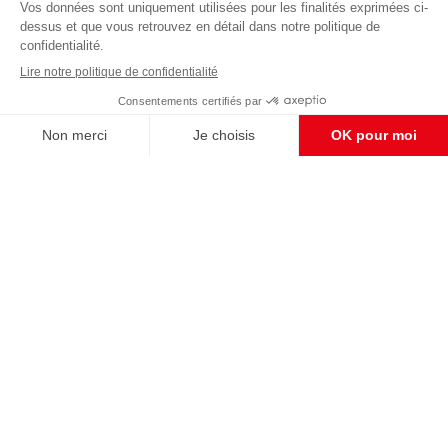
éditoriale
Enregistrer
CONTACT RÉDACTION
Pour nous écrire, proposer votre aide, un projet
concret, nous vous répondrons,
c'est ici :
contact@frontpopulaire.fr
CONTACT ABONNEMENT
Pour toute question, notre SERVICE CLIENTS
d'Evreux est à votre écoute au
02 78 88 00 35 du lundi au vendredi entre 9h et
18h , ou par mail à :
abo@frontpopulaire.fr