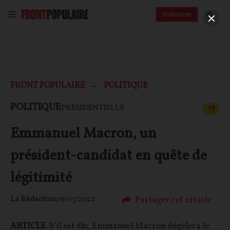
S'abonner
FRONT POPULAIRE
POLITIQUE
CONT
POLITIQUE
PRÉSIDENTIELLE
F
P
Emmanuel Macron, un
président-candidat en quête de
légitimité
Partager cet article
La Rédaction
19/03/2022
ARTICLE
. S’il est élu, Emmanuel Macron dégèlera le