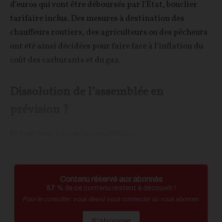
d’euros qui vont être déboursés par l’État, bouclier
tarifaire inclus. Des mesures à destination des
chauffeurs routiers, des agriculteurs ou des pêcheurs
ont été ainsi décidées pour faire face à l’inflation du
coût des carburants et du gaz.
Dissolution de l’assemblée en
prévision ?
Et tout n’est pas qu’une question...
Contenu réservé aux abonnés
57
% de ce contenu restent à découvrir !
Pour le consulter, vous devez vous connecter ou vous abonner.
S'abonner