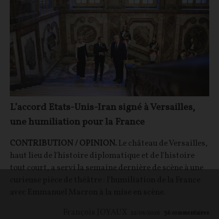
L’accord Etats-Unis-Iran signé à Versailles,
une humiliation pour la France
CONTRIBUTION / OPINION.
Le château de Versailles,
haut lieu de l'histoire diplomatique et de l'histoire
tout court, a servi la semaine dernière de scène à une
curieuse pièce de théâtre : l'humiliation de la France
avec Emmanuel Macron à la mise en scène.
François JOYAUX
22/06/2026
36
commentaires