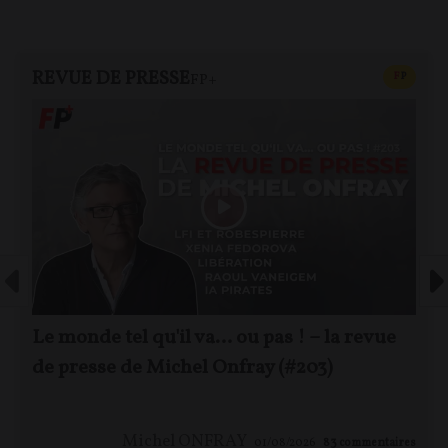
REVUE DE PRESSE
CONTEN
F
P
FP+
Le monde tel qu'il va… ou pas ! – la revue
de presse de Michel Onfray (#203)
Michel ONFRAY
01/08/2026
83
commentaires