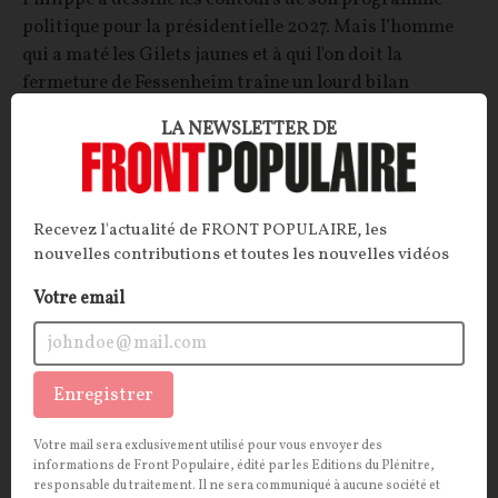
politique pour la présidentielle 2027. Mais l’homme
qui a maté les Gilets jaunes et à qui l'on doit la
fermeture de Fessenheim traîne un lourd bilan
derrière lui.
LA NEWSLETTER DE
La Rédaction
06/07/2026
63
commentaires
OPINIONS
POLITIQUE
Recevez l'actualité de FRONT POPULAIRE, les
nouvelles contributions et toutes les nouvelles vidéos
Votre email
Enregistrer
Votre mail sera exclusivement utilisé pour vous envoyer des
informations de Front Populaire, édité par les Editions du Plénitre,
responsable du traitement. Il ne sera communiqué à aucune société et