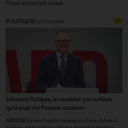
Vous aimerez aussi
POLITIQUE
CONT
F
P
MACRONISME
Edouard Philippe, le candidat qui oubliait
qu’il avait été Premier ministre
ARTICLE
. En meeting de campagne à Paris, Edouard
Philippe a dessiné les contours de son programme