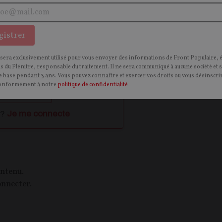
gistrer
onible gratuitement
nu restent à découvrir !
 sera exclusivement utilisé pour vous envoyer des informations de Front Populaire, 
des contenus gratuits et recevoir nos
ns du Plénitre, responsable du traitement. Il ne sera communiqué à aucune société et 
vous connecter ou créer un compte.
 base pendant 3 ans. Vous pouvez connaître et exercer vos droits ou vous désinscrir
onformément à notre
politique de confidentialité
r un compte
 ?
Je me connecte
ontenu.
onnecter.