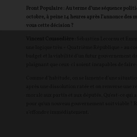
Front Populaire : Au terme d’une séquence polit
octobre, à peine 14 heures après l’annonce de
vous cette décision ?
Vincent Coussedière :
Sébastien
Lecornu et Emma
une logique très « Quatrième République » au co
budget et la viabilité d’un futur gouvernement da
plaignant que ceux-ci soient incapables de faire 
Comme d’habitude, on se lamente d’une situatio
après une dissolution ratée et on renverse une re
morale aux partis et aux députés. Qu’est-ce qui 
pour qu’un nouveau gouvernement soit viable ? Ri
s’effondre immédiatement.