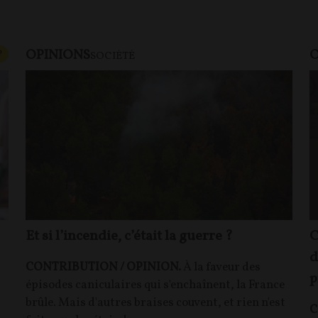
OPINIONS
O
CONTENU PAYANT
P
SOCIÉTÉ
Et si l’incendie, c’était la guerre ?
C
d
CONTRIBUTION / OPINION.
À la faveur des
p
épisodes caniculaires qui s'enchaînent, la France
brûle. Mais d'autres braises couvent, et rien n'est
C