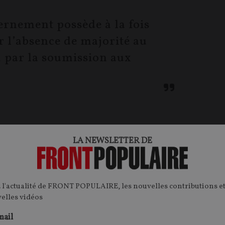
rnement possède à la fois
r l’absence de majorité au
, par la soumission aux
le bloc central s’est contracté sur son noyau
LA NEWSLETTER DE
vernant tant bien que mal au prix de discrètes
pularité plongeait. Que faut-il retenir de cette double
 l'actualité de FRONT POPULAIRE, les nouvelles contributions et
velles vidéos
que le bloc central a gouverné. Il a surtout géré les
mail