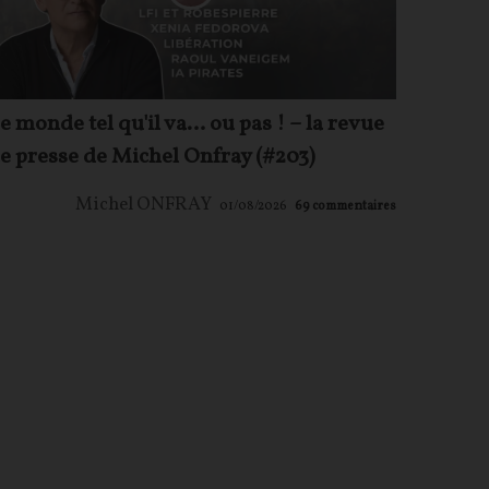
e monde tel qu'il va… ou pas ! – la revue
e presse de Michel Onfray (#203)
Michel ONFRAY
01/08/2026
69
commentaires