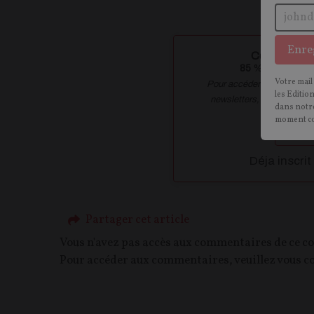
Enre
Contenu disp
85
% de ce conte
Votre mail
Pour accéder à la totalité 
les Editio
newsletters, vous devez 
dans notre
moment c
Crée
Déja inscrit
Partager cet article
Vous n'avez pas accès aux commentaires de ce c
Pour accéder aux commentaires, veuillez vous c