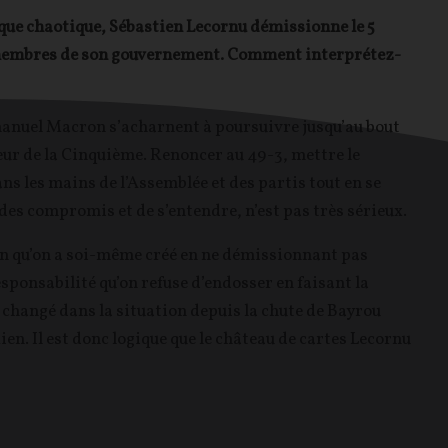
ique chaotique, Sébastien Lecornu démissionne le 5
s membres de son gouvernement. Comment interprétez-
nuel Macron s’acharnent à poursuivre jusqu’au bout
eur de la Cinquième. Renoncer au 49-3, mettre le
ns les mains de l’Assemblée et des partis tout en se
des compromis et de s’entendre, n’est pas très sérieux.
n qu’on a soi-même créé en ne démissionnant pas
sponsabilité qu’on refuse d’endosser en faisant la
a changé dans la situation depuis la chute de Bayrou
en. Il est donc logique que le château de cartes Lecornu