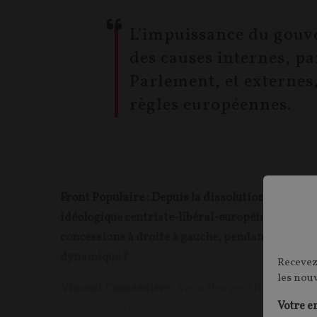
L'impuissance du gouve
des causes internes, pa
Parlement, et externes
règles européennes.
Front Populaire : Depuis la dissolution de 2024, 
idéologique centriste-libéral-européiste, en gou
concessions à droite à gauche, pendant que sa po
dynamique ?
Recevez
les nou
Vincent Coussedière :
Vous êtes gentil en disant 
Votre e
affaires courantes et...