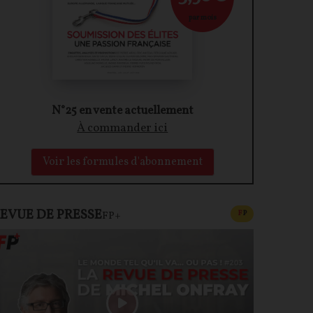
par mois
N°25 en vente actuellement
À commander ici
Voir les formules d'abonnement
EVUE DE PRESSE
CONTENU PAYAN
F
P
FP+