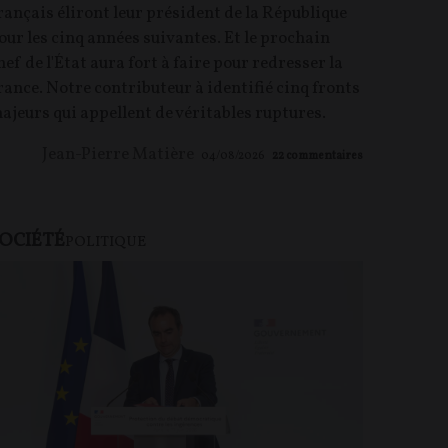
rançais éliront leur président de la République
our les cinq années suivantes. Et le prochain
hef de l'État aura fort à faire pour redresser la
rance. Notre contributeur à identifié cinq fronts
ajeurs qui appellent de véritables ruptures.
Jean-Pierre Matière
04/08/2026
22
commentaires
OCIÉTÉ
U PAYANT
POLITIQUE