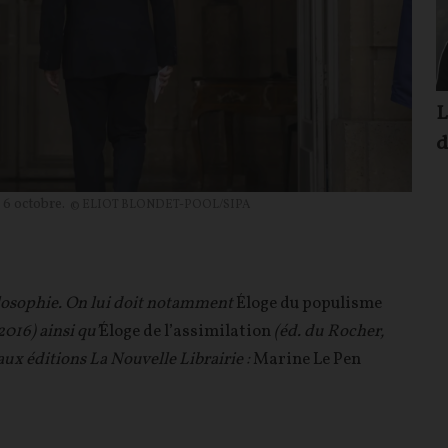
L
d
6 octobre.
© ELIOT BLONDET-POOL/SIPA
ilosophie. On lui doit notamment
Éloge du populisme
2016) ainsi qu’
Éloge de l’assimilation
(éd. du Rocher,
 aux éditions La Nouvelle Librairie :
Marine Le Pen