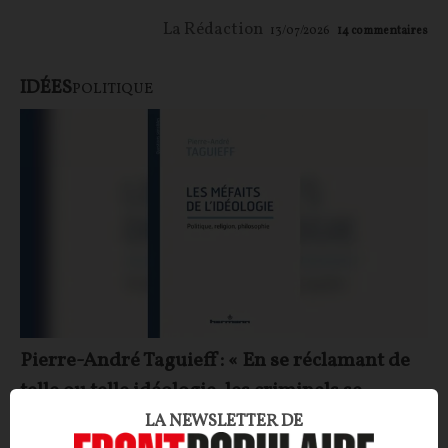
La Rédaction
13/07/2026
14
commentaires
IDÉES
POLITIQUE
Pierre-André Taguieff : « En se réclamant de
telle ou telle idéologie, les criminels se
transforment en soldats de la vertu »
LA NEWSLETTER DE