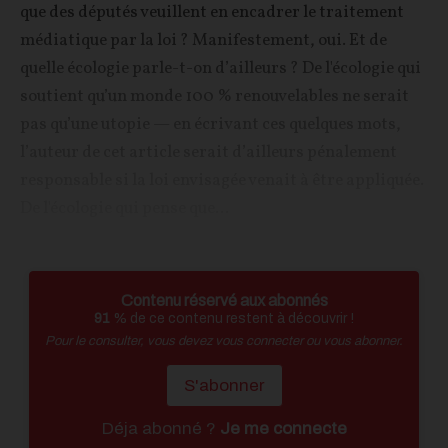
que des députés veuillent en encadrer le traitement
médiatique par la loi ? Manifestement, oui. Et de
quelle écologie parle-t-on d’ailleurs ? De l'écologie qui
soutient qu’un monde 100 % renouvelables ne serait
pas qu’une utopie — en écrivant ces quelques mots,
l’auteur de cet article serait d’ailleurs pénalement
responsable si la loi envisagée venait à être appliquée.
De l'écologie qui pense que...
Contenu réservé aux abonnés
91
% de ce contenu restent à découvrir !
Pour le consulter, vous devez vous connecter ou vous abonner.
S'abonner
Déja abonné ?
Je me connecte