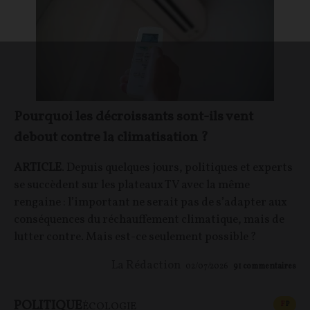
Pourquoi les décroissants sont-ils vent
debout contre la climatisation ?
ARTICLE
. Depuis quelques jours, politiques et experts
se succèdent sur les plateaux TV avec la même
rengaine : l’important ne serait pas de s’adapter aux
conséquences du réchauffement climatique, mais de
lutter contre. Mais est-ce seulement possible ?
La Rédaction
02/07/2026
91
commentaires
POLITIQUE
CONT
F
P
ÉCOLOGIE