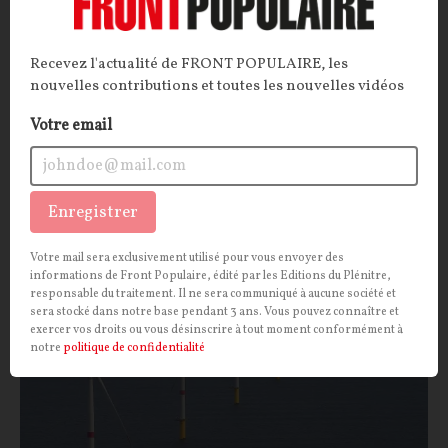
ENTRETIEN.
Communisme, nazisme, libéralisme…
Les idéologies ont sculpté l'époque moderne, le plus
Recevez l'actualité de FRONT POPULAIRE, les
souvent pour le pire. Dans son livre
Les Méfaits de
nouvelles contributions et toutes les nouvelles vidéos
l'idéologie
(éd. Herman), le philosophe et historien
des idées Pierre-André Taguieff en dévoile les
Votre email
mécanismes.
La Rédaction
,
Pierre-André TAGUIEFF
12/07/2026
6
commentaires
Enregistrer
ECONOMIE
CONT
F
P
ÉNERGIES RENOUVELABLES
Votre mail sera exclusivement utilisé pour vous envoyer des
informations de Front Populaire, édité par les Editions du Plénitre,
responsable du traitement. Il ne sera communiqué à aucune société et
sera stocké dans notre base pendant 3 ans. Vous pouvez connaître et
exercer vos droits ou vous désinscrire à tout moment conformément à
notre
politique de confidentialité