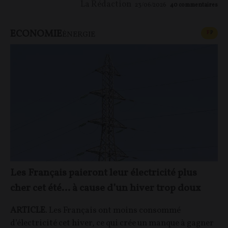
La Rédaction
23/06/2026
40
commentaires
ECONOMIE
CONT
F
P
ÉNERGIE
Les Français paieront leur électricité plus
cher cet été… à cause d’un hiver trop doux
ARTICLE
. Les Français ont moins consommé
d’électricité cet hiver, ce qui crée un manque à gagner