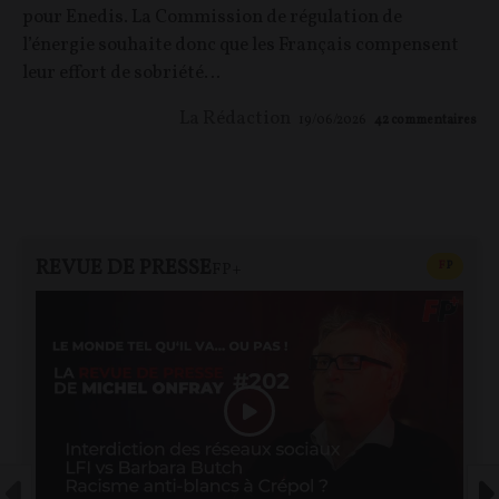
pour Enedis. La Commission de régulation de
l’énergie souhaite donc que les Français compensent
leur effort de sobriété…
La Rédaction
19/06/2026
42
commentaires
REVUE DE PRESSE
CONTEN
F
P
FP+