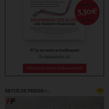
À partir de
3,50€
par mois
N°25 en vente actuellement
À commander ici
Voir les formules d'abonnement
REVUE DE PRESSE
CONT
F
P
FP+