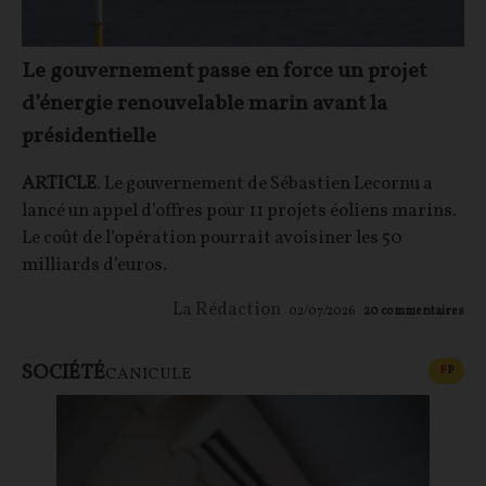
Le gouvernement passe en force un projet
d’énergie renouvelable marin avant la
présidentielle
ARTICLE
. Le gouvernement de Sébastien Lecornu a
lancé un appel d’offres pour 11 projets éoliens marins.
Le coût de l’opération pourrait avoisiner les 50
milliards d’euros.
La Rédaction
02/07/2026
20
commentaires
SOCIÉTÉ
CONT
F
P
CANICULE