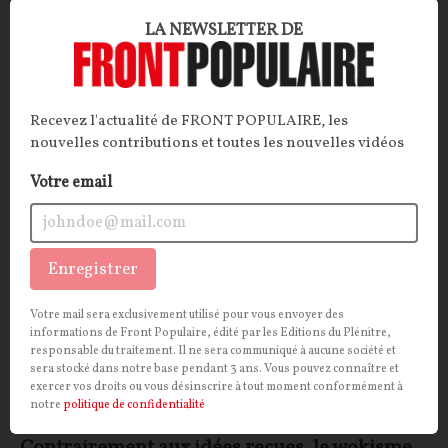
ARTICLE
. Interrogée par Politico, la dirigeante de
LA NEWSLETTER DE
France Télévision fait part de ses inquiétudes et de ses
analyses, qui confinent volontiers au fantasme.
La Rédaction
17/07/2026
27
commentaires
Recevez l'actualité de FRONT POPULAIRE, les
nouvelles contributions et toutes les nouvelles vidéos
OPINIONS
SOCIÉTÉ
Votre email
Enregistrer
Votre mail sera exclusivement utilisé pour vous envoyer des
informations de Front Populaire, édité par les Editions du Plénitre,
responsable du traitement. Il ne sera communiqué à aucune société et
sera stocké dans notre base pendant 3 ans. Vous pouvez connaître et
exercer vos droits ou vous désinscrire à tout moment conformément à
notre
politique de confidentialité