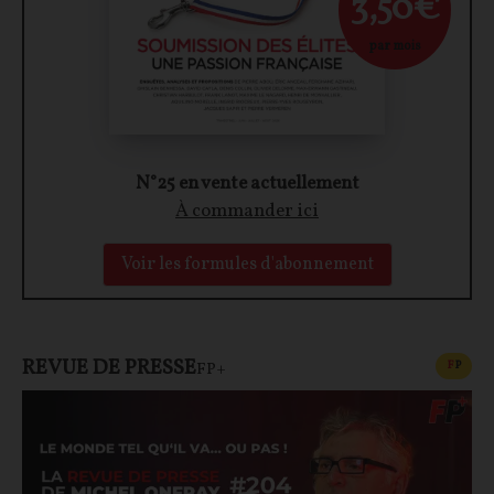
3,50€
par mois
N°25 en vente actuellement
À commander ici
Voir les formules d'abonnement
REVUE DE PRESSE
CONT
F
P
FP+