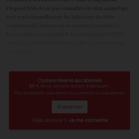
risquent bien de ne pas connaître cet élan annuel qui
sort traditionnellement les habitants de cette
commune de Charente de la torpeur hivernale. Le
Festival international de la bande dessinée (FIBD)
2026 d’Angoulême doit se tenir du 29 janvier au 1er
février, mais...
Contenu réservé aux abonnés
93
% de ce contenu restent à découvrir !
Pour le consulter, vous devez vous connecter ou vous abonner.
S'abonner
Déja abonné ?
Je me connecte