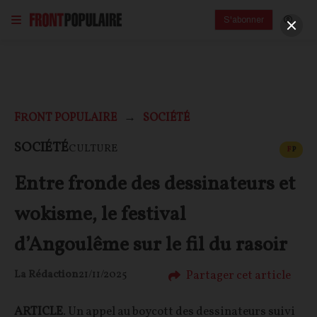
S'abonner
FRONT POPULAIRE
SOCIÉTÉ
CONT
SOCIÉTÉ
CULTURE
F
P
Entre fronde des dessinateurs et
wokisme, le festival
d’Angoulême sur le fil du rasoir
Partager cet article
La Rédaction
21/11/2025
ARTICLE
. Un appel au boycott des dessinateurs suivi