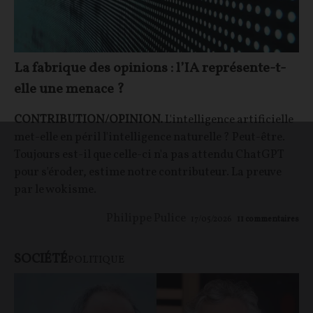
La fabrique des opinions : l’IA représente-t-
elle une menace ?
CONTRIBUTION/OPINION.
L'intelligence artificielle
met-elle en péril l'intelligence naturelle ? Peut-être.
Toujours est-il que celle-ci n'a pas attendu ChatGPT
pour s'éroder, estime notre contributeur. La preuve
par le wokisme.
Philippe Pulice
17/05/2026
11
commentaires
SOCIÉTÉ
POLITIQUE