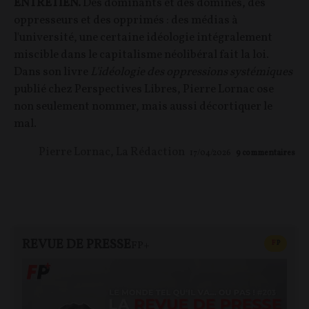
ENTRETIEN.
Des dominants et des dominés, des
oppresseurs et des opprimés : des médias à
l'université, une certaine idéologie intégralement
miscible dans le capitalisme néolibéral fait la loi.
Dans son livre
L'idéologie des oppressions systémiques
publié chez Perspectives Libres, Pierre Lornac ose
non seulement nommer, mais aussi décortiquer le
mal.
Pierre Lornac
,
La Rédaction
17/04/2026
9
commentaires
REVUE DE PRESSE
CONTEN
F
P
FP+