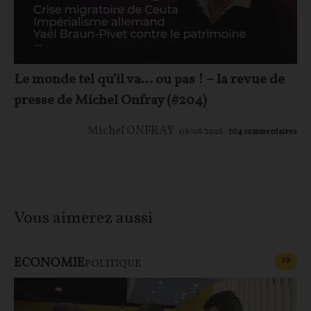
Le monde tel qu'il va… ou pas ! – la revue de
presse de Michel Onfray (#204)
Michel ONFRAY
08/08/2026
104
commentaires
Vous aimerez aussi
ECONOMIE
CONT
F
P
POLITIQUE