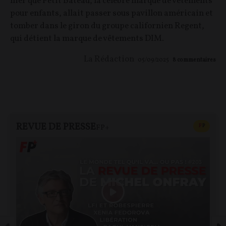
hier que Petit Bateau, la célèbre marque de vêtements
pour enfants, allait passer sous pavillon américain et
tomber dans le giron du groupe californien Regent,
qui détient la marque de vêtements DIM.
La Rédaction
05/09/2025
8
commentaires
REVUE DE PRESSE
CONTEN
F
P
FP+