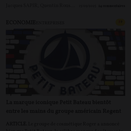
Jacques SAPIR
,
Quentin Rousseau
15/09/2025
24
commentaires
ECONOMIE
CONT
F
P
ENTREPRISES
La marque iconique Petit Bateau bientôt
entre les mains du groupe américain Regent
ARTICLE.
Le groupe de cosmétique Roger a annoncé