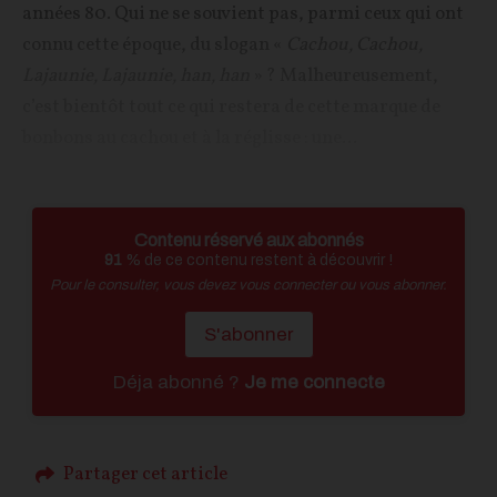
années 80. Qui ne se souvient pas, parmi ceux qui ont
connu cette époque, du slogan «
Cachou, Cachou,
Lajaunie, Lajaunie, han, han
» ? Malheureusement,
c’est bientôt tout ce qui restera de cette marque de
bonbons au cachou et à la réglisse : une...
Contenu réservé aux abonnés
91
% de ce contenu restent à découvrir !
Pour le consulter, vous devez vous connecter ou vous abonner.
S'abonner
Déja abonné ?
Je me connecte
Partager cet article