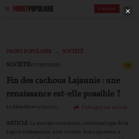
S'abonner
FRONT POPULAIRE
SOCIÉTÉ
CONT
SOCIÉTÉ
ENTREPRISES
F
P
Fin des cachous Lajaunie : une
renaissance est-elle possible ?
Partager cet article
La Rédaction
05/09/2025
ARTICLE
. La marque centenaire, emblématique de la
région toulousaine, s’est éteinte. Son repreneur a