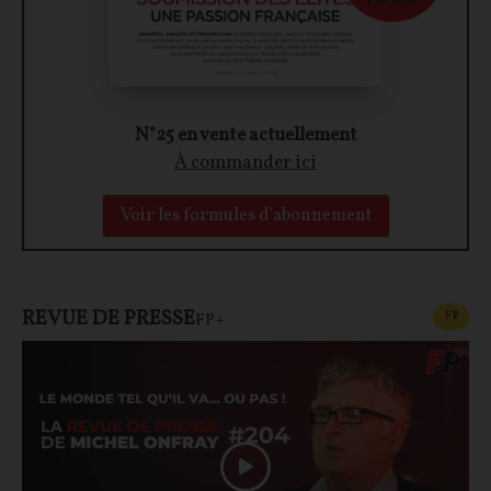
N°25 en vente actuellement
À commander ici
Voir les formules d'abonnement
REVUE DE PRESSE
CONT
F
P
FP+