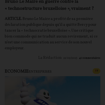
Bruno Le Maire en guerre contre la
« technostructure bruxelloise », vraiment ?
ARTICLE.
Bruno Le Maire a profité de sa première
déclaration publique depuis qu’il a quitté Bercy pour
tancer la « technocratie bruxelloise ». Une critique
bien commode qui ne traduit aucun revirement, si ce
n’est une communication au service de son nouvel
employeur.
La Rédaction
22/09/2025
41
commentaires
ECONOMIE
CONT
F
P
ENTREPRISES