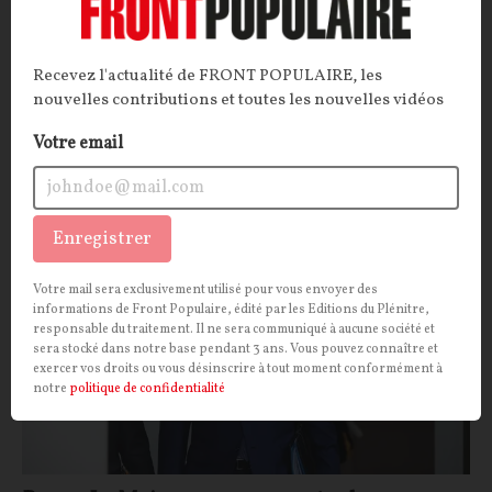
ARTICLE.
La Commission européenne veut créer un
nouveau régime juridique pour harmoniser le droit
des sociétés. Un saut fédéral déguisé qui pourrait, de
Recevez l'actualité de FRONT POPULAIRE, les
fait, rendre les cadres juridiques nationaux obsolètes.
nouvelles contributions et toutes les nouvelles vidéos
La Rédaction
20/10/2025
35
commentaires
Votre email
POLITIQUE
CONT
F
P
BRUNO LE MAIRE
Enregistrer
Votre mail sera exclusivement utilisé pour vous envoyer des
informations de Front Populaire, édité par les Editions du Plénitre,
responsable du traitement. Il ne sera communiqué à aucune société et
sera stocké dans notre base pendant 3 ans. Vous pouvez connaître et
exercer vos droits ou vous désinscrire à tout moment conformément à
notre
politique de confidentialité