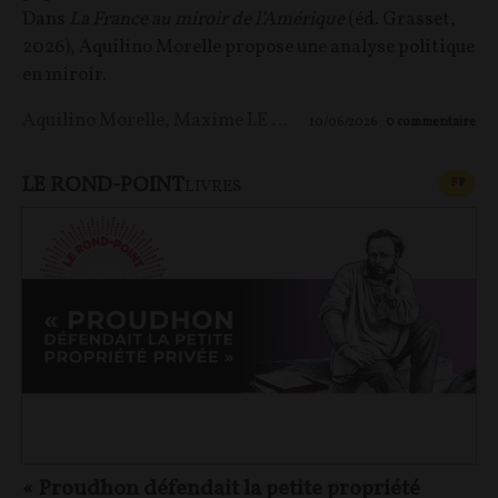
Dans
La France au miroir de l’Amérique
(éd. Grasset,
2026), Aquilino Morelle propose une analyse politique
en miroir.
Aquilino Morelle
,
Maxime LE NAGARD
10/06/2026
0
commentaire
LE ROND-POINT
CONT
F
P
LIVRES
« Proudhon défendait la petite propriété