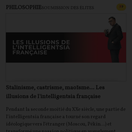
PHILOSOPHIE
CONT
F
P
SOUMISSION DES ÉLITES
Stalinisme, castrisme, maoïsme… Les
illusions de l'intelligentsia française
Pendant la seconde moitié du XXe siècle, une partie de
l’intelligentsia française a tourné son regard
idéologique vers l’étranger (Moscou, Pékin…) et
transformé une passion politique en aveuglement