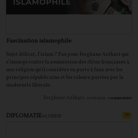
Fascination islamophile
Sujet délicat, l’islam ? Pas pour Ferghane Azihari qui
s’insurge contre la soumission des élites françaises à
une religion qu’il considère en porte à faux avec les
principes républicains et les valeurs portées par la
modernité libérale.
Ferghane Azihari
10/06/2026
1
commentaire
DIPLOMATIE
CONT
F
P
ALGÉRIE