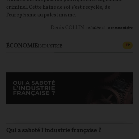
criminel. Cette haine de soi s’est recyclée, de
l’européisme au palestinisme.
Denis COLLIN
10/06/2026
0
commentaire
ÉCONOMIE
CONT
F
P
INDUSTRIE
Qui a saboté l'industrie française ?