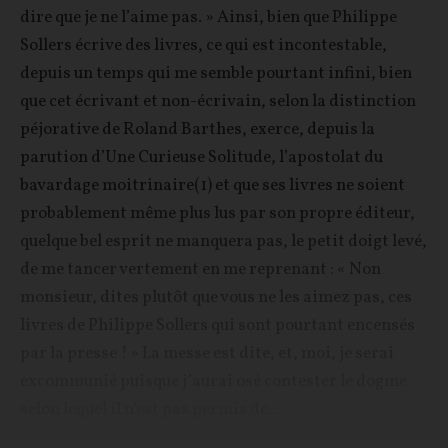
dire que je ne l’aime pas. » Ainsi, bien que Philippe
Sollers écrive des livres, ce qui est incontestable,
depuis un temps qui me semble pourtant infini, bien
que cet écrivant et non-écrivain, selon la distinction
péjorative de Roland Barthes, exerce, depuis la
parution d’Une Curieuse Solitude, l’apostolat du
bavardage moitrinaire(1) et que ses livres ne soient
probablement même plus lus par son propre éditeur,
quelque bel esprit ne manquera pas, le petit doigt levé,
de me tancer vertement en me reprenant : « Non
monsieur, dites plutôt que vous ne les aimez pas, ces
livres de Philippe Sollers qui sont pourtant encensés
par la presse ! » La messe est dite, et, moi, je serai
excommunié puisque j’aurai osé contester le dogme
selon lequel il n’est pas permis de...