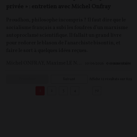
privée » : entretien avec Michel Onfray
Proudhon, philosophe incompris ? Il faut dire que le
socialisme français a subi les foudres d’un marxisme
autoproclamé scientifique. Il fallait un grand livre
pour redorer le blason de l’anarchiste bisontin, et
faire le sort à quelques idées reçues.
Michel ONFRAY
,
Maxime LE NAGARD
10/06/2026
0
commentaire
Précédent
Suivant
Affiche
12
résultats sur
829
1
2
3
4
…
70