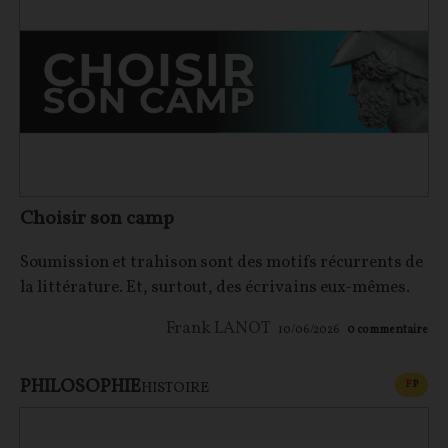
Choisir son camp
Soumission et trahison sont des motifs récurrents de
la littérature. Et, surtout, des écrivains eux-mêmes.
Frank LANOT
10/06/2026
0
commentaire
PHILOSOPHIE
CONT
F
P
HISTOIRE