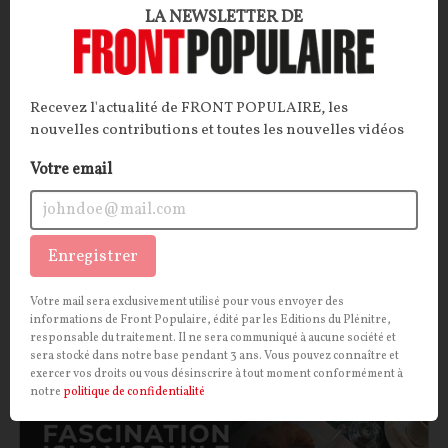
Les affinités inavouables : Mitterrand et Ernst
LA NEWSLETTER DE
Jünger
Un chef d’État français socialiste peut-il être ami
avec un écrivain nationaliste allemand, ancien
Recevez l'actualité de FRONT POPULAIRE, les
nouvelles contributions et toutes les nouvelles vidéos
officier de la Wehrmacht en poste à l’hôtel Majestic
durant l’Occupation ? Il semblerait bien que oui.
Votre email
Troublante fascination que celle de François
Mitterrand pour Ernst Jünger…
Pierre Abou
10/06/2026
0
commentaire
Enregistrer
Votre mail sera exclusivement utilisé pour vous envoyer des
CULTURE
CONT
F
P
ISLAM
informations de Front Populaire, édité par les Editions du Plénitre,
responsable du traitement. Il ne sera communiqué à aucune société et
sera stocké dans notre base pendant 3 ans. Vous pouvez connaître et
exercer vos droits ou vous désinscrire à tout moment conformément à
notre
politique de confidentialité