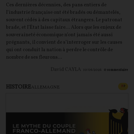
Ces dernières décennies, des pans entiers de
l’industrie française ont été bradés ou démantelés,
souvent cédés à des capitaux étrangers. Le patronat
brade, et l’État laisse faire… Alors que les enjeux de
souveraineté économique n’ont jamais été aussi
prégnants, il convient de s’interroger sur les causes
qui ont conduit la nation à perdre le contrôle de
nombre de ses fleurons...
David CAYLA
10/06/2026
0
commentaire
HISTOIRE
CONT
F
P
ALLEMAGNE