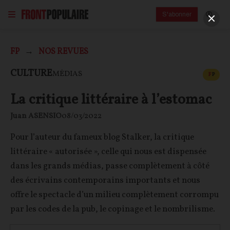
S'abonner
FP
NOS REVUES
CONT
CULTURE
MÉDIAS
F
P
La critique littéraire à l’estomac
Juan ASENSIO
08/03/2022
Pour l’auteur du fameux blog Stalker, la critique
littéraire « autorisée », celle qui nous est dispensée
dans les grands médias, passe complètement à côté
des écrivains contemporains importants et nous
offre le spectacle d’un milieu complètement corrompu
par les codes de la pub, le copinage et le nombrilisme.