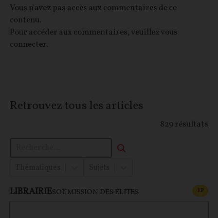
Vous n'avez pas accès aux commentaires de ce
contenu.
Pour accéder aux commentaires, veuillez vous
connecter.
Retrouvez tous les articles
829
résultats
Thématiques
Sujets
LIBRAIRIE
CONT
F
P
SOUMISSION DES ÉLITES