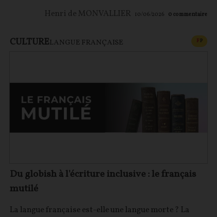
Henri de MONVALLIER
10/06/2026
0
commentaire
CULTURE
CONT
F
P
LANGUE FRANÇAISE
Du globish à l'écriture inclusive : le français
mutilé
La langue française est-elle une langue morte ? La