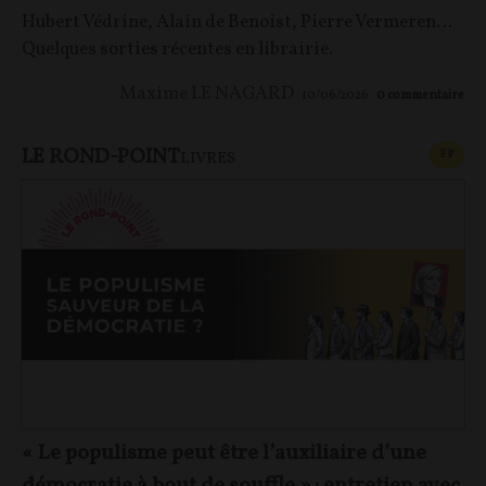
Hubert Védrine, Alain de Benoist, Pierre Vermeren…
Quelques sorties récentes en librairie.
Maxime LE NAGARD
10/06/2026
0
commentaire
LE ROND-POINT
CONT
F
P
LIVRES
« Le populisme peut être l’auxiliaire d’une