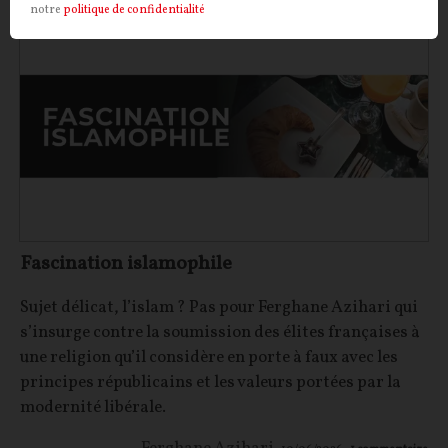
notre
politique de confidentialité
Fascination islamophile
Sujet délicat, l’islam ? Pas pour Ferghane Azihari qui
s’insurge contre la soumission des élites françaises à
une religion qu’il considère en porte à faux avec les
principes républicains et les valeurs portées par la
modernité libérale.