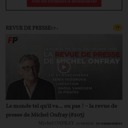
Voir les formules d'abonnement
REVUE DE PRESSE
CONT
F
P
FP+
Le monde tel qu'il va… ou pas ! – la revue de
presse de Michel Onfray (#203)
Michel ONFRAY
01/08/2026
70
commentaires