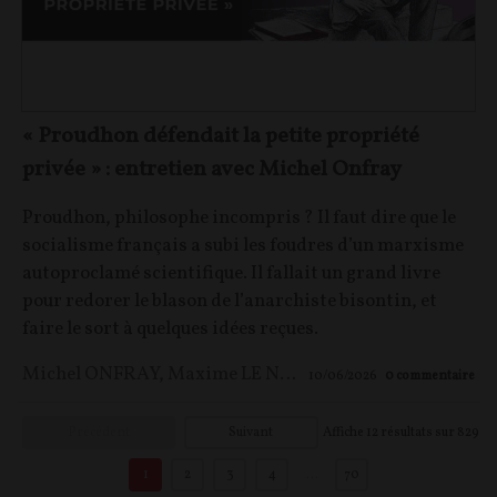
« Proudhon défendait la petite propriété
privée » : entretien avec Michel Onfray
Proudhon, philosophe incompris ? Il faut dire que le
socialisme français a subi les foudres d’un marxisme
autoproclamé scientifique. Il fallait un grand livre
pour redorer le blason de l’anarchiste bisontin, et
faire le sort à quelques idées reçues.
Michel ONFRAY
,
Maxime LE NAGARD
10/06/2026
0
commentaire
Précédent
Suivant
Affiche
12
résultats sur
829
1
2
3
4
…
70