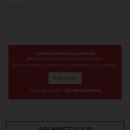
exemple.
Le troisième temps de l’antisémitisme à gauche est
celui des années 1930, avec l’idée que le juif...
Contenu réservé aux abonnés
80
% de ce contenu restent à découvrir !
Pour le consulter, vous devez vous connecter ou vous abonner.
S'abonner
Déja abonné ?
Je me connecte