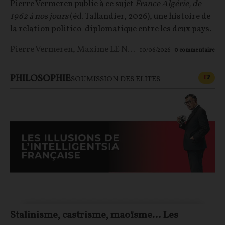
Pierre Vermeren publie à ce sujet
France Algérie, de
1962 à nos jours
(éd. Tallandier, 2026), une histoire de
la relation politico-diplomatique entre les deux pays.
Pierre Vermeren
,
Maxime LE NAGARD
10/06/2026
0
commentaire
PHILOSOPHIE
CONT
F
P
SOUMISSION DES ÉLITES
Stalinisme, castrisme, maoïsme… Les