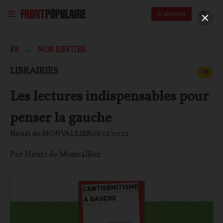
S'abonner
FP
NOS REVUES
CONT
LIBRAIRIES
F
P
Les lectures indispensables pour
penser la gauche
Henri de MONVALLIER
08/12/2022
Par Henri de Monvallier