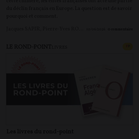
cette chimère, les élites françaises ont acté une partie
du déclin français en Europe. La question est de savoir
pourquoi et comment.
Jacques SAPIR
,
Pierre-Yves ROUGEYRON
,
Maxime LE 
10/06/2026
0
commentaire
LE ROND-POINT
CONT
F
P
LIVRES
Les livres du rond-point