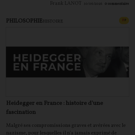
Frank LANOT
10/06/2026
0
commentaire
PHILOSOPHIE
CONT
F
P
HISTOIRE
Heidegger en France : histoire d'une
fascination
Malgré ses compromissions graves et avérées avec le
nazisme, pour lesquelles il n’a jamais exprimé de