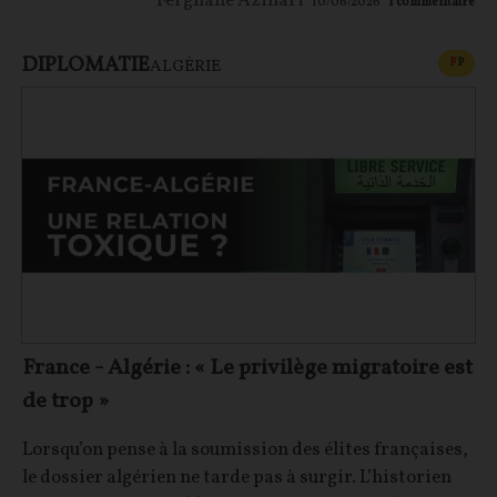
Ferghane Azihari
10/06/2026
1
commentaire
DIPLOMATIE
CONT
F
P
ALGÉRIE
France - Algérie : « Le privilège migratoire est
de trop »
Lorsqu’on pense à la soumission des élites françaises,
le dossier algérien ne tarde pas à surgir. L’historien