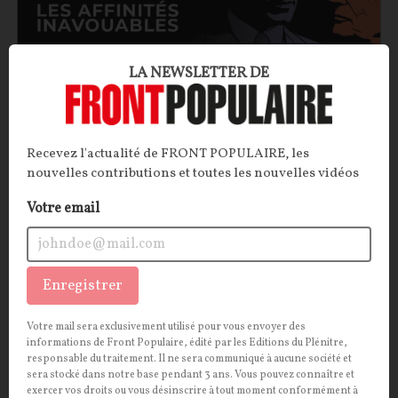
LA NEWSLETTER DE
Les affinités inavouables : Mitterrand et Ernst
Jünger
Recevez l'actualité de FRONT POPULAIRE, les
nouvelles contributions et toutes les nouvelles vidéos
Un chef d’État français socialiste peut-il être ami
Votre email
avec un écrivain nationaliste allemand, ancien
officier de la Wehrmacht en poste à l’hôtel Majestic
durant l’Occupation ? Il semblerait bien que oui.
Troublante fascination que celle de François
Enregistrer
Mitterrand pour Ernst Jünger…
Votre mail sera exclusivement utilisé pour vous envoyer des
Pierre Abou
10/06/2026
0
commentaire
informations de Front Populaire, édité par les Editions du Plénitre,
responsable du traitement. Il ne sera communiqué à aucune société et
sera stocké dans notre base pendant 3 ans. Vous pouvez connaître et
CULTURE
CONT
F
P
ISLAM
exercer vos droits ou vous désinscrire à tout moment conformément à