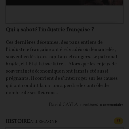
Qui a saboté l'industrie française ?
Ces dernières décennies, des pans entiers de
l’industrie française ont été bradés ou démantelés,
souvent cédés à des capitaux étrangers. Le patronat
brade, et l’État laisse faire… Alors que les enjeux de
souveraineté économique n’ont jamais été aussi
prégnants, il convient de s’interroger sur les causes
qui ont conduit la nation à perdre le contrôle de
nombre de ses fleurons...
David CAYLA
10/06/2026
0
commentaire
HISTOIRE
CONT
F
P
ALLEMAGNE