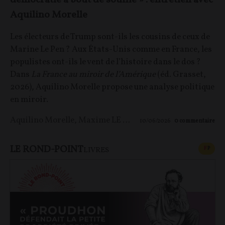
démocratie à bout de souffle » : entretien avec
Aquilino Morelle
Les électeurs de Trump sont-ils les cousins de ceux de
Marine Le Pen ? Aux États-Unis comme en France, les
populistes ont-ils le vent de l’histoire dans le dos ?
Dans
La France au miroir de l’Amérique
(éd. Grasset,
2026), Aquilino Morelle propose une analyse politique
en miroir.
Aquilino Morelle
,
Maxime LE NAGARD
10/06/2026
0
commentaire
LE ROND-POINT
CONT
F
P
LIVRES