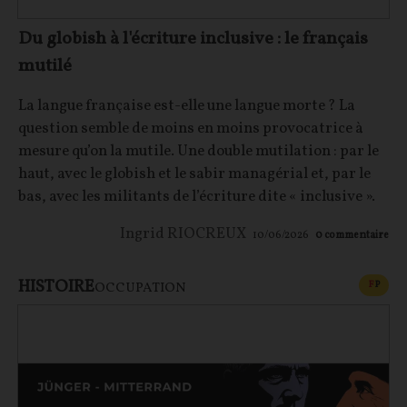
Du globish à l'écriture inclusive : le français
mutilé
La langue française est-elle une langue morte ? La
question semble de moins en moins provocatrice à
mesure qu’on la mutile. Une double mutilation : par le
haut, avec le globish et le sabir managérial et, par le
bas, avec les militants de l’écriture dite « inclusive ».
Ingrid RIOCREUX
10/06/2026
0
commentaire
HISTOIRE
CONT
F
P
OCCUPATION