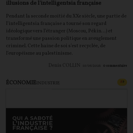
illusions de l'intelligentsia française
Pendant la seconde moitié du XXe siècle, une partie de
l’intelligentsia française a tourné son regard
idéologique vers l’étranger (Moscou, Pékin…) et
transformé une passion politique en aveuglement
criminel. Cette haine de soi s’est recyclée, de
l’européisme au palestinisme.
Denis COLLIN
10/06/2026
0
commentaire
ÉCONOMIE
CONT
F
P
INDUSTRIE