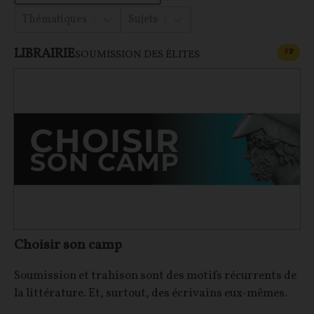
Thématiques
Sujets
LIBRAIRIE
CONT
F
P
SOUMISSION DES ÉLITES
Choisir son camp
Soumission et trahison sont des motifs récurrents de
la littérature. Et, surtout, des écrivains eux-mêmes.