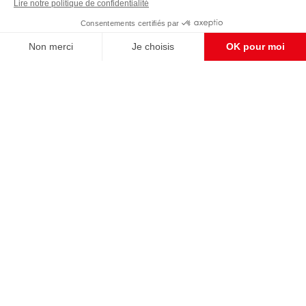
Enregistrer
CONTACT RÉDACTION
Pour nous écrire, proposer votre aide, un projet
concret, nous vous répondrons,
c'est ici :
contact@frontpopulaire.fr
CONTACT ABONNEMENT
Pour toute question, notre SERVICE CLIENTS
d'Evreux est à votre écoute au
02 78 88 00 35 du lundi au vendredi entre 9h et
18h , ou par mail à :
abo@frontpopulaire.fr
L'actualité vue par les souverainistes