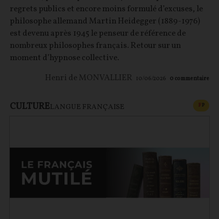
regrets publics et encore moins formulé d’excuses, le
philosophe allemand Martin Heidegger (1889-1976)
est devenu après 1945 le penseur de référence de
nombreux philosophes français. Retour sur un
moment d’hypnose collective.
Henri de MONVALLIER
10/06/2026
0
commentaire
CULTURE
CONT
F
P
LANGUE FRANÇAISE