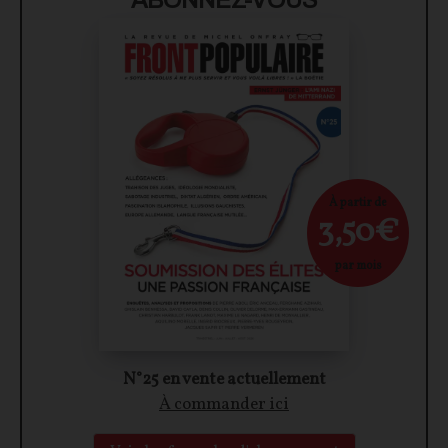
ABONNEZ-VOUS
À partir de
3,50€
par mois
N°25 en vente actuellement
À commander ici