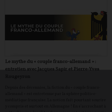
Le mythe du « couple franco-allemand » :
entretien avec Jacques Sapir et Pierre-Yves
Rougeyron
Depuis des décennies, la fiction du « couple franco-
allemand » est entretenue par la sphère politico-
médiatique française. La notion fait pourtant sourire
y compris et surtout en Allemagne ! En s’accrochant à