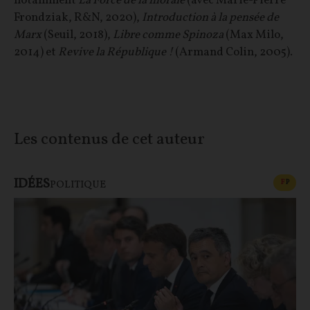
notamment
La Force de la morale
(avec Marie-Pierre
Frondziak, R&N, 2020),
Introduction à la pensée de
Marx
(Seuil, 2018),
Libre comme Spinoza
(Max Milo,
2014) et
Revive la République !
(Armand Colin, 2005).
Les contenus de cet auteur
IDÉES
CONT
F
P
POLITIQUE