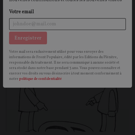
nouvelles contributions et toutes les nouvelles vidéos
idéologique vers l’étranger (Moscou, Pékin…) et
transformé une passion politique en aveuglement
Votre email
criminel. Cette haine de soi s’est recyclée, de
l’européisme au palestinisme.
Enregistrer
Denis COLLIN
10/06/2026
0
commentaire
Votre mail sera exclusivement utilisé pour vous envoyer des
OPINIONS
IDÉES
informations de Front Populaire, édité par les Editions du Plénitre,
responsable du traitement. Il ne sera communiqué à aucune société et
sera stocké dans notre base pendant 3 ans. Vous pouvez connaître et
exercer vos droits ou vous désinscrire à tout moment conformément à
notre
politique de confidentialité