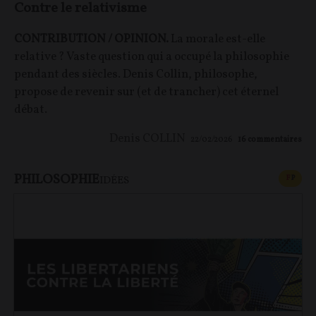
Contre le relativisme
CONTRIBUTION / OPINION.
La morale est-elle
relative ? Vaste question qui a occupé la philosophie
pendant des siècles. Denis Collin, philosophe,
propose de revenir sur (et de trancher) cet éternel
débat.
Denis COLLIN
22/02/2026
16
commentaires
PHILOSOPHIE
CONT
F
P
IDÉES