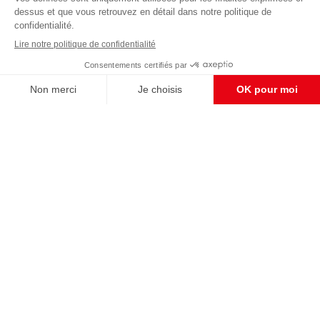
éditoriale
Enregistrer
CONTACT RÉDACTION
Pour nous écrire, proposer votre aide, un projet
concret, nous vous répondrons,
c'est ici :
contact@frontpopulaire.fr
CONTACT ABONNEMENT
Pour toute question, notre SERVICE CLIENTS
d'Evreux est à votre écoute au
02 78 88 00 35 du lundi au vendredi entre 9h et
18h , ou par mail à :
abo@frontpopulaire.fr