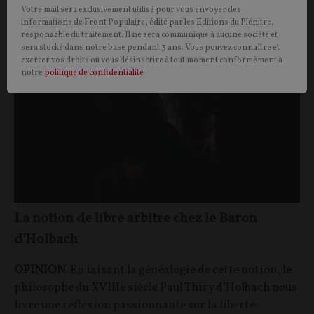
Votre mail sera exclusivement utilisé pour vous envoyer des
informations de Front Populaire, édité par les Editions du Plénitre,
CULTURE
LIBERTÉ HUMAINE
responsable du traitement. Il ne sera communiqué à aucune société et
sera stocké dans notre base pendant 3 ans. Vous pouvez connaître et
exercer vos droits ou vous désinscrire à tout moment conformément à
notre
politique de confidentialité
La notion de libre arbitre chez le Baron
d'Holbach
OPINION.
En faisant la généalogie de cette notion, le
philosophe du XVIIIe siècle Paul Thiry d’Holbach nous
livre une réflexion passionnante sur la liberté