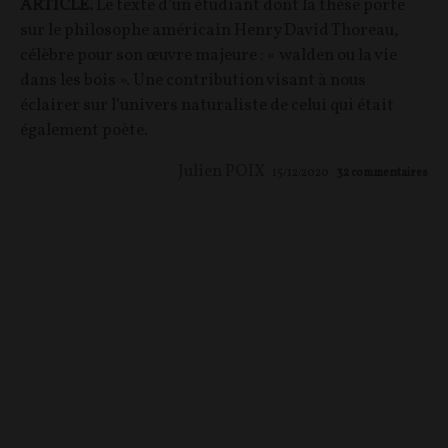
ARTICLE.
Le texte d’un étudiant dont la thèse porte
sur le philosophe américain Henry David Thoreau,
célèbre pour son œuvre majeure : « walden ou la vie
dans les bois ». Une contribution visant à nous
éclairer sur l’univers naturaliste de celui qui était
également poète.
Julien POIX
15/12/2020
32
commentaires