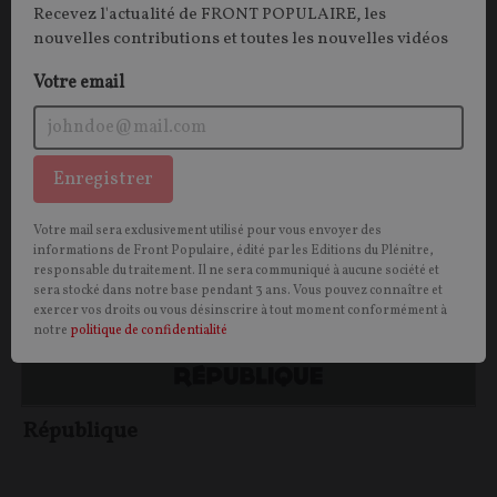
Recevez l'actualité de FRONT POPULAIRE, les
l’égard...
nouvelles contributions et toutes les nouvelles vidéos
Thibault ISABEL
30/10/2020
7
commentaires
Votre email
RÉPUBLIQUE
CONT
F
P
Enregistrer
Votre mail sera exclusivement utilisé pour vous envoyer des
informations de Front Populaire, édité par les Editions du Plénitre,
responsable du traitement. Il ne sera communiqué à aucune société et
sera stocké dans notre base pendant 3 ans. Vous pouvez connaître et
exercer vos droits ou vous désinscrire à tout moment conformément à
notre
politique de confidentialité
République