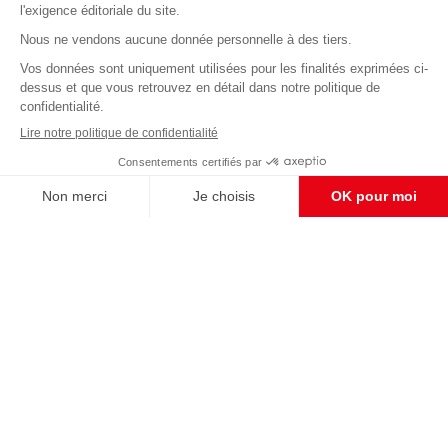
Abonnez-vous à notre newsletter
éditoriale
Enregistrer
CONTACT RÉDACTION
Pour nous écrire, proposer votre aide, un projet
concret, nous vous répondrons,
c'est ici :
contact@frontpopulaire.fr
CONTACT ABONNEMENT
Pour toute question, notre SERVICE CLIENTS
d'Evreux est à votre écoute au
02 78 88 00 35 du lundi au vendredi entre 9h et