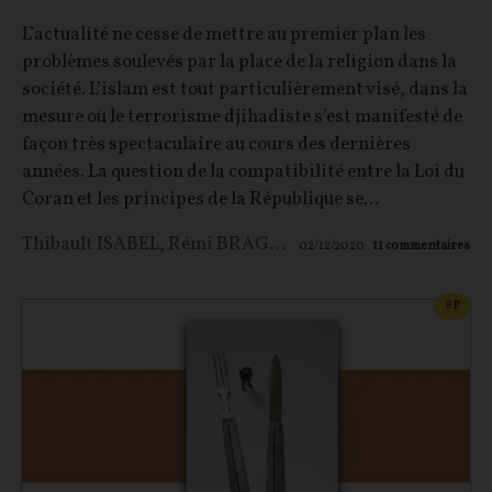
L’actualité ne cesse de mettre au premier plan les
problèmes soulevés par la place de la religion dans la
société. L’islam est tout particulièrement visé, dans la
mesure où le terrorisme djihadiste s’est manifesté de
façon très spectaculaire au cours des dernières
années. La question de la compatibilité entre la Loi du
Coran et les principes de la République se...
Thibault ISABEL
,
Rémi BRAGUE
02/12/2020
11
commentaires
CONT
F
P