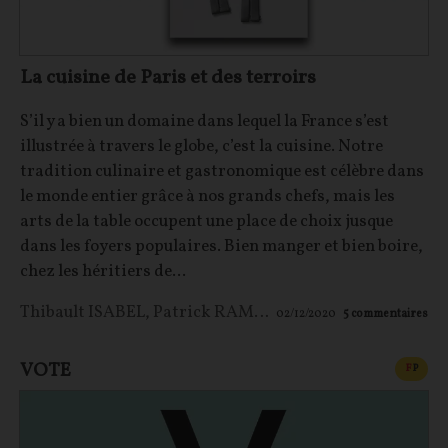
La cuisine de Paris et des terroirs
S’il y a bien un domaine dans lequel la France s’est
illustrée à travers le globe, c’est la cuisine. Notre
tradition culinaire et gastronomique est célèbre dans
le monde entier grâce à nos grands chefs, mais les
arts de la table occupent une place de choix jusque
dans les foyers populaires. Bien manger et bien boire,
chez les héritiers de...
Thibault ISABEL
,
Patrick RAMBOURG
02/12/2020
5
commentaires
VOTE
CONT
F
P