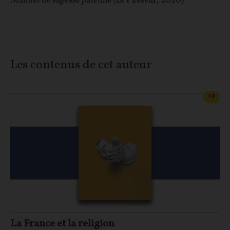
Manuel de sagesse païenne
(Le Passeur, 2020)
Les contenus de cet auteur
CONT
F
P
La France et la religion