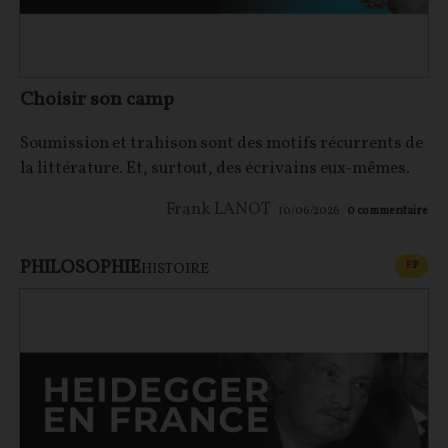
Choisir son camp
Soumission et trahison sont des motifs récurrents de
la littérature. Et, surtout, des écrivains eux-mêmes.
Frank LANOT
10/06/2026
0
commentaire
PHILOSOPHIE
CONT
F
P
HISTOIRE