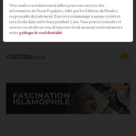
officier de la Wehrmacht en poste à l’hôtel Majestic
Votre mail sera exclusivement utilisé pour vous envoyer des
durant l’Occupation ? Il semblerait bien que oui.
informations de Front Populaire, édité par les Editions du Plénitre,
responsable du traitement. Il ne sera communiqué à aucune société et
Troublante fascination que celle de François
sera stocké dans notre base pendant 3 ans. Vous pouvez connaître et
Mitterrand pour Ernst Jünger…
exercer vos droits ou vous désinscrire à tout moment conformément à
notre
politique de confidentialité
Pierre Abou
10/06/2026
0
commentaire
CULTURE
CONT
F
P
ISLAM