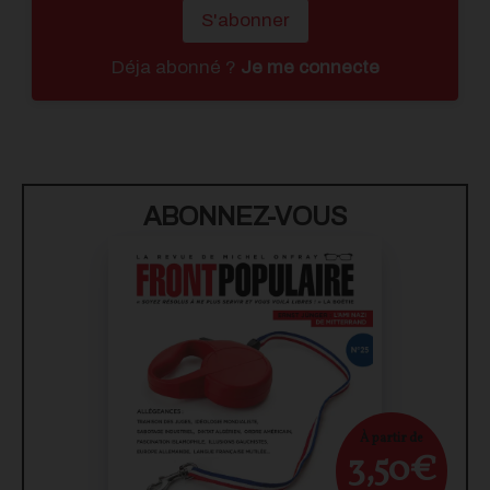
S'abonner
Déja abonné ?
Je me connecte
ABONNEZ-VOUS
À partir de
3,50€