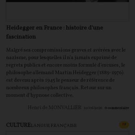
Heidegger en France : histoire d'une
fascination
Malgré ses compromissions graves et avérées avec le
nazisme, pour lesquelles il n’a jamais exprimé de
regrets publics et encore moins formulé d’excuses, le
philosophe allemand Martin Heidegger (1889-1976)
est devenu après 1945 le penseur de référence de
nombreux philosophes français. Retour sur un
moment d’hypnose collective.
Henri de MONVALLIER
10/06/2026
0
commentaire
CULTURE
CONT
F
P
LANGUE FRANÇAISE