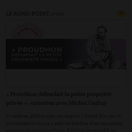
LE ROND-POINT
CONT
F
P
LIVRES
« Proudhon défendait la petite propriété
privée » : entretien avec Michel Onfray
Proudhon, philosophe incompris ? Il faut dire que le
socialisme français a subi les foudres d’un marxisme
autoproclamé scientifique. Il fallait un grand livre