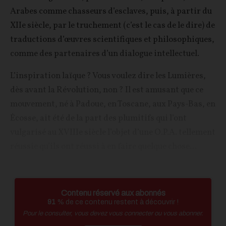
Arabes comme chasseurs d’esclaves, puis, à partir du
XIIe siècle, par le truchement (c’est le cas de le dire) de
traductions d’œuvres scientifiques et philosophiques,
comme des partenaires d’un dialogue intellectuel.
L’inspiration laïque ? Vous voulez dire les Lumières,
dès avant la Révolution, non ? Il est amusant que ce
mouvement, né à Padoue, en Toscane, aux Pays-Bas, en
Écosse, ait été de la part des plumitifs qui l’ont
vulgarisé au XVIIIe siècle l’objet d’une O.P.A. tellement
réussie qu’ils ont réussi à en faire quelque chose...
Contenu réservé aux abonnés
91
% de ce contenu restent à découvrir !
Pour le consulter, vous devez vous connecter ou vous abonner.