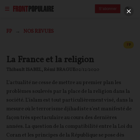
S'abonner
FP
NOS REVUES
CONT
F
P
La France et la religion
Thibault ISABEL
,
Rémi BRAGUE
02/12/2020
L’actualité ne cesse de mettre au premier plan les
problèmes soulevés par la place de la religion dans la
société. L’islam est tout particulièrement visé, dans la
mesure où le terrorisme djihadiste s’est manifesté de
façon très spectaculaire au cours des dernières
années. La question de la compatibilité entre la Loi du
Coran et les principes de la République se pose dès