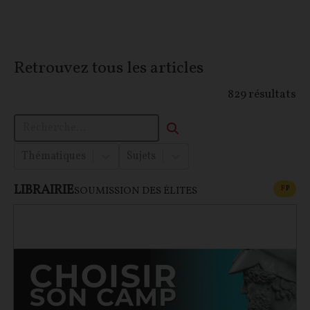
Retrouvez tous les articles
829
résultats
Thématiques
Sujets
LIBRAIRIE
CONT
F
P
SOUMISSION DES ÉLITES