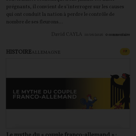
prégnants, il convient de s’interroger sur les causes
qui ont conduit la nation à perdre le contrôle de
nombre de ses fleurons...
David CAYLA
10/06/2026
0
commentaire
HISTOIRE
CONT
F
P
ALLEMAGNE
Le mythe du « couple franco-allemand » :