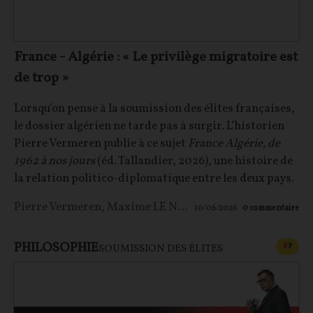
France - Algérie : « Le privilège migratoire est
de trop »
Lorsqu’on pense à la soumission des élites françaises,
le dossier algérien ne tarde pas à surgir. L’historien
Pierre Vermeren publie à ce sujet
France Algérie, de
1962 à nos jours
(éd. Tallandier, 2026), une histoire de
la relation politico-diplomatique entre les deux pays.
Pierre Vermeren
,
Maxime LE NAGARD
10/06/2026
0
commentaire
PHILOSOPHIE
CONT
F
P
SOUMISSION DES ÉLITES