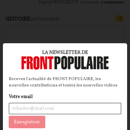
Ingrid RIOCREUX
10/06/2026
0
commentaire
HISTOIRE
CONT
F
P
OCCUPATION
LA NEWSLETTER DE
Recevez l'actualité de FRONT POPULAIRE, les
nouvelles contributions et toutes les nouvelles vidéos
Votre email
Les affinités inavouables : Mitterrand et Ernst
Jünger
Un chef d’État français socialiste peut-il être ami
Enregistrer
avec un écrivain nationaliste allemand, ancien