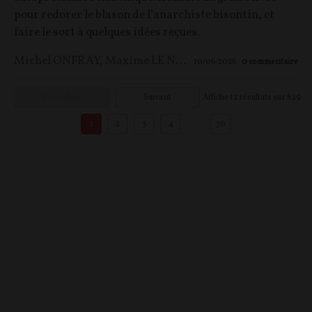
pour redorer le blason de l’anarchiste bisontin, et
faire le sort à quelques idées reçues.
Michel ONFRAY
,
Maxime LE NAGARD
10/06/2026
0
commentaire
Précédent
Suivant
Affiche
12
résultats sur
829
1
2
3
4
…
70