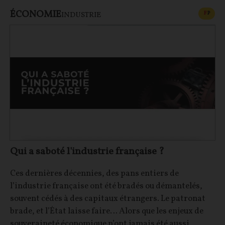
ÉCONOMIE
CONT
F
P
INDUSTRIE
Qui a saboté l'industrie française ?
Ces dernières décennies, des pans entiers de
l’industrie française ont été bradés ou démantelés,
souvent cédés à des capitaux étrangers. Le patronat
brade, et l’État laisse faire… Alors que les enjeux de
souveraineté économique n’ont jamais été aussi