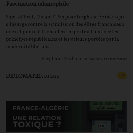
Fascination islamophile
Sujet délicat, l’islam ? Pas pour Ferghane Azihari qui
s’insurge contre la soumission des élites françaises à
une religion qu’il considère en porte à faux avec les
principes républicains et les valeurs portées par la
modernité libérale.
Ferghane Azihari
10/06/2026
1
commentaire
DIPLOMATIE
CONT
F
P
ALGÉRIE