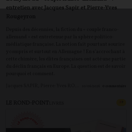
entretien avec Jacques Sapir et Pierre-Yves
Rougeyron
Depuis des décennies, la fiction du « couple franco-
allemand » est entretenue par la sphère politico-
médiatique française. La notion fait pourtant sourire
y compris et surtout en Allemagne ! En s’accrochant à
cette chimère, les élites françaises ont acté une partie
du déclin français en Europe. La question est de savoir
pourquoi et comment.
Jacques SAPIR
,
Pierre-Yves ROUGEYRON
,
Maxime LE 
10/06/2026
0
commentaire
LE ROND-POINT
CONT
F
P
LIVRES